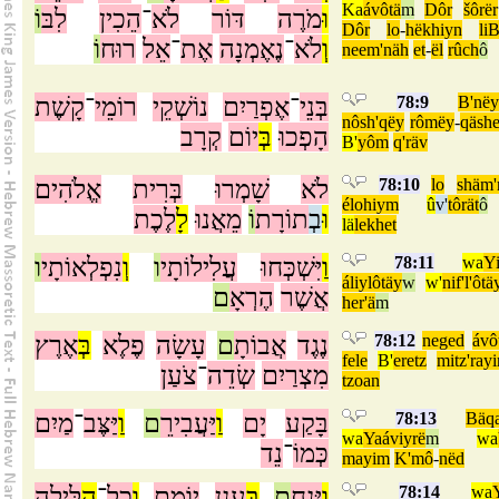
Ka
ávôtä
m
Dôr
šôrër
וּ
מֹרֶה
דּוֹר
לֹא
־
הֵכִין
לִבּ
וֹ
Dôr
lo
-
hëkhiyn
li
וְ
לֹא
־
נֶאֶמְנָה
אֶת
־
אֵל
רוּח
וֹ
neem'näh
et
-
ël
rûch
ô
קָשֶׁת
־
רוֹמֵי
נוֹשְׁקֵי
אֶפְרַיִם
־
בְּנֵי
78:9
B'nëy
nôsh'qëy
rômëy
-
qäshe
הָפְכוּ
בְּ
יוֹם
קְרָב
B'
yôm
q'räv
אֱלֹהִים
בְּרִית
שָׁמְרוּ
לֹא
78:10
lo
shäm'
élohiym
û
v'
tôrät
ô
וּ
בְ
תוֹרָת
וֹ
מֵאֲנוּ
לָ
לֶכֶת
lä
lekhet
ו
נִפְלְאוֹתָי
וְ
ו
עֲלִילוֹתָי
יִּשְׁכְּחוּ
וַ
78:11
wa
Yi
áliylôtäy
w
w'
nif'l'ôtä
אֲשֶׁר
הֶרְאָ
ם
her'ä
m
אֶרֶץ
בְּ
פֶלֶא
עָשָׂה
ם
אֲבוֹתָ
נֶגֶד
78:12
neged
ávô
fele
B'
eretz
mitz'ray
מִצְרַיִם
שְׂדֵה
־
צֹעַן
tzoan
מַיִם
־
יַּצֶּב
וַ
ם
יַּעֲבִירֵ
וַ
יָם
בָּקַע
78:13
Bäq
wa
Yaáviyrë
m
wa
כְּמוֹ
־
נֵד
mayim
K'mô
-
nëd
לַּיְלָה
הַ
־
כָל
וְ
יוֹמָם
עָנָן
בֶּ
ם
יַּנְחֵ
וַ
78:14
wa