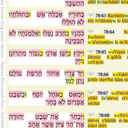
הִתְעַבָּר
aM
ô
û
v'
nachálät
ô
hit'
בַּחוּרָי
ו
אָכְלָה
־
אֵשׁ
וּ
בְתוּלֹתָי
ו
78:63
Bachûräy
הוּלָּלוּ
לֹא
ësh
û
v'tûlotäy
w
lo
hû
לֹא
ו
אַלְמְנֹתָי
וְ
נָפָלוּ
חֶרֶב
בַּ
ו
כֹּהֲנָי
78:64
K
Ba
cherev
תִבְכֶּינָה
w'
al'm'notäy
w
lo
tiv'
מִתְרוֹנֵן
גִבּוֹר
כְּ
אֲדֹנָי
יָשֵׁן
כְּ
יִּקַץ
וַ
78:65
wa
Yiqatz
ádonäy
K'
giBôr
מִ
יָּיִן
mi
Yäyin
וַ
יַּךְ
־
צָרָי
ו
אָחוֹר
חֶרְפַּת
עוֹלָם
78:66
wa
Yakh
מוֹ
לָ
נָתַן
ächôr
cher'Pat
ôläm
n
שֵׁבֶט
בְ
וּ
יוֹסֵף
אֹהֶל
בְּ
יִּמְאַס
וַ
78:67
wa
Yim'a
yôšëf
û
v'
shëveţ
ef'
אֶפְרַיִם
לֹא
בָחָר
vächär
יְהוּדָה
שֵׁבֶט
־
אֶת
יִּבְחַר
וַ
78:68
wa
Yiv'
shëveţ
y'hûdäh
et
-
ha
אֶת
־
הַר
צִיּוֹן
אֲשֶׁר
אָהֵב
ásher
ähëv