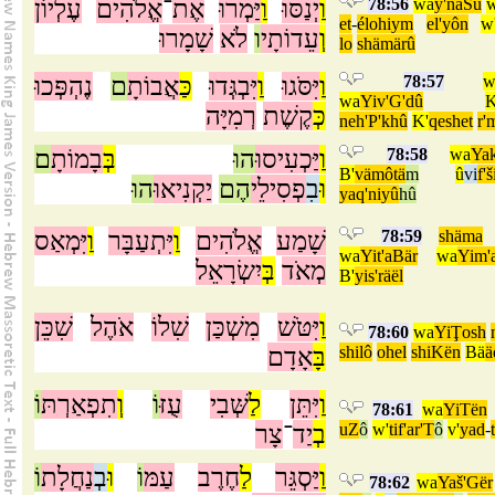
עֶלְיוֹן
אֱלֹהִים
־
אֶת
יַּמְרוּ
וַ
יְנַסּוּ
וַ
78:56
wa
y'naŠû
et
-
élohiym
el'yôn
w
וְ
עֵדוֹתָי
ו
לֹא
שָׁמָרוּ
lo
shämärû
נֶהְפְּכוּ
ם
אֲבוֹתָ
כַּ
יִּבְגְּדוּ
וַ
יִּסֹּגוּ
וַ
78:57
w
wa
Yiv'G'dû
כְּ
קֶשֶׁת
רְמִיָּה
neh'P'khû
K'
qeshet
r'
ם
בָמוֹתָ
בְּ
הוּ
יַּכְעִיסוּ
וַ
78:58
wa
Yak
B'
vämôtä
m
û
vi
f'
וּ
בִ
פְסִילֵי
הֶם
יַקְנִיאוּ
הוּ
yaq'niyû
hû
יִּמְאַס
וַ
יִּתְעַבָּר
וַ
אֱלֹהִים
שָׁמַע
78:59
shäma
wa
Yit'aBär
wa
Yim'
מְאֹד
בְּ
יִשְׂרָאֵל
B'
yis'räël
וַ
יִּטֹּשׁ
מִשְׁכַּן
שִׁלוֹ
אֹהֶל
שִׁכֵּן
78:60
wa
YiŢosh
אָדָם
בָּ
shilô
ohel
shiKën
Bä
ä
וַ
יִּתֵּן
לַ
שְּׁבִי
עֻזּ
וֹ
וְ
תִפְאַרְתּ
וֹ
78:61
wa
YiTën
צָר
־
יַד
בְ
uZ
ô
w'
tif'ar'T
ô
v'
yad
-
וַ
יַּסְגֵּר
לַ
חֶרֶב
עַמּ
וֹ
וּ
בְ
נַחֲלָת
וֹ
78:62
wa
Yaš'Gër