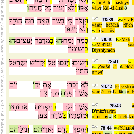
w'
hir'Bäh
l'
häshiyv
a
אַפּ
וֹ
וְ
לֹא
־
יָעִיר
כָּל
־
חֲמָת
וֹ
yäiyr
Käl
-
chámät
ô
הוֹלֵךְ
רוּחַ
הֵמָּה
בָשָׂר
־
כִּי
יִּזְכֹּר
וַ
78:39
wa
Yiz'K
väsär
hëMäh
rûªch
וְ
לֹא
יָשׁוּב
w'
lo
yäshûv
הוּ
יַעֲצִיבוּ
מִּדְבָּר
בַ
הוּ
יַמְרוּ
מָּה
כַּ
78:40
Ka
Mäh
va
Mid'Bär
yaá
בִּ
ישִׁימוֹן
Bi
yshiymôn
יִשְׂרָאֵל
קְדוֹשׁ
וּ
אֵל
יְנַסּוּ
וַ
יָּשׁוּבוּ
וַ
78:41
wa
wa
y'naŠû
ël
û
q'dôs
הִתְווּ
hit'wû
לֹא
־
זָכְרוּ
אֶת
־
יָד
וֹ
יוֹם
78:42
lo
-
zäkh'rû
צָר
־
מִנִּי
ם
פָּדָ
־
אֲשֶׁר
yôm
ásher
-
Pädä
m
miN
ו
אֹתוֹתָי
מִצְרַיִם
בְּ
שָׂם
־
אֲשֶׁר
78:43
á
B'
mitz'rayim
וּ
מוֹפְתָי
ו
בִּ
שְׂדֵה
־
צֹעַן
û
môf'täy
w
Bi
s'dëh
-
tz
הֶם
נֹזְלֵי
וְ
הֶם
יְאֹרֵי
דָם
לְ
יַּהֲפֹךְ
וַ
78:44
wa
Yaháfo
y'orëy
hem
w'
noz'lëy