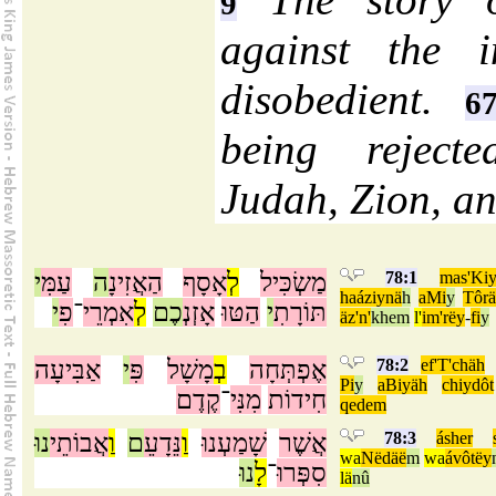
9
against the i
disobedient.
6
being reject
Judah, Zion, a
י
עַמִּ
ה
הַאֲזִינָ
אָסָף
לְ
מַשְׂכִּיל
78:1
mas'Kiy
haáziynä
h
aMi
y
Tôrä
תּוֹרָתִ
י
הַטּוּ
אָזְנְ
כֶם
לְ
אִמְרֵי
־
פִ
י
äz'n'
khem
l'
im'rëy
-
fi
y
אַבִּיעָה
י
פִּ
מָשָׁל
בְ
אֶפְתְּחָה
78:2
ef'T'chäh
Pi
y
aBiyäh
chiydôt
חִידוֹת
מִנִּי
־
קֶדֶם
qedem
נוּ
אֲבוֹתֵי
וַ
ם
נֵּדָעֵ
וַ
שָׁמַעְנוּ
אֲשֶׁר
78:3
ásher
wa
Nëdäë
m
wa
ávôtëy
סִפְּרוּ
־
לָ
נוּ
lä
nû