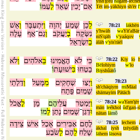
yish'ţofû
há
gam
-
lech
אִם
־
יָכִין
שְׁאֵר
לְ
עַמּ
וֹ
Tët
im
-
yäkhiyn
sh'ër
l'
לָ
כֵן
שָׁמַע
יְהוָה
וַ
יִּתְעַבָּר
וְ
אֵשׁ
78:21
lä
khën
y'hwäh
wa
Yit'aBär
נִשְּׂקָה
בְ
יַעֲקֹב
וְ
גַם
־
אַף
עָלָה
niS'qäh
v'
yaáqov
בְ
יִשְׂרָאֵל
äläh
v'
yis'räël
לֹא
וְ
אלֹהִים
בֵּ
הֶאֱמִינוּ
לֹא
כִּי
78:22
Kiy
lo
Bë
lohiym
w'
lo
בָטְחוּ
בִּ
ישׁוּעָת
וֹ
Bi
yshûät
ô
דַלְתֵי
וְ
מָּעַל
מִ
שְׁחָקִים
יְצַו
וַ
78:23
sh'chäqiym
mi
Mäal
שָׁמַיִם
פָּתָח
shämayim
Pätäch
אֱכֹל
לֶ
מָן
הֶם
עֲלֵי
יַּמְטֵר
וַ
78:24
wa
Yam'ţër
män
le
ékhol
û
d'gan
-
s
וּ
דְגַן
־
שָׁמַיִם
נָתַן
לָ
מוֹ
nätan
lä
mô
צֵידָה
אִישׁ
אָכַל
אַבִּירִים
לֶחֶם
78:25
lechem
äkhal
iysh
tzëydäh
שָׁלַח
לָ
הֶם
לָ
שֹׂבַע
lä
hem
lä
sova