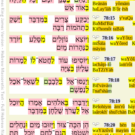
Be
änän
yômäm
בְּ
אוֹר
אֵשׁ
ha
Lay'läh
B'
ôr
ësh
יַּשְׁקְ
וַ
מִּדְבָּר
בַּ
צֻרִים
יְבַקַּע
78:15
y'vaQa
Ba
Mid'Bär
כִּ
תְהֹמוֹת
רַבָּה
Ki
t'homôt
raBäh
יּוֹרֶד
וַ
סָּלַע
מִ
נוֹזְלִים
יּוֹצִא
וַ
78:16
wa
Yôtzi
mi
Šäla
wa
Yôred
K
כַּ
נְּהָרוֹת
מָיִם
mäyim
מְרוֹת
לַ
וֹ
ל
־
חֲטֹא
לַ
עוֹד
יּוֹסִיפוּ
וַ
78:17
wa
Yôš
la
cháţo
-
l
ô
la
m'rôt
עֶלְיוֹן
בַּ
צִּיָּה
Ba
TZiYäh
אֹכֶל
־
שְׁאָל
לִ
ם
לְבָבָ
בִּ
אֵל
־
יְנַסּוּ
וַ
78:18
wa
Bi
l'vävä
m
li
sh
לְ
נַפְשָׁ
ם
l'
naf'shä
m
יוּכַל
הֲ
אָמְרוּ
אלֹהִים
בֵּ
יְדַבְּרוּ
וַ
78:19
w
Bë
lohiym
äm'rû
há
y
אֵל
לַ
עֲרֹךְ
שֻׁלְחָן
בַּ
מִּדְבָּר
la
árokh'
shul'chän
Ba
הֵן
הִכָּה
־
צוּר
וַ
יָּזוּבוּ
מַיִם
וּ
נְחָלִים
78:20
hën
h
wa
Yäzûvû
mayim
û
יִשְׁטֹפוּ
הֲ
גַם
־
לֶחֶם
יוּכַל
תֵּת