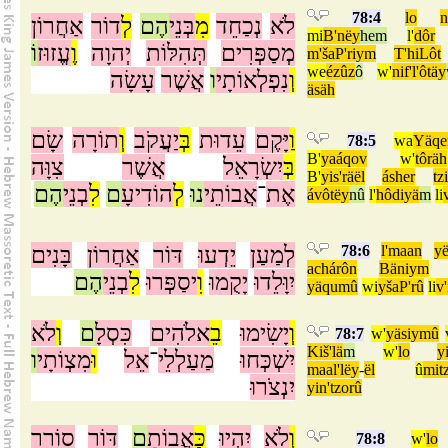
78:4
lo
n
לֹא
נְכַחֵד
מִ
בְּנֵי
הֶם
לְ
דוֹר
אַחֲרוֹן
mi
B'nëy
hem
l'
dôr
מְסַפְּרִים
תְּהִלּוֹת
יְהוָה
וֶ
עֱזוּז
וֹ
m'šaP'riym
T'hiLôt
we
ézûz
ô
w'
nif'l'ôtäy
וְ
נִפְלְאוֹתָי
ו
אֲשֶׁר
עָשָׂה
äsäh
וַ
יָּקֶם
עֵדוּת
בְּ
יַעֲקֹב
וְ
תוֹרָה
שָׂם
78:5
wa
Yäq
B'
yaáqov
w'
tôräh
בְּ
יִשְׂרָאֵל
אֲשֶׁר
צִוָּה
B'
yis'räël
ásher
tz
אֶת
־
אֲבוֹתֵי
נוּ
לְ
הוֹדִיעָ
ם
לִ
בְנֵי
הֶם
ávôtëy
nû
l'
hôdiyä
m
li
בָּנִים
אַחֲרוֹן
דּוֹר
יֵדְעוּ
לְמַעַן
78:6
l'maan
yë
achárôn
Bäniym
יִוָּלֵדוּ
יָקֻמוּ
וִ
יסַפְּרוּ
לִ
בְנֵי
הֶם
yäqumû
wi
yšaP'rû
li
v
וְ
יָשִׂימוּ
בֵ
אלֹהִים
כִּסְלָ
ם
וְ
לֹא
78:7
w'
yäsiymû
Kiš'lä
m
w'
lo
y
יִשְׁכְּחוּ
מַעַלְלֵי
־
אֵל
וּ
מִצְוֹתָי
ו
maal'lëy
-
ël
û
mit
יִנְצֹרוּ
yin'tzorû
וְ
לֹא
יִהְיוּ
כַּ
אֲבוֹתָ
ם
דּוֹר
סוֹרֵר
78:8
w'
lo