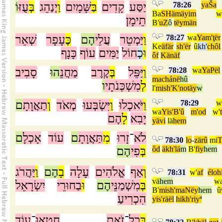
וֹ
עֻזּ
בְּ
יְנַהֵג
וַ
שָּׁמָיִם
בַּ
קָדִים
יַסַּע
78:26
yaŠa
Ba
SHämäyim
w
תֵימָן
B'
uZ
ô
tëymän
שְׁאֵר
עָפָר
כֶּ
הֶם
עֲלֵי
יַּמְטֵר
וַ
78:27
wa
Yam'ţër
Ke
äfär
sh'ër
û
kh'
chôl
וּ
כְ
חוֹל
יַמִּים
עוֹף
כָּנָף
ôf
Känäf
סָבִיב
הוּ
מַחֲנֵ
קֶרֶב
בְּ
יַּפֵּל
וַ
78:28
wa
YaPël
machánë
hû
לְ
מִשְׁכְּנֹתָי
ו
l'
mish'K'notäy
w
ם
תַאֲוָתָ
וְ
מְאֹד
יִּשְׂבְּעוּ
וַ
יֹּאכְלוּ
וַ
78:29
w
wa
Yis'B'û
m'od
w'
יָבִא
לָ
הֶם
yävi
lä
hem
לֹא
־
זָרוּ
מִ
תַּאֲוָתָ
ם
עוֹד
אָכְלָ
ם
78:30
lo
-
zärû
mi
T
הֶם
פִי
בְּ
ôd
äkh'lä
m
B'
fiy
hem
וְ
אַף
אֱלֹהִים
עָלָה
בָ
הֶם
וַ
יַּהֲרֹג
78:31
w'
af
éloh
vä
hem
w
בְּ
מִשְׁמַנֵּי
הֶם
וּ
בַחוּרֵי
יִשְׂרָאֵל
B'
mish'maNëy
hem
û
הִכְרִיעַ
yis'räël
hikh'riyª
בְּ
כָל
־
זֹאת
חָטְאוּ
־
עוֹד