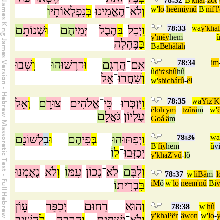
78:32
B'
khäl
-
zot
ו
נִפְלְאוֹתָי
בְּ
הֶאֱמִינוּ
־
לֹא
וְ
w'
lo
-
heémiynû
B'
nif'l
ם
שְׁנוֹתָ
וּ
הֶם
יְמֵי
הֶבֶל
בַּ
־
יְכַל
וַ
78:33
wa
y'khal
y'mëy
hem
û
בַּ
בֶּהָלָה
Ba
Behäläh
שָׁבוּ
וְ
הוּ
דְרָשׁוּ
וּ
ם
הֲרָגָ
־
אִם
78:34
im
û
d'räshû
hû
וְ
שִׁחֲרוּ
־
אֵל
w'
shichárû
-
ël
אֵל
וְ
ם
צוּרָ
אֱלֹהִים
־
כִּי
יִּזְכְּרוּ
וַ
78:35
wa
Yiz'K
élohiym
tzûrä
m
w'
ë
עֶלְיוֹן
גֹּאֲלָ
ם
Goálä
m
ם
לְשׁוֹנָ
בִ
וּ
הֶם
פִי
בְּ
הוּ
יְפַתּוּ
וַ
78:36
wa
B'
fiy
hem
û
vi
יְכַזְּבוּ
־
ל
וֹ
y'khaZ'vû
-
l
ô
וְ
לִבָּ
ם
לֹא
־
נָכוֹן
עִמּ
וֹ
וְ
לֹא
נֶאֶמְנוּ
78:37
w'
liBä
m
l
וֹ
בְרִית
בִּ
iM
ô
w'
lo
neem'nû
Bi
v
וְ
הוּא
רַחוּם
יְכַפֵּר
עָוֹן
78:38
w'
hû
y'khaPër
äwon
w'
lo
-
y
וְ
לֹא
־
יַשְׁחִית
וְ
הִרְבָּה
לְ
הָשִׁיב