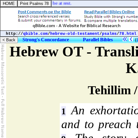
] would I fly away, and be at rest.
http://
qbible.com
/
hebrew-old-testament
/
psalms
/
78.html
Strong's Concordance
Parallel Bibles
{
Hebrew OT - Transli
K
Tehillim 
An exhortatio
1
and to preach 
The story o