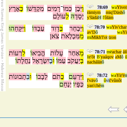
אֶרֶץ
כְּ
וֹ
מִקְדָּשׁ
רָמִים
־
כְּמוֹ
יִּבֶן
וַ
78:69
wa
Yive
rämiym
miq'Däsh
ô
יְסָדָ
הּ
לְ
עוֹלָם
y'šädä
H
l'
ôläm
הוּ
יִּקָּחֵ
וַ
וֹ
עַבְדּ
דָוִד
בְּ
יִּבְחַר
וַ
78:70
wa
Yiv'char
av'D
ô
wa
Yi
מִ
מִּכְלְאֹת
צֹאן
mi
Mikh'l'ot
tzon
רְעוֹת
לִ
וֹ
הֱבִיא
עָלוֹת
אַחַר
מֵ
78:71
më
achar
äl
li
r'ôt
B'
yaáqov
aM
ô
בְּ
יַעֲקֹב
עַמּ
וֹ
וּ
בְ
יִשְׂרָאֵל
נַחֲלָת
וֹ
nachálät
ô
תְבוּנוֹת
בִ
וּ
וֹ
לְבָב
תֹם
כְּ
ם
יִּרְעֵ
וַ
78:72
wa
Yir'ë
l'väv
ô
û
vi
t'vûnôt
כַּפָּי
ו
יַנְחֵ
ם
yan'chë
m