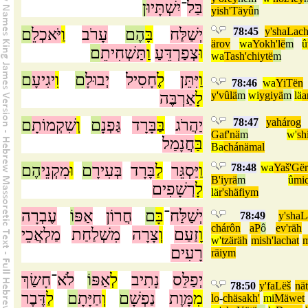
בַּל
־
יִשְׁתָּיוּ
ן
yish'Täyû
n
ם
יֹּאכְלֵ
וַ
עָרֹב
הֶם
בָּ
יְשַׁלַּח
78:45
y'shaLac
ärov
wa
Yokh'lë
m
û
וּ
צְפַרְדֵּעַ
וַ
תַּשְׁחִיתֵ
ם
wa
Tash'chiytë
m
וַ
יִּתֵּן
לֶ
חָסִיל
יְבוּלָ
ם
וִ
יגִיעָ
ם
78:46
wa
YiTën
אַרְבֶּה
לָ
y'vûlä
m
wi
ygiyä
m
lä
a
ם
שִׁקְמוֹתָ
וְ
ם
גַּפְנָ
בָּרָד
בַּ
יַהֲרֹג
78:47
yahárog
Gaf'nä
m
w'
sh
בַּ
חֲנָמַל
Ba
chánämal
הֶם
מִקְנֵי
וּ
ם
בְּעִירָ
בָּרָד
לַ
יַּסְגֵּר
וַ
78:48
wa
Yaš'Gë
B'iyrä
m
û
mi
לָ
רְשָׁפִים
lä
r'shäfiym
יְשַׁלַּח
־
בָּ
ם
חֲרוֹן
אַפּ
וֹ
עֶבְרָה
78:49
y'shaL
chárôn
aP
ô
ev'räh
וָ
זַעַם
וְ
צָרָה
מִשְׁלַחַת
מַלְאֲכֵי
w'
tzäräh
mish'lachat
m
רָעִים
räiym
יְפַלֵּס
נָתִיב
לְ
אַפּ
וֹ
לֹא
־
חָשַׂךְ
78:50
y'faLëš
nät
מִ
מָּוֶת
נַפְשָׁ
ם
וְ
חַיָּתָ
ם
לַ
דֶּבֶר
lo
-
chäsakh'
mi
Mäwet