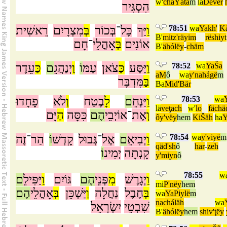
w'
chaYätä
m
la
Dever
הִסְגִּיר
רֵאשִׁית
מִצְרָיִם
בְּ
בְּכוֹר
־
כָּל
יַּךְ
וַ
78:51
wa
Yakh'
K
B'
mitz'räyim
rëshiyt
אוֹנִים
בְּ
אָהֳלֵי
־
חָם
B'
ähólëy
-
chäm
עֵדֶר
כַּ
ם
יְנַהֲגֵ
וַ
וֹ
עַמּ
צֹּאן
כַּ
יַּסַּע
וַ
78:52
wa
YaŠa
aM
ô
wa
y'nahágë
m
בַּ
מִּדְבָּר
Ba
Mid'Bär
פָחָדוּ
לֹא
וְ
בֶטַח
לָ
ם
יַּנְחֵ
וַ
78:53
wa
lä
veţach
w'
lo
fächä
וְ
אֶת
־
אוֹיְבֵי
הֶם
כִּסָּה
הַ
יָּם
ôy'vëy
hem
KiŠäh
ha
זֶה
־
הַר
וֹ
קָדְשׁ
גְּבוּל
־
אֶל
ם
יְבִיאֵ
וַ
78:54
wa
y'viyë
m
qäd'sh
ô
har
-
zeh
קָנְתָה
יְמִינ
וֹ
y'miyn
ô
78:55
w
וַ
יְגָרֶשׁ
מִ
פְּנֵי
הֶם
גּוֹיִם
וַ
יַּפִּילֵ
ם
mi
P'nëy
hem
בְּ
חֶבֶל
נַחֲלָה
וַ
יַּשְׁכֵּן
בְּ
אָהֳלֵי
הֶם
wa
YaPiylë
m
nacháläh
wa
שִׁבְטֵי
יִשְׂרָאֵל
B'
ähólëy
hem
shiv'ţëy