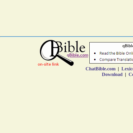
ChatBible.com
|
Lexic
Download
|
Co