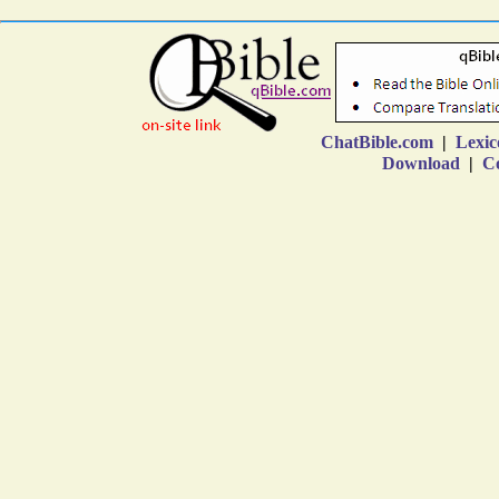
ChatBible.com
|
Lexic
Download
|
Co