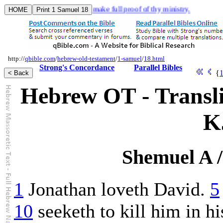
 the work of an evangelist, make full proof of thy ministry.
http://
qbible.com
/
hebrew-old-testament
/
1-samuel
/
18.html
Strong's Concordance
Parallel Bibles
{
Hebrew OT - Transli
K
Shemuel A /
1
Jonathan loveth David.
5
10
seeketh to kill him in hi