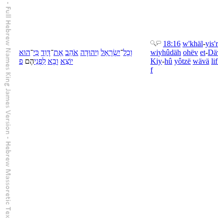
18:16
w'
khäl
-
yis'
הוּא
־
כִּי
דָּוִד
־
אֶת
אֹהֵב
יהוּדָה
וִ
יִשְׂרָאֵל
־
כָל
וְ
wi
yhûdäh
ohëv
et
-
Dä
פ
הֶם
פְנֵי
לִ
בָא
וָ
יוֹצֵא
Kiy
-
hû
yôtzë
wä
vä
li
f