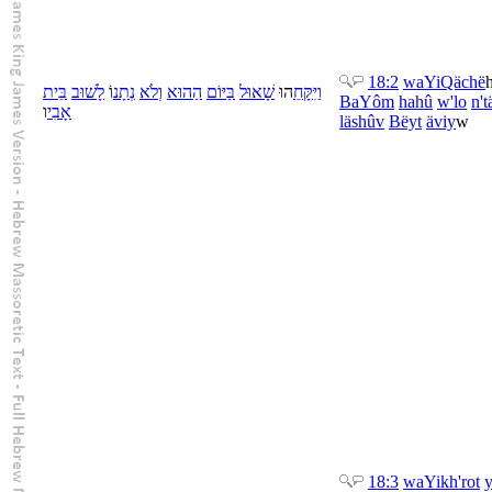
18:2
wa
YiQächë
וַ
יִּקָּחֵ
הוּ
שָׁאוּל
בַּ
יּוֹם
הַ
הוּא
וְ
לֹא
נְתָנ
וֹ
לָ
שׁוּב
בֵּית
Ba
Yôm
ha
hû
w'
lo
n't
אָבִי
ו
lä
shûv
Bëyt
äviy
w
18:3
wa
Yikh'rot
y