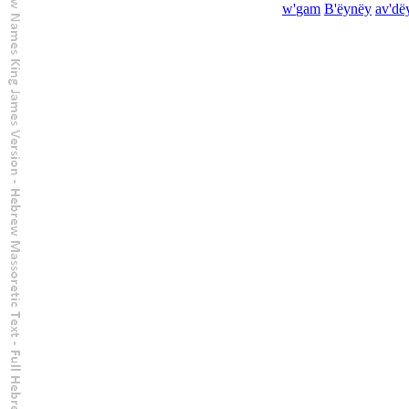
w'
gam
B'
ëynëy
av'dë