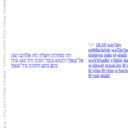
18:10
wa
y'hiy
mi
Mächórät
wa
Titz'l
רָעָה
אֱלֹהִים
רוּחַ
תִּצְלַח
וַ
מָּחֳרָת
מִ
יְהִי
וַ
élohiym
rääh
el
-
shäûl
וֹ
יָד
בְּ
מְנַגֵּן
דָוִד
וְ
בַּיִת
הַ
־
תוֹךְ
בְ
יִּתְנַבֵּא
וַ
שָׁאוּל
־
אֶל
wa
Yit'naBë
v'
tôkh'
-
h
שָׁאוּל
־
יַד
בְּ
חֲנִית
הַ
וְ
יוֹם
בְּ
יוֹם
כְּ
w'
däwid
m'naGën
B'
K'
yôm
B'
yôm
w'
ha
ch
B'
yad
-
shäûl