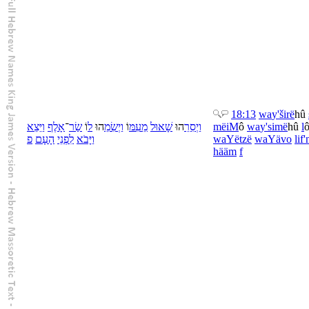
18:13
wa
y'širë
hû
יֵּצֵא
וַ
אָלֶף
־
שַׂר
וֹ
ל
הוּ
יְשִׂמֵ
וַ
וֹ
עִמּ
מֵ
שָׁאוּל
הוּ
יְסִרֵ
וַ
më
iM
ô
wa
y'simë
hû
l
פ
עָם
הָ
פְנֵי
לִ
יָּבֹא
וַ
wa
Yëtzë
wa
Yävo
li
f'
hä
äm
f