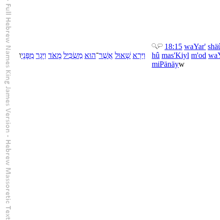
18:15
wa
Yar'
shä
ו
פָּנָי
מִ
יָּגָר
וַ
מְאֹד
מַשְׂכִּיל
הוּא
־
אֲשֶׁר
שָׁאוּל
יַּרְא
וַ
hû
mas'Kiyl
m'od
wa
mi
Pänäy
w