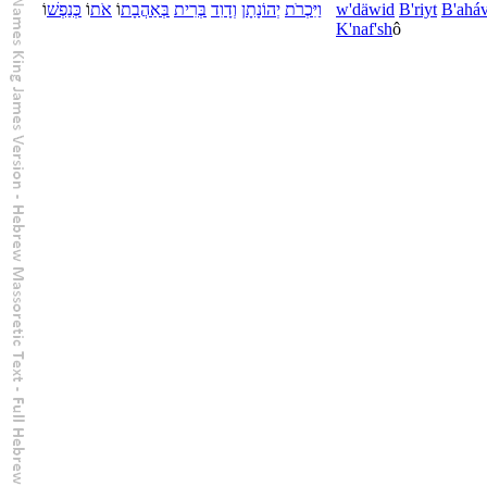
וֹ
נַפְשׁ
כְּ
וֹ
אֹת
וֹ
אַהֲבָת
בְּ
בְּרִית
דָוִד
וְ
יְהוֹנָתָן
יִּכְרֹת
וַ
w'
däwid
B'riyt
B'
aháv
K'
naf'sh
ô