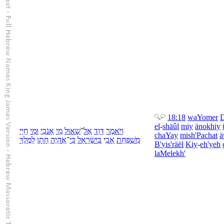
18:18
wa
Yomer
el
-
shäûl
miy
änokhiy
וַ
יֹּאמֶר
דָּוִד
אֶל
־
שָׁאוּל
מִי
אָנֹכִי
וּ
מִי
חַיַּי
chaYay
mish'Pachat
ä
מִשְׁפַּחַת
אָבִ
י
בְּ
יִשְׂרָאֵל
כִּי
־
אֶהְיֶה
חָתָן
לַ
מֶּלֶךְ
B'
yis'räël
Kiy
-
eh'yeh
la
Melekh'