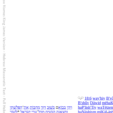
18:6
wa
y'hiy
B'
v
B'
shûv
Däwid
më
haK
פְּלִשְׁתִּי
הַ
־
אֶת
הַכּוֹת
מֵ
דָּוִד
שׁוּב
בְּ
ם
בוֹאָ
בְּ
יְהִי
וַ
ha
P'lish'Tiy
wa
Tëtze
שׁוֹר
לָ
*
יִשְׂרָאֵל
עָרֵי
־
כָּל
מִ
נָּשִׁים
הַ
תֵּצֶאנָה
וַ
ha
Näshiym
mi
Käl
-
är