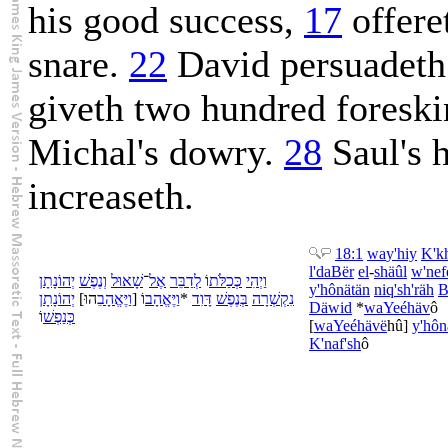
his good success,
17
offere
snare.
22
David persuadeth t
giveth two hundred foreskin
Michal's dowry.
28
Saul's h
increaseth.
18:1
wa
y'hiy
K'
k
l'
daBër
el
-
shäûl
w'
nef
וַ
יְהִי
כְּ
כַלֹּת
וֹ
לְ
דַבֵּר
אֶל
־
שָׁאוּל
וְ
נֶפֶשׁ
יְהוֹנָתָן
y'hônätän
niq'sh'räh
B
יְהוֹנָתָן
]
הוּ
יֶּאֱהָבֵ
וַ
[
וֹ
יֶּאֱהָב
וַ
*
דָּוִד
נֶפֶשׁ
בְּ
נִקְשְׁרָה
Däwid
*
wa
Yeéhäv
ô
כְּ
נַפְשׁ
וֹ
[
wa
Yeéhävë
hû
]
y'hôn
K'
naf'sh
ô