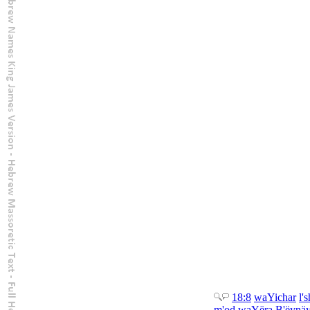
18:8
wa
Yichar
l'
s
m'od
wa
Yëra
B'
ëynä