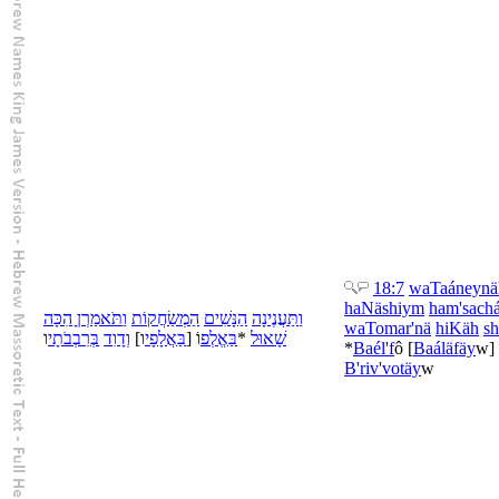
18:7
wa
Taáneynä
ha
Näshiym
ha
m'sach
וַ
תַּעֲנֶינָה
הַ
נָּשִׁים
הַ
מְשַׂחֲקוֹת
וַ
תֹּאמַרְןָ
הִכָּה
wa
Tomar'nä
hiKäh
sh
ו
רִבְבֹתָי
בְּ
דָוִד
וְ
]
ו
אֲלָפָי
בַּ
[
וֹ
אֱלְפ
בַּ
*
שָׁאוּל
*
Ba
él'f
ô
[
Ba
áläfäy
w
]
B'
riv'votäy
w