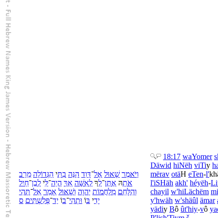
18:17
wa
Yomer
s
Däwid
hiNëh
viTi
y
h
מֵרַב
גְּדוֹלָה
הַ
י
בִתִּ
הִנֵּה
דָּוִד
־
אֶל
שָׁאוּל
יֹּאמֶר
וַ
mërav
otä
H
eTen
-
l'
kh
חַיִל
־
בֶן
לְ
י
לִּ
־
הֱיֵה
אַךְ
אִשָּׁה
לְ
ךָ
לְ
־
אֶתֶּן
הּ
אֹתָ
l'
iSHäh
akh'
héyëh
-
Li
תְּהִי
־
אַל
אָמַר
שָׁאוּל
וְ
יְהוָה
מִלְחֲמוֹת
הִלָּחֵם
וְ
chayil
w'
hiLächëm
mi
ס
פְּלִשְׁתִּים
־
יַד
וֹ
ב
־
תְהִי
וּ
וֹ
בּ
י
יָדִ
y'hwäh
w'
shäûl
ämar
yädi
y
B
ô
û
t'hiy
-
v
ô
ya
P'lish'Tiym
š