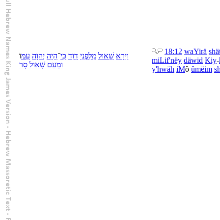
18:12
wa
Yirä
shä
וַ
יִּרָא
שָׁאוּל
מִ
לִּ
פְנֵי
דָוִד
כִּי
־
הָיָה
יְהוָה
עִמּ
וֹ
mi
Li
f'nëy
däwid
Kiy
-
וּ
מֵ
עִם
שָׁאוּל
סָר
y'hwäh
iM
ô
û
më
im
s