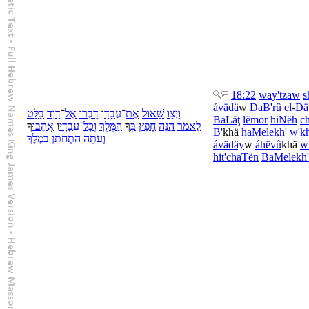
18:22
wa
y'tzaw
s
ávädä
w
DaB'rû
el
-
Dä
וַ
יְצַו
שָׁאוּל
אֶת
־
עֲבָדָ
ו
דַּבְּרוּ
אֶל
־
דָּוִד
בַּ
לָּט
Ba
Läţ
lë
mor
hiNëh
ch
לֵ
אמֹר
הִנֵּה
חָפֵץ
בְּ
ךָ
הַ
מֶּלֶךְ
וְ
כָל
־
עֲבָדָי
ו
אֲהֵבוּ
ךָ
B'
khä
ha
Melekh'
w'
k
וְ
עַתָּה
הִתְחַתֵּן
בַּ
מֶּלֶךְ
ávädäy
w
áhëvû
khä
w
hit'chaTën
Ba
Melekh'