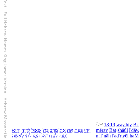
18:19
wa
y'hiy
B'
הִיא
וְ
דָוִד
לְ
שָׁאוּל
־
בַּת
מֵרַב
־
אֶת
תֵּת
עֵת
בְּ
יְהִי
וַ
mërav
Bat
-
shäûl
l'
däw
אִשָּׁה
לְ
מְּחֹלָתִי
הַ
עַדְרִיאֵל
לְ
נִתְּנָה
niT'näh
l'
ad'riyël
ha
M'