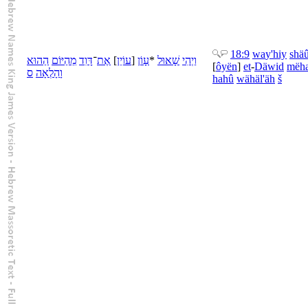
18:9
wa
y'hiy
shäû
הוּא
הַ
יּוֹם
הַ
מֵ
דָּוִד
־
אֶת
]
עוֹיֵן
[
עָוֹן
*
שָׁאוּל
יְהִי
וַ
[
ôyën
]
et
-
Däwid
më
h
וָ
הָלְאָה
ס
ha
hû
wä
häl'äh
š