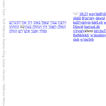
18:23
wa
y'daB'rû
shäûl
B'
äz'nëy
däwid
דְּבָרִים
הַ
־
אֶת
דָוִד
אָזְנֵי
בְּ
שָׁאוּל
עַבְדֵי
יְדַבְּרוּ
וַ
ha
D'väriym
hä
ëLeh
w
הִתְחַתֵּן
כֶם
עֵינֵי
בְ
נְקַלָּה
הַ
דָּוִד
יֹּאמֶר
וַ
אֵלֶּה
הָ
Däwid
ha
n'qaLäh
נִקְלֶה
וְ
רָשׁ
־
אִישׁ
אָנֹכִי
וְ
מֶּלֶךְ
בַּ
v'
ëynëy
khem
hit'cha
Ba
Melekh'
w'
änokhiy
räsh
w'
niq'leh