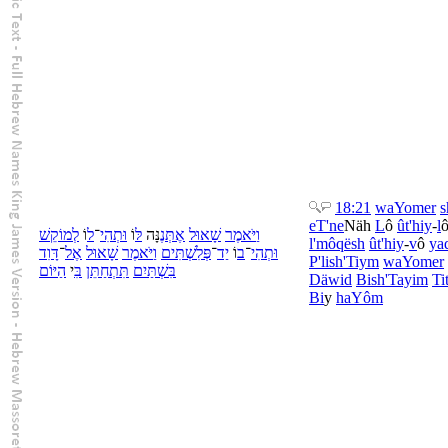
18:21
wa
Yomer
s
eT'ne
Näh
L
ô
û
t'hiy
-
l
וַ
יֹּאמֶר
שָׁאוּל
אֶתְּנֶ
נָּה
לּ
וֹ
וּ
תְהִי
־
ל
וֹ
לְ
מוֹקֵשׁ
l'
môqësh
û
t'hiy
-
v
ô
ya
וּ
תְהִי
־
ב
וֹ
יַד
־
פְּלִשְׁתִּים
וַ
יֹּאמֶר
שָׁאוּל
אֶל
־
דָּוִד
P'lish'Tiym
wa
Yomer
בִּ
שְׁתַּיִם
תִּתְחַתֵּן
בִּ
י
הַ
יּוֹם
Däwid
Bi
sh'Tayim
Ti
Bi
y
ha
Yôm