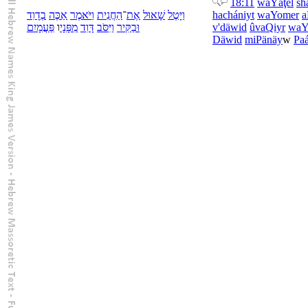
18:11
wa
Yäţel
sh
דָוִד
בְ
אַכֶּה
יֹּאמֶר
וַ
חֲנִית
הַ
־
אֶת
שָׁאוּל
יָּטֶל
וַ
ha
chániyt
wa
Yomer
a
פַּעֲמָיִם
ו
פָּנָי
מִ
דָּוִד
יִּסֹּב
וַ
קִּיר
בַ
וּ
v'
däwid
û
va
Qiyr
wa
Y
Däwid
mi
Pänäy
w
Pa