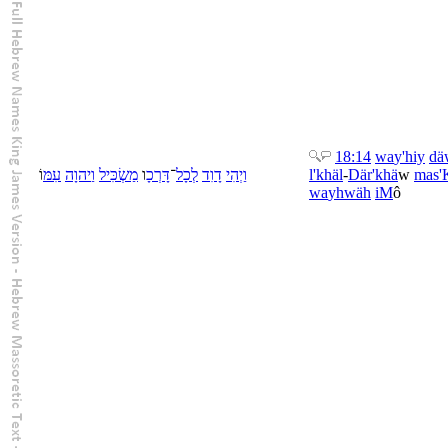
18:14
wa
y'hiy
dä
וֹ
עִמּ
יהוָה
וַ
מַשְׂכִּיל
ו
דָּרְכָ
־
כָל
לְ
דָוִד
יְהִי
וַ
l'
khäl
-
Där'khä
w
mas'
wa
yhwäh
iM
ô