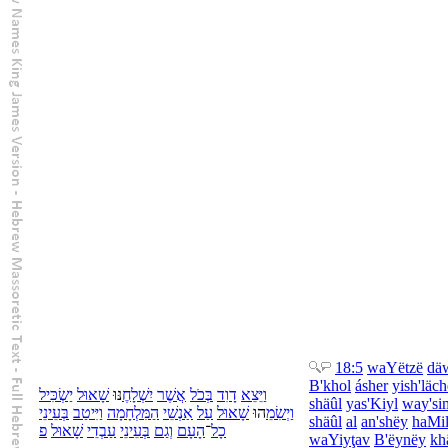
18:5
wa
Yëtzë
dä
B'
khol
ásher
yish'läch
וַ
יֵּצֵא
דָוִד
בְּ
כֹל
אֲשֶׁר
יִשְׁלָחֶ
נּוּ
שָׁאוּל
יַשְׂכִּיל
shäûl
yas'Kiyl
wa
y'si
וַ
יְשִׂמֵ
הוּ
שָׁאוּל
עַל
אַנְשֵׁי
הַ
מִּלְחָמָה
וַ
יִּיטַב
בְּ
עֵינֵי
shäûl
al
an'shëy
ha
Mi
כָל
־
הָ
עָם
וְ
גַם
בְּ
עֵינֵי
עַבְדֵי
שָׁאוּל
פ
wa
Yiyţav
B'
ëynëy
kh