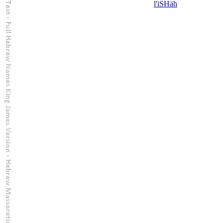
l'
iSHäh