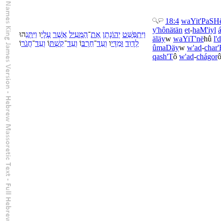
18:4
wa
Yit'PaSH
y'hônätän
et
-
ha
M'iyl
וַ
יִּתְפַּשֵּׁט
יְהוֹנָתָן
אֶת
־
הַ
מְּעִיל
אֲשֶׁר
עָלָי
ו
וַ
יִּתְּנֵ
הוּ
äläy
w
wa
YiT'në
hû
l'
d
לְ
דָוִד
וּ
מַדָּי
ו
וְ
עַד
־
חַרְבּ
וֹ
וְ
עַד
־
קַשְׁתּ
וֹ
וְ
עַד
־
חֲגֹר
וֹ
û
maDäy
w
w'
ad
-
char
qash'T
ô
w'
ad
-
chágor