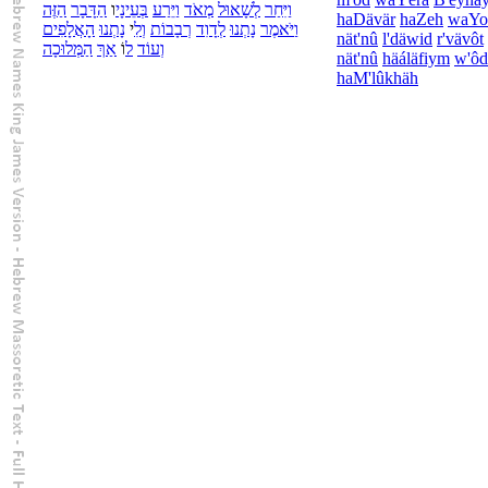
וַ
יִּחַר
לְ
שָׁאוּל
מְאֹד
וַ
יֵּרַע
בְּ
עֵינָי
ו
הַ
דָּבָר
הַ
זֶּה
ha
Dävär
ha
Zeh
wa
Yo
וַ
יֹּאמֶר
נָתְנוּ
לְ
דָוִד
רְבָבוֹת
וְ
לִ
י
נָתְנוּ
הָ
אֲלָפִים
nät'nû
l'
däwid
r'vävôt
וְ
עוֹד
ל
וֹ
אַךְ
הַ
מְּלוּכָה
nät'nû
hä
áläfiym
w'
ôd
ha
M'lûkhäh