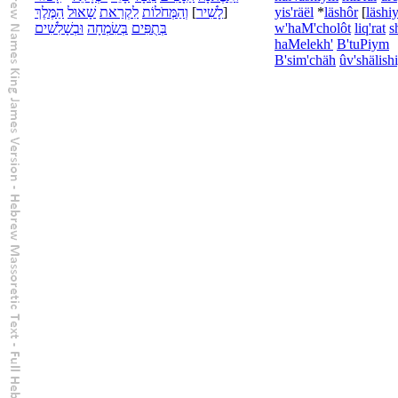
מֶּלֶךְ
הַ
שָׁאוּל
קְרַאת
לִ
מְּחֹלוֹת
הַ
וְ
]
שִׁיר
לָ
[
yis'räël
*
lä
shôr
[
lä
shiy
שָׁלִשִׁים
בְ
וּ
שִׂמְחָה
בְּ
תֻפִּים
בְּ
w'
ha
M'cholôt
li
q'rat
s
ha
Melekh'
B'
tuPiym
B'
sim'chäh
û
v'
shälish