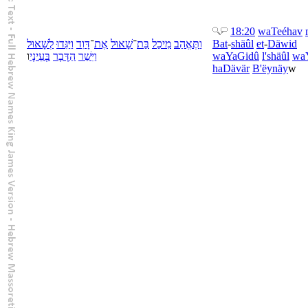
18:20
wa
Teéhav
שָׁאוּל
לְ
יַּגִּדוּ
וַ
דָּוִד
־
אֶת
שָׁאוּל
־
בַּת
מִיכַל
תֶּאֱהַב
וַ
Bat
-
shäûl
et
-
Däwid
ו
עֵינָי
בְּ
דָּבָר
הַ
יִּשַׁר
וַ
wa
YaGidû
l'
shäûl
wa
ha
Dävär
B'
ëynäy
w