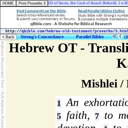
hem, Thus saith the LORD of hosts, the God of Israel; Behold, I will se
http://
qbible.com
/
hebrew-old-testament
/
proverbs
/
3.htm
Strong's Concordance
Parallel Bibles
{
Hebrew OT - Transli
K
Mishlei /
An exhortatio
1
faith,
to mo
5
7
devotion,
to 