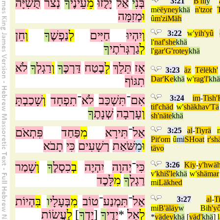
תֻּשִׁיָּה
נְצֹר
ךָ
עֵינֶי
מֵ
יָלֻזוּ
־
אַל
י
בְּנִ
3:21
B'ni
y
më
ëyney
khä
n'tzor
וּ
מְזִמָּה
û
m'ziMäh
חֵן
וְ
ךָ
נַפְשֶׁ
לְ
חַיִּים
יִהְיוּ
וְ
3:22
w'
yih'yû
l'
naf'she
khä
לְ
גַרְגְּרֹתֶי
ךָ
l'
gar'G'rotey
khä
אָז
תֵּלֵךְ
לָ
בֶטַח
דַּרְכֶּ
ךָ
וְ
רַגְלְ
ךָ
לֹא
3:23
äz
Tëlëkh'
תִגּוֹף
Dar'Ke
khä
w'
rag'l'
khä
שָׁכַבְתָּ
וְ
תִפְחָד
־
לֹא
תִּשְׁכַּב
־
אִם
3:24
im
-
Tish
tif'chäd
w'
shäkhav'Tä
וְ
עָרְבָה
שְׁנָתֶ
ךָ
sh'näte
khä
פִּתְאֹם
פַּחַד
מִ
תִּירָא
־
אַל
3:25
al
-
Tiyrä
Pit'om
û
mi
SHoat
r's
וּ
מִ
שֹּׁאַת
רְשָׁעִים
כִּי
תָבֹא
tävo
שָׁמַר
וְ
ךָ
כִסְלֶ
בְ
יִהְיֶה
יְהוָה
־
כִּי
3:26
Kiy
-
y'hwä
v'
khiš'le
khä
w'
shämar
רַגְלְ
ךָ
מִ
לָּכֶד
mi
Läkhed
הְיוֹת
בִּ
ו
בְּעָלָי
מִ
טוֹב
־
תִּמְנַע
־
אַל
3:27
al
-
T
mi
B'äläy
w
Bi
h'yô
עֲשׂוֹת
לַ
]
ךָ
יָדְ
[
ךָ
יָדֶי
*
אֵל
לְ
*
yädey
khä
[
yäd'
khä
]