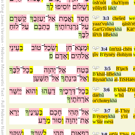
û
sh'nôt
chaYiym
וְ
שָׁלוֹם
יוֹסִיפוּ
לָ
ךְ
yôšiyfû
lä
kh'
חֶסֶד
וֶ
אֱמֶת
אַל
־
יַעַזְבֻ
ךָ
קָשְׁרֵ
ם
3:3
chešed
we
yaaz'vu
khä
qäsh'r
עַל
־
גַּרְגְּרוֹתֶי
ךָ
כָּתְבֵ
ם
עַל
־
לוּחַ
Gar'G'rôtey
khä
Kät'
לִבֶּ
ךָ
lûªch
liBe
khä
וּ
מְצָא
־
חֵן
וְ
שֵׂכֶל
־
טוֹב
בְּ
עֵינֵי
3:4
û
m'tzä
-
chën
פ
אָדָם
וְ
אֱלֹהִים
ţôv
B'
ëynëy
élohiym
ךָ
לִבֶּ
־
כָל
בְּ
יְהוָה
־
אֶל
בְּטַח
3:5
B'ţach
e
B'
khäl
-
liBe
khä
וְ
אֶל
־
בִּינָתְ
ךָ
אַל
־
תִּשָּׁעֵן
Biynät'
khä
al
-
TiSHäë
יְיַשֵּׁר
הוּא
וְ
הוּ
דָעֵ
ךָ
דְּרָכֶי
־
כָל
בְּ
3:6
B'
khäl
-
D'r
däë
hû
w'
hû
אֹרְחֹתֶי
ךָ
or'chotey
khä
יְרָא
ךָ
עֵינֶי
בְּ
חָכָם
תְּהִי
־
אַל
3:7
al
-
T'hiy
B'
ëyney
khä
y'rä
e
אֶת
־
יְהוָה
וְ
סוּר
מֵ
רָע
w'
šûr
më
rä
רִפְאוּת
תְּהִי
לְ
שָׁרֶּ
ךָ
וְ
שִׁקּוּי
3:8
rif'ût
T'hiy
l'