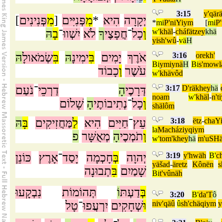
3:15
y'qär
]
פְּנִינִים
מִ
[
פְּנִיִּים
מִ
*
הִיא
יְקָרָה
*
mi
P'niYiym
[
mi
P
הּ
בָ
־
יִשְׁווּ
לֹא
ךָ
חֲפָצֶי
־
כָל
וְ
w'
khäl
-
cháfätzey
khä
yish'wû
-
vä
H
הּ
שְׂמֹאולָ
בִּ
הּ
ימִינָ
בִּ
יָמִים
אֹרֶךְ
3:16
orekh'
Bi
ymiynä
H
Bi
s'mowl
עֹשֶׁר
וְ
כָבוֹד
w'
khävôd
נֹעַם
־
דַרְכֵי
הָ
דְּרָכֶי
3:17
D'räkhey
hä
noam
w'
khäl
-
n't
וְ
כָל
־
נְתִיבוֹתֶי
הָ
שָׁלוֹם
shälôm
הּ
בָּ
מַּחֲזִיקִים
לַ
הִיא
חַיִּים
־
עֵץ
3:18
ëtz
-
chaY
la
Macháziyqiym
וְ
תֹמְכֶי
הָ
מְאֻשָּׁר
פ
w'
tom'khey
hä
m'uSHä
כּוֹנֵן
אָרֶץ
־
יָסַד
חָכְמָה
בְּ
יְהוָה
3:19
y'hwäh
B'
c
yäšad
-
äretz
Kônën
s
שָׁמַיִם
בִּ
תְבוּנָה
Bi
t'vûnäh
בְּ
דַעְתּ
וֹ
תְּהוֹמוֹת
נִבְקָעוּ
3:20
B'
da'T
ô
טָל
־
יִרְעֲפוּ
שְׁחָקִים
וּ
niv'qäû
û
sh'chäqiym
y