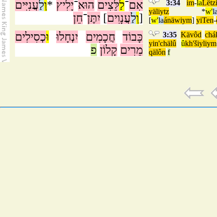
עֲנִיִּים
לַ
וְ
*
יָלִיץ
־
הוּא
לֵּצִים
לַ
־
אִם
3:34
im
-
la
Lëtz
yäliytz
*
w'
l
חֵן
־
יִתֶּן
]
עֲנָוִים
לַ
וְ
[
[
w'
la
ánäwiym
]
yiTen
-
כְסִילִים
וּ
יִנְחָלוּ
חֲכָמִים
כָּבוֹד
3:35
Kävôd
chá
yin'chälû
û
kh'šiyliym
מֵרִים
קָלוֹן
פ
qälôn
f