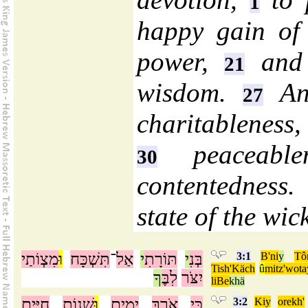
1
happy gain o
power,
and 
21
wisdom.
An 
27
charitableness,
peaceable
30
contentedness
state of the wic
מִצְוֹתַי
וּ
תִּשְׁכָּח
־
אַל
י
תּוֹרָתִ
י
בְּנִ
3:1
B'ni
y
Tôr
Tish'Käch
û
mitz'wota
יִצֹּר
לִבֶּ
ךָ
liBe
khä
חַיִּים
שְׁנוֹת
וּ
יָמִים
אֹרֶךְ
כִּי
3:2
Kiy
orekh'