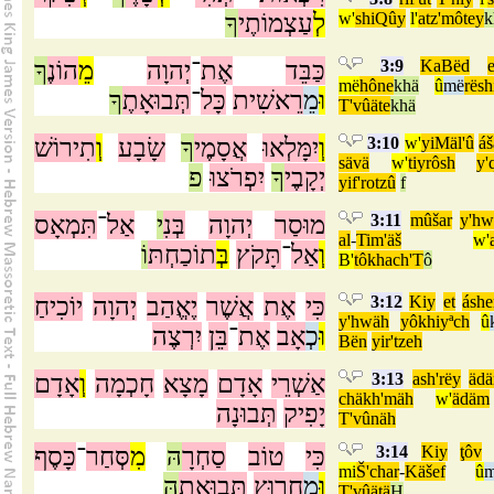
ךָ
עַצְמוֹתֶי
לְ
w'
shiQûy
l'
atz'môtey
k
ךָ
הוֹנֶ
מֵ
יְהוָה
־
אֶת
כַּבֵּד
3:9
KaBëd
e
më
hône
khä
û
më
rësh
וּ
מֵ
רֵאשִׁית
כָּל
־
תְּבוּאָתֶ
ךָ
T'vûäte
khä
תִירוֹשׁ
וְ
שָׂבָע
ךָ
אֲסָמֶי
יִמָּלְאוּ
וְ
3:10
w'
yiMäl'û
á
sävä
w'
tiyrôsh
y'
יְקָבֶי
ךָ
יִפְרֹצוּ
פ
yif'rotzû
f
תִּמְאָס
־
אַל
י
בְּנִ
יְהוָה
מוּסַר
3:11
mûšar
y'hw
al
-
Tim'äš
w'
וְ
אַל
־
תָּקֹץ
בְּ
תוֹכַחְתּ
וֹ
B'
tôkhach'T
ô
יוֹכִיחַ
יְהוָה
יֶאֱהַב
אֲשֶׁר
אֶת
כִּי
3:12
Kiy
et
áshe
y'hwäh
yôkhiyªch
û
וּ
כְ
אָב
אֶת
־
בֵּן
יִרְצֶה
Bën
yir'tzeh
אָדָם
וְ
חָכְמָה
מָצָא
אָדָם
אַשְׁרֵי
3:13
ash'rëy
äd
chäkh'mäh
w'
ädäm
יָפִיק
תְּבוּנָה
T'vûnäh
כָּסֶף
־
סְּחַר
מִ
הּ
סַחְרָ
טוֹב
כִּי
3:14
Kiy
ţôv
mi
Š'char
-
Käšef
û
וּ
מֵ
חָרוּץ
תְּבוּאָתָ
הּ
T'vûätä
H