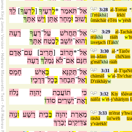
לֵךְ
]
ךָ
רֵעֲ
לְ
[
ךָ
רֵעֶי
לְ
*
תֹּאמַר
־
אַל
3:28
al
-
Tomar
*
[
l'
rëá
khä
]
lëkh'
וָ
שׁוּב
וּ
מָחָר
אֶתֵּן
וְ
יֵשׁ
אִתָּ
ךְ
û
mächär
eTën
w'
yësh
רָעָה
ךָ
רֵעֲ
־
עַל
תַּחֲרֹשׁ
־
אַל
3:29
al
-
Tachá
rëá
khä
rääh
w'
h
וְ
הוּא
־
יוֹשֵׁב
לָ
בֶטַח
אִתָּ
ךְ
lä
veţach
iTä
kh'
אָדָם
־
עִם
]
תָּרִיב
[
תָּרוֹב
־*
אַל
3:30
al
-*
Tärôv
im
-
ädäm
chiNäm
חִנָּם
אִם
־
לֹא
גְמָלְ
ךָ
רָעָה
g'mäl'
khä
rääh
חָמָס
אִישׁ
בְּ
תְּקַנֵּא
־
אַל
3:31
al
-
T'qaN
chämäš
w'
al
-
Tiv'char
וְ
אַל
־
תִּבְחַר
בְּ
כָל
־
דְּרָכָי
ו
D'räkhäy
w
כִּי
תוֹעֲבַת
יְהוָה
נָלוֹז
3:32
Kiy
tôáva
וֹ
סוֹד
יְשָׁרִים
־
אֶת
וְ
nälôz
w'
et
-
y'shäriym
נְוֵה
וּ
רָשָׁע
בֵית
בְּ
יְהוָה
מְאֵרַת
3:33
m'ërat
y'hw
räshä
û
n'wëh
tz
צַדִּיקִים
יְבָרֵךְ
y'värëkh'