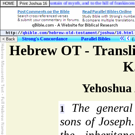
 will get me to the mountain of myrrh, and to the hill of frankincense.
http://
qbible.com
/
hebrew-old-testament
/
joshua
/
16.html
Strong's Concordance
Parallel Bibles
{
Hebrew OT - Transli
K
Yehoshua 
The general 
1
sons of Joseph
the inheritan