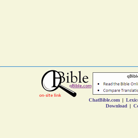
ChatBible.com
|
Lexic
Download
|
Co