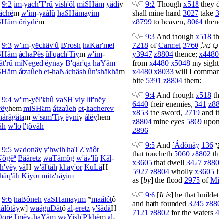
9:2
im
-
yach'T'rû
vi
sh'ôl
mi
SHäm
yädi
y
9:2
Though
x518
they 
ächë
m
w'
im
-
yaálû
ha
SHämayim
shall mine hand
3027
take
3
SHäm
ôriydë
m
z8799
to heaven,
8064
then
9:3
And though
x518
th
9:3
w'
im
-
yëchäv'û
B'
rosh
ha
Kar'mel
7218
of
Carmel
3760
,
כַּרמֶל
SHäm
áchaPës
û
l'qach'Tiy
m
w'
im
-
y3947
z8804
thence;
x4480
ät'rû
mi
Neged
ëynay
B'
qar'qa
ha
Yäm
from
x4480
x5048
my sigh
SHäm
átzaûeh
et
-
ha
Nächäsh
û
n'shäkhä
m
x4480
x8033
will I comma
bite
5391
z8804
them:
9:4
And though
x518
th
9:4
w'
im
-
yël'khû
va
SH'viy
li
f'nëy
6440
their enemies,
341
z8
vëy
hem
mi
SHäm
átzaûeh
et
-
ha
cherev
x853
the sword,
2719
and it
hárägäta
m
w'
sam'Tiy
ëyni
y
álëy
hem
z8804
mine eyes
5869
upo
äh
w'
lo
l'
ţôväh
2896
9:5
And
´Áđönäy
136
ָי
9:5
wa
donäy
y'hwih
ha
TZ'väôt
that toucheth
5060
z8802
th
Nôgëª
Bä
äretz
wa
Tämôg
w'
äv'lû
Käl
-
x3605
that dwell
3427
z88
h'vëy
vä
H
w'
äl'täh
kha
y'or
KuLä
H
5927
z8804
wholly
x3605
l
häq'äh
Ki
yor
mitz'räyim
as [
by
] the flood
2975
of
Mi
9:6
[
It is
] he that builde
9:6
ha
Bôneh
va
SHämayim
*
maálôt
ô
and hath founded
3245
z88
álôtäy
w
]
wa
águDät
ô
al
-
eretz
y'šädä
H
7121
z8802
for the waters
4
Qorë
l'
mëy
-
ha
Yäm
wa
Yish'P'khë
m
al
-