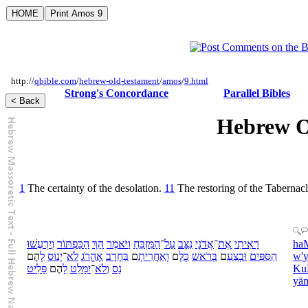
http://
qbible.com
/
hebrew-old-testament
/
amos
/
9.html
Strong's Concordance
Parallel Bibles
Hebrew O
1
The certainty of the desolation.
11
The restoring of the Tabernacl
יִרְעֲשׁוּ
וְ
כַּפְתּוֹר
הַ
הַךְ
יֹּאמֶר
וַ
מִּזְבֵּחַ
הַ
־
עַל
נִצָּב
אֲדֹנָי
־
אֶת
רָאִיתִי
ha
הֶם
לָ
יָנוּס
־
לֹא
אֶהֱרֹג
חֶרֶב
בַּ
ם
אַחֲרִיתָ
וְ
ם
כֻּלָּ
רֹאשׁ
בְּ
ם
בְצַעַ
וּ
סִּפִּים
הַ
w'
y
פָּלִיט
הֶם
לָ
יִמָּלֵט
־
לֹא
וְ
נָס
Ku
yä