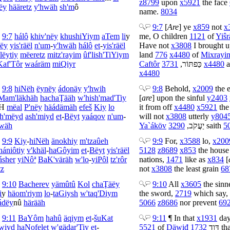
z8799
upon
x5921
the face
ëy
hä
äretz
y'hwäh
sh'm
ô
name.
8034
9:7
[
Are
] ye
x859
not
x
9:7
há
lô
khi
v'nëy
khushiYiym
aTem
li
y
me, O children
1121
of
Yiŝr
nëy
yis'räël
n'um
-
y'hwäh
há
lô
et
-
yis'räël
Have not
x3808
I brought 
lëytiy
më
eretz
mitz'rayim
û
f'lish'TiYiym
land
776
x4480
of
Mixrayi
Kaf'Tôr
wa
áräm
mi
Qiyr
Caftôr
3731
,
כַּפתּוֹר
x4480
a
x4480
9:8
hiNëh
ëynëy
ádonäy
y'hwih
9:8
Behold,
x2009
the 
Mam'läkhäh
ha
chaŢääh
w'
hish'mad'Tiy
[
are
] upon the sinful
y2403
H
më
al
P'nëy
hä
ádämäh
efeš
Kiy
lo
it from off
x4480
x5921
the
sh'mëyd
ash'miyd
et
-
Bëyt
yaáqov
n'um
-
will not
x3808
utterly
y804
hwäh
Ya`áköv
3290
,
יַעֲקֹב
saith
5
9:9
Kiy
-
hiNëh
änokhiy
m'tzaûeh
9:9
For,
x3588
lo,
x200
hániôtiy
v'
khäl
-
ha
Gôyim
et
-
Bëyt
yis'räël
5128
z8689
x853
the hous
ásher
yiNôª
Ba
K'väräh
w'
lo
-
yiPôl
tz'rôr
nations,
1471
like as
x834
[
tz
not
x3808
the least grain
68
9:10
Ba
cherev
yämûtû
Kol
chaŢäëy
9:10
All
x3605
the sinn
i
y
hä
om'riym
lo
-
taGiysh
w'
taq'Diym
the sword,
2719
which say,
ádëy
nû
hä
rääh
5066
z8686
nor prevent
69
9:11
Ba
Yôm
ha
hû
äqiym
et
-
šuKat
9:11
¶ In that
x1931
da
wiyd
ha
Nofelet
w'
gädar'Tiy
et
-
5521
of
Däwiđ
1732
דָּוִד
tha