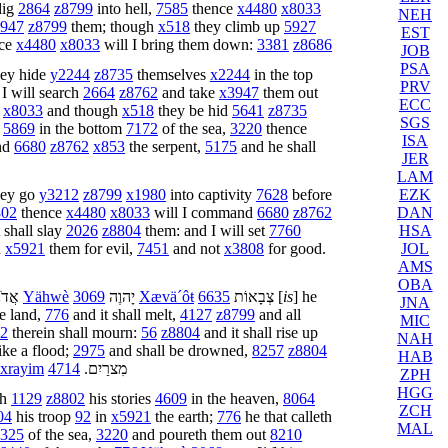
dig
2864
z8799
into hell,
7585
thence
x4480
x8033
NEH
947
z8799
them; though
x518
they climb up
5927
EST
ce
x4480
x8033
will I bring them down:
3381
z8686
JOB
PSA
ey hide
y2244
z8735
themselves
x2244
in the top
PRV
I will search
2664
z8762
and take
x3947
them out
ECC
x8033
and though
x518
they be hid
5641
z8735
SGS
t
5869
in the bottom
7172
of the sea,
3220
thence
ISA
nd
6680
z8762
x853
the serpent,
5175
and he shall
JER
LAM
EZK
ey go
y3212
z8799
x1980
into captivity
7628
before
DAN
802
thence
x4480
x8033
will I command
6680
z8762
HSA
 shall slay
2026
z8804
them: and I will set
7760
JOL
n
x5921
them for evil,
7451
and not
x3808
for good.
AMS
OBA
אֲדֹנ
Yähwè
3069
יָהוֶה
Xævä´ôŧ
6635
צְבָאוֹת
[
is
] he
JNA
e land,
776
and it shall melt,
4127
z8799
and all
MIC
02
therein shall mourn:
56
z8804
and it shall rise up
NAH
ike a flood;
2975
and shall be drowned,
8257
z8804
HAB
xrayim
4714
.
מִצרַיִם
ZPH
HGG
th
1129
z8802
his stories
4609
in the heaven,
8064
ZCH
04
his troop
92
in
x5921
the earth;
776
he that calleth
MAL
325
of the sea,
3220
and poureth them out
8210