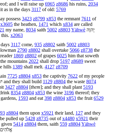
eof; and I will raise up
6965
z8686
his ruins,
2034
it as in the days
3117
of old:
5769
ay possess
3423
z8799
x853
the remnant
7611
of
l
x3605
the heathen,
1471
which
x834
are called
21
my name,
8034
saith
5002
z8803
Yähwè
יָהוֶה
this.
x2063
 days
3117
come,
935
z8802
saith
5002
z8803
 plowman
2790
z8802
shall overtake
5066
z8738
the
treader
1869
z8802
of grapes
6025
him that soweth
the mountains
2022
shall drop
5197
z8689
sweet
e hills
1389
shall melt.
4127
z8709
gain
7725
z8804
x853
the captivity
7622
of my people
יִ
and they shall build
1129
z8804
the waste
8074
bit
3427
z8804
[
them
]; and they shall plant
5193
drink
8354
z8804
x853
the wine
3196
thereof; they
gardens,
1593
and eat
398
z8804
x853
the fruit
6529
93
z8804
them upon
x5921
their land,
127
and they
be pulled up
5428
z8735
out of
x4480
x5921
their
 given
5414
z8804
them, saith
559
z8804
Yähwè
אֱלֹהִים