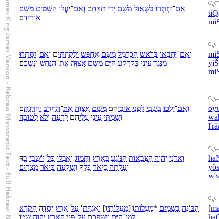
אִם
־
יַחְתְּרוּ
בִ
שְׁאוֹל
מִ
שָּׁם
יָדִ
י
תִקָּחֵ
ם
וְ
אִם
־
יַעֲלוּ
הַ
שָּׁמַיִם
מִ
שָּׁם
tiQ
אוֹרִידֵ
ם
mi
יִסָּתְרוּ
־
אִם
וְ
ם
לְקַחְתִּי
וּ
אֲחַפֵּשׂ
שָּׁם
מִ
כַּרְמֶל
הַ
רֹאשׁ
בְּ
יֵחָבְאוּ
־
אִם
וְ
mi
ם
נְשָׁכָ
וּ
נָּחָשׁ
הַ
־
אֶת
אֲצַוֶּה
שָּׁם
מִ
יָּם
הַ
קַרְקַע
בְּ
עֵינַי
נֶּגֶד
מִ
yiŠ
mi
ם
הֲרָגָתַ
וַ
חֶרֶב
הַ
־
אֶת
אֲצַוֶּה
שָּׁם
מִ
הֶם
אֹיבֵי
פְנֵי
לִ
שְּׁבִי
בַ
יֵלְכוּ
־
אִם
וְ
oy
טוֹבָה
לְ
לֹא
וְ
רָעָה
לְ
הֶם
עֲלֵי
י
עֵינִ
שַׂמְתִּי
וְ
wa
l'
rä
הּ
בָ
יוֹשְׁבֵי
־
כָּל
אָבְלוּ
וְ
תָּמוֹג
וַ
אָרֶץ
בָּ
נּוֹגֵעַ
הַ
צְּבָאוֹת
הַ
יְהוִה
אדֹנָי
וַ
ha
מִצְרָיִם
יאֹר
כִּ
שָׁקְעָה
וְ
הּ
כֻּלָּ
יְאֹר
כַ
עָלְתָה
וְ
yôs
w'
s
קֹּרֵא
הַ
הּ
יְסָדָ
אֶרֶץ
־
עַל
וֹ
אֲגֻדָּת
וַ
]
ו
מַעֲלוֹתָי
[
וֹ
מַעֲלוֹת
*
שָּׁמַיִם
בַ
בּוֹנֶה
הַ
[
ma
וֹ
שְׁמ
יְהוָה
אָרֶץ
הָ
פְּנֵי
־
עַל
ם
יִּשְׁפְּכֵ
וַ
יָּם
הַ
־
מֵי
לְ
ha