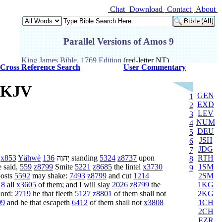
Chat
Download
Contact
About
Cross Reference Search
User Commentary
e KJV
GEN
1
EXD
2
LEV
3
NUM
4
DEU
5
JSH
6
JDG
7
RTH
x853
Yähwè
136
יָהוֶה
standing
5324
z8737
upon
8
1SM
 said,
559
z8799
Smite
5221
z8685
the lintel
x3730
9
2SM
posts
5592
may shake:
7493
z8799
and cut
1214
1KG
18
all
x3605
of them; and I will slay
2026
z8799
the
2KG
word:
2719
he that fleeth
5127
z8801
of them shall not
1CH
99
and he that escapeth
6412
of them shall not
x3808
2CH
EZR