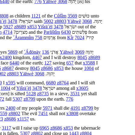
6440
of the earth:
776
Yähwè
3068
יָהוֶה
[
is
] his
3808
as children
1121
of the
Cûšîm
3569
כּוּשִׁים
unto
ä´ël
3478
?
יִשׂרָאֵל
saith
5002
z8803
Yähwè
3068
.
יָהוֶה
up
5927
z8689
x853
Yiŝrä´ël
3478
יִשׂרָאֵל
out of the
m
4714
?
מִצרַיִם
and the
Pælištîm
6430
פְּלִשׁתִּים
from
nd the
´Árammîm
758
אֲרַמִּים
from
Kîr
7024
?
קִיר
eyes
5869
of
´Áđönäy
136
אֲדֹנָי
Yähwè
3069
יָהוֶה
x2400
kingdom,
4467
and I will destroy
8045
z8689
 face
6440
of the earth;
127
saving
657
that
x3588
I
5
z8687
destroy
8045
z8686
x853
the house
1004
of
002
z8803
Yähwè
3068
.
יָהוֶה
9
I
x595
will command,
6680
z8764
and I will sift
e
1004
of
Yiŝrä´ël
3478
יִשׂרָאֵל
among all
x3605
corn
] is sifted
5128
z8735
in a sieve,
3531
yet shall
72
fall
5307
z8799
upon the earth.
776
ers
2400
of my people
5971
shall die
4191
z8799
by
559
z8802
The evil
7451
shall not
x3808
overtake
23
z8686
x1157
us.
y
3117
will I raise up
6965
z8686
x853
the tabernacle
t is fallen,
5307
z8802
and close up
1443
z8804