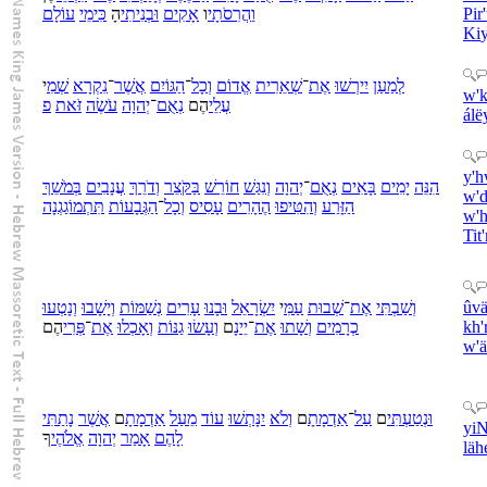
עוֹלָם
ימֵי
כִּ
הָ
בְנִיתִי
וּ
אָקִים
ו
הֲרִסֹתָי
וַ
Pir
Ki
לְמַעַן
יִירְשׁוּ
אֶת
־
שְׁאֵרִית
אֱדוֹם
וְ
כָל
־
הַ
גּוֹיִם
אֲשֶׁר
־
נִקְרָא
שְׁמִ
י
w'
k
עֲלֵי
הֶם
נְאֻם
־
יְהוָה
עֹשֶׂה
זֹּאת
פ
álë
y'
הִנֵּה
יָמִים
בָּאִים
נְאֻם
־
יְהוָה
וְ
נִגַּשׁ
חוֹרֵשׁ
בַּ
קֹּצֵר
וְ
דֹרֵךְ
עֲנָבִים
בְּ
מֹשֵׁךְ
w'
d
הַ
זָּרַע
וְ
הִטִּיפוּ
הֶ
הָרִים
עָסִיס
וְ
כָל
־
הַ
גְּבָעוֹת
תִּתְמוֹגַגְנָה
w'
h
Tit
נָטְעוּ
וְ
יָשָׁבוּ
וְ
נְשַׁמּוֹת
עָרִים
בָנוּ
וּ
יִשְׂרָאֵל
י
עַמִּ
שְׁבוּת
־
אֶת
שַׁבְתִּי
וְ
û
v
הֶם
פְּרִי
־
אֶת
אָכְלוּ
וְ
גַנּוֹת
עָשׂוּ
וְ
ם
יֵינָ
־
אֶת
שָׁתוּ
וְ
כְרָמִים
kh
w'
ä
וּ
נְטַעְתִּי
ם
עַל
־
אַדְמָתָ
ם
וְ
לֹא
יִנָּתְשׁוּ
עוֹד
מֵ
עַל
אַדְמָתָ
ם
אֲשֶׁר
נָתַתִּי
yiN
לָ
הֶם
אָמַר
יְהוָה
אֱלֹהֶי
ךָ
lä
h