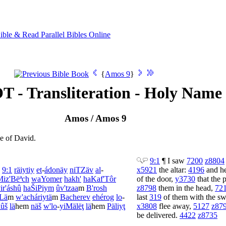
{
Amos 9
}
T - Transliteration - Holy Nam
Amos / Amos 9
e of David.
9:1
¶ I saw
7200
z8804
9:1
räiytiy
et
-
ádonäy
niTZäv
al
-
x5921
the altar:
4196
and he
Miz'Bëªch
wa
Yomer
hakh'
ha
Kaf'Tôr
of the door,
y3730
that the 
ir'áshû
ha
ŠiPiym
û
v'tzaa
m
B'
rosh
z8798
them in the head,
72
Lä
m
w'
acháriytä
m
Ba
cherev
ehérog
lo
-
last
319
of them with the s
nûš
lä
hem
näš
w'
lo
-
yiMälëţ
lä
hem
Päliyţ
x3808
flee away,
5127
z87
be delivered.
4422
z8735