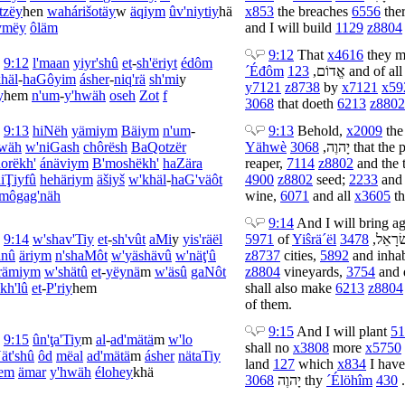
'tzëy
hen
wa
hárišotäy
w
äqiym
û
v'niytiy
hä
x853
the breaches
6556
ther
ymëy
ôläm
and I will build
1129
z8804
9:12
That
x4616
they m
9:12
l'maan
yiyr'shû
et
-
sh'ëriyt
édôm
´Éđôm
123
,
אֱדוֹם
and of al
häl
-
ha
Gôyim
ásher
-
niq'rä
sh'mi
y
y7121
z8738
by
x7121
x59
y
hem
n'um
-
y'hwäh
oseh
Zot
f
3068
that doeth
6213
z8802
9:13
hiNëh
yämiym
Bäiym
n'um
-
9:13
Behold,
x2009
the
hwäh
w'
niGash
chôrësh
Ba
Qotzër
Yähwè
3068
,
יָהוֶה
that the
orëkh'
ánäviym
B'
moshëkh'
ha
Zära
reaper,
7114
z8802
and the 
iŢiyfû
he
häriym
äšiyš
w'
khäl
-
ha
G'väôt
4900
z8802
seed;
2233
and 
'môgag'näh
wine,
6071
and all
x3605
th
9:14
And I will bring a
9:14
w'
shav'Tiy
et
-
sh'vût
aMi
y
yis'räël
5971
of
Yiŝrä´ël
3478
,
שׂרָאֵל
änû
äriym
n'shaMôt
w'
yäshävû
w'
näţ'û
z8737
cities,
5892
and inha
'rämiym
w'
shätû
et
-
yëynä
m
w'
äsû
gaNôt
z8804
vineyards,
3754
and 
kh'lû
et
-
P'riy
hem
shall also make
6213
z8804
of them.
9:15
And I will plant
51
9:15
û
n'ţa'Tiy
m
al
-
ad'mätä
m
w'
lo
shall no
x3808
more
x5750
ät'shû
ôd
më
al
ad'mätä
m
ásher
nätaTiy
land
127
which
x834
I have
em
ämar
y'hwäh
élohey
khä
3068
יָהוֶה
thy
´Élöhîm
430
.