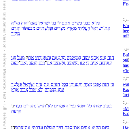
P'n
הֲ
לוֹא
כִ
בְנֵי
כֻשִׁיִּים
אַתֶּם
לִ
י
בְּנֵי
יִשְׂרָאֵל
נְאֻם
־
יְהוָה
הֲ
לוֹא
B'
אֶת
־
יִשְׂרָאֵל
הֶעֱלֵיתִי
מֵ
אֶרֶץ
מִצְרַיִם
וּ
פְלִשְׁתִּיִּים
מִ
כַּפְתּוֹר
וַ
אֲרָם
heé
מִ
קִּיר
mi
Ba
הִנֵּה
עֵינֵי
אֲדֹנָי
יְהוִה
בַּ
מַּמְלָכָה
הַ
חַטָּאָה
וְ
הִשְׁמַדְתִּי
אֹתָ
הּ
מֵ
עַל
פְּנֵי
otä
הָ
אֲדָמָה
אֶפֶס
כִּי
לֹא
הַשְׁמֵיד
אַשְׁמִיד
אֶת
־
בֵּית
יַעֲקֹב
נְאֻם
־
יְהוָה
ha
y'
אֲשֶׁר
כַּ
יִשְׂרָאֵל
בֵּית
־
אֶת
גּוֹיִם
הַ
־
כָל
בְ
הֲנִעוֹתִי
וַ
מְצַוֶּה
אָנֹכִי
הִנֵּה
־
כִּי
wa
אָרֶץ
צְרוֹר
יִפּוֹל
־
לֹא
וְ
כְּבָרָה
בַּ
יִנּוֹעַ
Ka
äre
בַּ
חֶרֶב
יָמוּתוּ
כֹּל
חַטָּאֵי
עַמִּ
י
הָ
אֹמְרִים
לֹא
־
תַגִּישׁ
וְ
תַקְדִּים
בַּעֲדֵי
נוּ
aM
הָ
רָעָה
Ba
הֶן
פִּרְצֵי
־
אֶת
גָדַרְתִּי
וְ
נֹּפֶלֶת
הַ
דָּוִיד
סֻכַּת
־
אֶת
אָקִים
הוּא
הַ
יּוֹם
בַּ
Dä