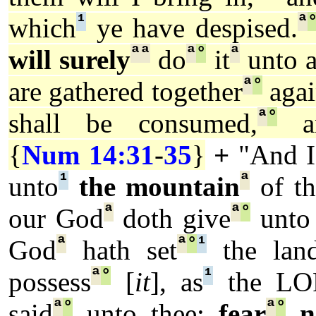
¹
ª
which
ye have despised.
ª
ª
ª
°
ª
will surely
do
it
unto a
ª
°
are gathered together
agai
ª
°
shall be consumed,
an
{
Num 14:31
-
35
}
+
"And I
¹
ª
unto
the mountain
of th
ª
ª
°
our God
doth give
unto 
ª
ª
°
¹
God
hath set
the lan
ª
°
¹
possess
[
it
], as
the L
ª
°
ª
°
said
unto thee;
fear
n