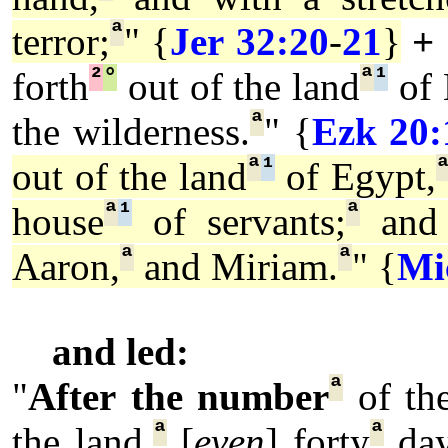
ª
terror;
" {
Jer 32:20
-
21
}
+
²
°
ª
¹
forth
out of the land
of 
ª
the wilderness.
" {
Ezk 20:
ª
¹
out of the land
of Egypt,
ª
¹
ª
house
of servants;
and 
ª
ª
Aaron,
and Miriam.
" {
Mi
and led:
ª
"
After
the number
of th
ª
ª
the land,
[
even
] forty
day