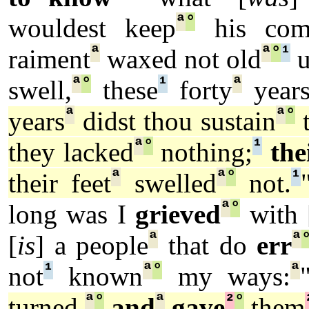
ª
°
wouldest keep
his com
ª
ª
°
¹
raiment
waxed not old
u
ª
°
¹
ª
swell,
these
forty
years
ª
ª
°
years
didst thou sustain
t
ª
°
¹
they lacked
nothing;
the
ª
ª
°
¹
their feet
swelled
not.
ª
°
long was I
grieved
with 
ª
ª
[
is
] a people
that do
err
¹
ª
°
ª
not
known
my ways:
ª
°
ª
²
°
turned,
and
gave
them