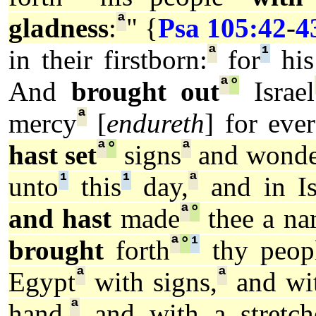
ª
gladness
:
" {
Psa 105:42
-
4
ª
¹
in their firstborn:
for
his
ª
°
And
brought out
Israel
ª
mercy
[
endureth
] for ever
ª
°
ª
hast set
signs
and wonde
¹
¹
ª
unto
this
day,
and in Is
ª
°
and hast
made
thee a na
ª
°
¹
brought
forth
thy peop
ª
ª
Egypt
with signs,
and wi
ª
hand,
and with a stretch