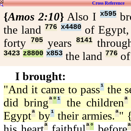
Cross Reference
x595
{
Amos 2:10
}
Also I
br
776
x4480
the land
of Egypt
705
8141
forty
years
through
3423
z8800
x853
776
the land
of
I brought:
¹
"And it came to pass
the s
ª
°
¹
ª
did bring
the children
ª
¹
ª
Egypt
by
their armies.
" 
ª
ª
°
his heart
faithful
before