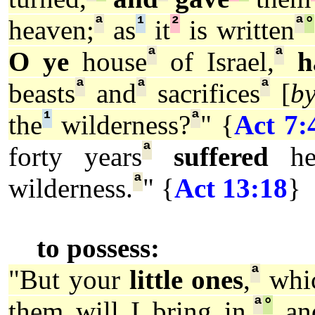
ª
¹
²
ª
°
heaven;
as
it
is written
ª
ª
O ye
house
of Israel,
h
ª
ª
ª
beasts
and
sacrifices
[
b
¹
ª
the
wilderness?
" {
Act 7:
ª
forty years
suffered
h
ª
wilderness.
" {
Act 13:18
}
to possess:
ª
"But your
little ones
,
whi
ª
°
them will I bring in,
and