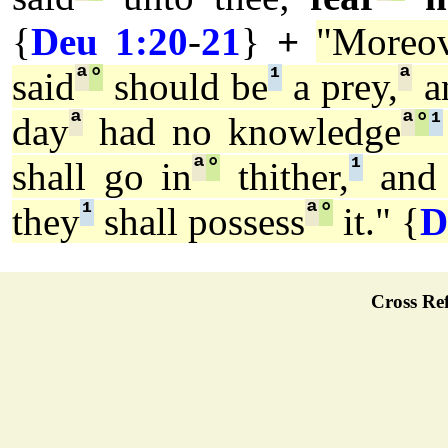
{
Deu 1:20
-
21
}
+
"Moreo
ª
°
¹
ª
said
should be
a prey,
an
ª
ª
°
¹
day
had no knowledge
ª
°
¹
shall go in
thither,
and 
¹
ª
°
they
shall possess
it." {
D
Cross Ref