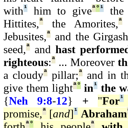
¹
ª
°
¹
with
him to give
the 
ª
ª
Hittites,
the Amorites,
a
ª
Jebusites,
and the Girgashi
ª
seed,
and
hast performe
ª
righteous
:
... Moreover
th
ª
ª
a cloudy
pillar;
and in th
ª
°
¹
give them light
in
the w
¹
{
Neh 9:8
-
12
}
+
"
For
ª
¹
promise,
[
and
]
Abraham
ª
°
ª
forth
his people
with