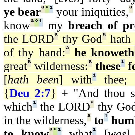
ª
°
¹
ª
ye bear
your iniquities,
ª
°
¹
know
my
breach of pr
ª
ª
the LORD
thy God
hath
ª
of thy hand:
he knoweth
ª
ª
¹
great
wilderness:
these
f
¹
[
hath been
] with
thee; 
{
Deu 2:7
}
+
"And thou 
¹
ª
which
the LORD
thy Go
ª
¹
in the wilderness,
to
hum
ª
°
¹
¹
to know
what
[
was
]