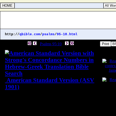
http://
qbible.com
/
psalms
/
95-10.html