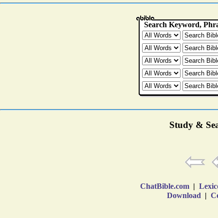
Study & Sea
ChatBible.com
|
Lexic
Download
|
Co