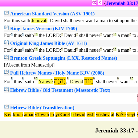
{
Jeremiah 33:1
American Standard Version (ASV 1901)
For thus saith
Jehovah
: David shall never want a man to sit upon the 
King James Version (KJV 1769)
For
¹
thus
¹
saith
ª
°
the LORD;
ª
David
ª
shall never
ª
want
ª
°
a man
ª
to 
Original King James Bible (AV 1611)
For
¹
thus
¹
saith
ª
°
the LORD;
ª
Dauid
ª
shall neuer
ª
want
ª
°
a man
ª
to 
Brenton Greek Septuagint (LXX, Restored Names)
[Absent from Manuscript]
Full Hebrew Names / Holy Name KJV (2008)
¹
¹
ª
°
יָהוֶה
ª
דָּוִד
ª
ª
ª
°
For
thus
saith
Yähwè
;
Däwiđ
shall never
want
a
Hebrew Bible / Old Testament (Massoretic Text)
Hebrew Bible (Transliteration)
Kiy
-
khoh
ämar
y'hwäh
lo
-
yiKärët
l'
däwid
iysh
yoshëv
al
-
KiŠë
vëyt
-
Jeremiah 33:17 - 