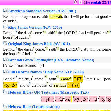
{
Jeremiah 33:1
American Standard Version (ASV 1901)
Behold, the days come, saith
Jehovah
, that I will perform that goo
of Judah.
King James Version (KJV 1769)
Behold,
¹
the days
ª
come,
ª
°
saith
ª
°
the LORD,
ª
that I will perform
ª
°
house
ª
of Judah.
ª
Original King James Bible (AV 1611)
Behold,
¹
the dayes
ª
come,
ª
°
saith
ª
°
the LORD,
ª
that I will performe
the house
ª
of Iudah.
ª
Brenton Greek Septuagint (LXX, Restored Names)
[Absent from Manuscript]
Full Hebrew Names / Holy Name KJV (2008)
¹
ª
ª
°
ª
°
יָהוֶה
ª
Behold,
the days
come,
saith
Yähwè
,
that I will per
יִשׂרָאֵל
ª
¹
ª
יְהוּדָה
ª
and to
the house
of
Yæhûđà
.
Hebrew Bible / Old Testament (Massoretic Text)
תִּי
אֶל
בֵּית
יִשְׂרָאֵל
וְ
עַל
בֵּית
יְהוּדָה
־
־
Hebrew Bible (Transliteration)