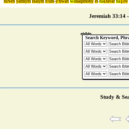
hiNëh
yämiym
Bäiym
n'um
-
y'hwäh
wa
háqimotiy
et
-
ha
Dävär
ha
Ţôv
Jeremiah 33:14 - 
Study & Sea