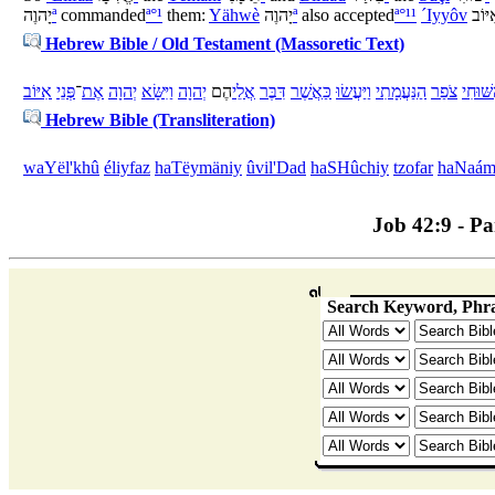
יָהוֶה
ª
commanded
ª
°
¹
them:
Yähwè
יָהוֶה
ª
also accepted
ª
°
¹
¹
´Iyyôv
יּוֹב
Hebrew Bible / Old Testament (Massoretic Text)
שּׁוּחִי
צֹפַר
הַ
נַּעֲמָתִי
וַ
יַּעֲשׂוּ
כַּ
אֲשֶׁר
דִּבֶּר
אֲלֵי
הֶם
יְהוָה
וַ
יִּשָּׂא
יְהוָה
אֶת
־
פְּנֵי
אִיּוֹב
Hebrew Bible (Transliteration)
wa
Yël'khû
éliyfaz
ha
Tëymäniy
û
vil'Dad
ha
SHûchiy
tzofar
ha
Naám
Job 42:9 - Par