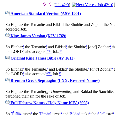
{
Job 42:9
}
American Standard Version (ASV 1901)
So Eliphaz the Temanite and Bildad the Shuhite and Zophar the Na
accepted Job.
King James Version (KJV 1769)
So Eliphaz
ª
the Temanite
ª
and Bildad
ª
the Shuhite
ª
[
and
] Zophar
ª
th
the LORD
ª
also accepted
ª
°
¹
¹
Job.
ª
²
Original King James Bible (AV 1611)
So Eliphaz
ª
the Temanite,
ª
and Bildad
ª
the Shuhite,
ª
[
and
] Zophar
ª
t
the LORD
ª
also accepted
ª
°
¹
¹
Iob.
ª
²
Brenton Greek Septuagint (LXX, Restored Names)
So Eliphaz the Temanite
{gr.Thaemanite}
, and Baldad the Sauchite
pardoned their sin for the sake of Job.
Full Hebrew Names / Holy Name KJV (2008)
So
´Élîfäz
אֱלִיפָז
ª
the
Têmänî
תֵּימָנִי
ª
and
Bildađ
בִּלדַּד
ª
the
Šûçî
שׁוּחִי
ª