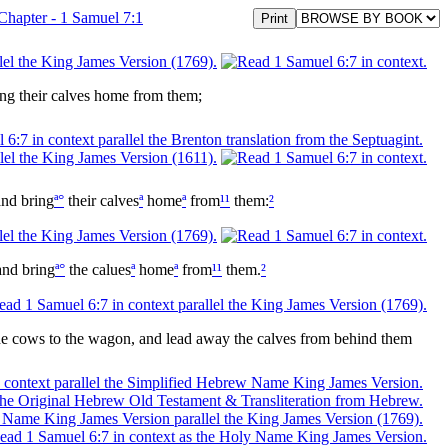
ing their calves home from them;
nd bring
ª
°
their calves
ª
home
ª
from
¹
¹
them:
²
nd bring
ª
°
the calues
ª
home
ª
from
¹
¹
them.
²
the cows to the wagon, and lead away the calves from behind them