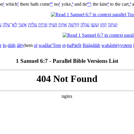
n
¹
which
¹
there hath come
ª
°
no
¹
yoke,
ª
and tie
ª
°
¹
the kine
ª
to the cart,
ª
a
וְ
עַתָּה
קְחוּ
וַ
עֲשׂוּ
עֲגָלָה
חֲדָשָׁה
אֶחָת
וּ
שְׁתֵּי
פָרוֹת
עָלוֹת
אֲשֶׁר
לֹא
־
עָלָה
עֲ
r
lo
-
äläh
álëy
hem
ol
wa
ášar'Tem
et
-
ha
Pärôt
Bä
ágäläh
wa
háshëyvotem
1 Samuel 6:7 - Parallel Bible Versions List