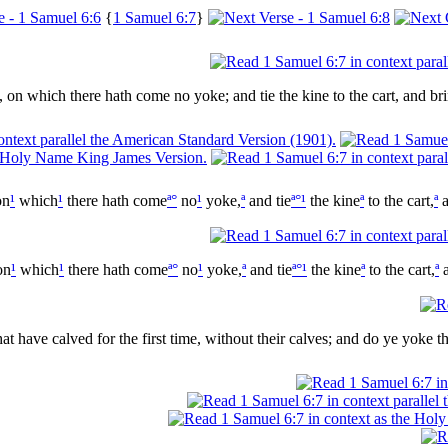
{
1 Samuel 6:7
}
on which there hath come no yoke; and tie the kine to the cart, and br
n
¹
which
¹
there hath come
ª
°
no
¹
yoke,
ª
and tie
ª
°
¹
the kine
ª
to the cart,
ª
a
on
¹
which
¹
there hath come
ª
°
no
¹
yoke,
ª
and tie
ª
°
¹
the kine
ª
to the cart,
ª
a
ave calved for the first time, without their calves; and do ye yoke 