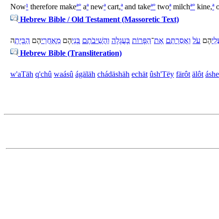
Now
¹
therefore make
ª
°
a
ª
new
ª
cart,
ª
and take
ª
°
two
ª
milch
ª
°
kine,
ª
o
Hebrew Bible / Old Testament (Massoretic Text)
לֵי
הֶם
עֹל
וַ
אֲסַרְתֶּם
אֶת
־
הַ
פָּרוֹת
בָּ
עֲגָלָה
וַ
הֲשֵׁיבֹתֶם
בְּנֵי
הֶם
מֵ
אַחֲרֵי
הֶם
הַ
בָּיְתָ
ה
Hebrew Bible (Transliteration)
w'
aTäh
q'chû
wa
ásû
ágäläh
chádäshäh
echät
û
sh'Tëy
färôt
älôt
áshe