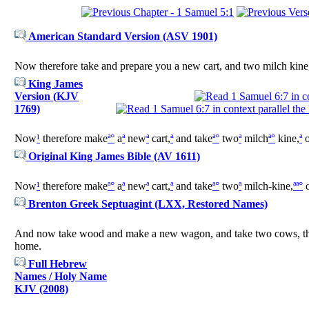
American Standard Version (ASV 1901)
Now therefore take and prepare you a new cart, and two milch kine, 
King James
Version (KJV
1769)
Now
¹
therefore make
ª
°
a
ª
new
ª
cart,
ª
and take
ª
°
two
ª
milch
ª
°
kine,
ª
o
Original King James Bible (AV 1611)
Now
¹
therefore make
ª
°
a
ª
new
ª
cart,
ª
and take
ª
°
two
ª
milch-kine,
ª
ª
°
Brenton Greek Septuagint (LXX, Restored Names)
And now take wood and make a new wagon, and take two cows, that h
home.
Full Hebrew
Names / Holy Name
KJV (2008)