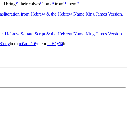
nd bring
ª
°
their calves
ª
home
ª
from
¹
¹
them:
²
B'nëy
hem
më
achárëy
hem
ha
Bäy'tä
h