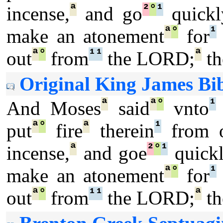
ª
²
°
¹
incense,
and go
quickl
ª
°
¹
make an atonement
for
ª
°
¹
¹
ª
out
from
the LORD;
th
Original King James Bib
ª
ª
°
¹
And Moses
said
vnto
ª
°
ª
¹
put
fire
therein
from o
ª
²
°
¹
incense,
and goe
quick
ª
°
¹
make an atonement
for
ª
°
¹
¹
ª
out
from
the LORD;
th