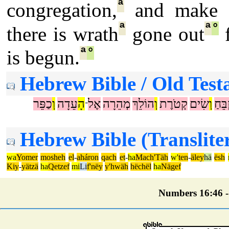
ª
congregation,
and make a
ª
ª
°
there is wrath
gone out
ª
°
is begun.
Hebrew Bible / Old Test
ְבֵּחַ
וְ
שִׂים
קְטֹרֶת
וְ
הוֹלֵךְ
מְהֵרָה
אֶל
הָ
עֵדָה
וְ
כַפֵּר
־
Hebrew Bible (Translite
wa
Yomer
mosheh
el
-
aháron
qach
et
-
ha
Mach'Täh
w'
ten
-
äley
hä
ësh
Kiy
-
yätzä
ha
Qetzef
mi
Li
f'nëy
y'hwäh
hëchël
ha
Nägef
Numbers 16:46 - 