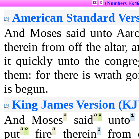
{
Numbers 16:4
American Standard Vers
And Moses said unto Aaron
therein from off the altar, 
it quickly unto the congr
them: for there is wrath g
is begun.
King James Version (KJ
ª
ª
°
¹
And Moses
said
unto
ª
°
ª
¹
put
fire
therein
from 