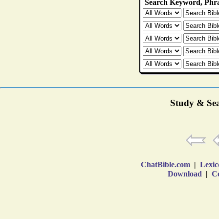
Study & Sea
ChatBible.com
|
Lexic
Download
|
Co