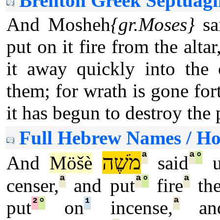
Brenton Greek Septuagi
And Mosheh
{gr.Moses}
sa
put on it fire from the alta
it away quickly into the
them; for wrath is gone for
it has begun to destroy the 
Full Hebrew Names / H
ª
ª
°
מֹשֶׁה
And
Möšè
said
u
ª
ª
°
ª
censer,
and put
fire
the
²
°
¹
ª
put
on
incense,
an