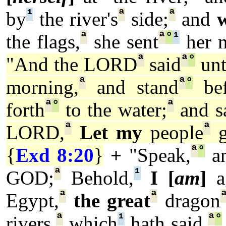
¹
ª
ª
by
the river's
side;
and
ª
ª
°
¹
the flags,
she sent
her 
ª
ª
°
"And the LORD
said
un
ª
ª
°
morning,
and stand
bef
ª
°
ª
forth
to the water;
and s
ª
ª
LORD,
Let my
people
g
ª
°
{
Exd 8:20
}
+
"Speak,
an
ª
¹
GOD;
Behold,
I [
am
]
ag
ª
ª
Egypt,
the great
dragon
ª
¹
ª
°
rivers,
which
hath said,