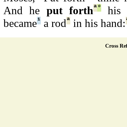
ª
°
And he
put forth
his 
¹
ª
became
a rod
in his hand:
Cross Ref