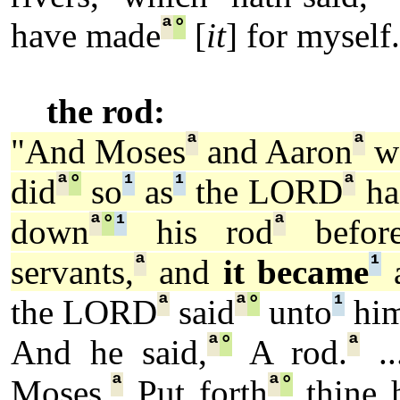
ª
°
have made
[
it
] for myself.
the rod:
ª
ª
"And Moses
and Aaron
we
ª
°
¹
¹
ª
did
so
as
the LORD
ha
ª
°
¹
ª
down
his rod
befor
ª
¹
servants,
and
it became
a
ª
ª
°
¹
the LORD
said
unto
him
ª
°
ª
And he said,
A rod.
..
ª
ª
°
Moses,
Put forth
thine 