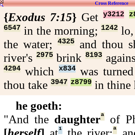
Cross Reference
y3212
z
{
Exodus 7:15
}
Get
6547
1242
in the morning;
lo
4325
the water;
and thou s
2975
8193
river's
brink
agains
4294
x834
which
was turne
3947
z8799
thou take
in thine
he goeth:
ª
"And the
daughter
of Ph
¹
ª
[
herself
]
at
the river;
and