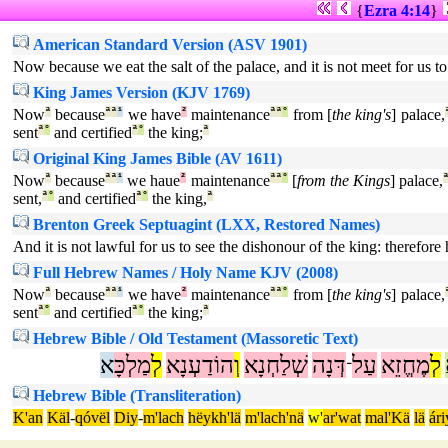
{
Ezra 4:14
}
American Standard Version (ASV 1901)
Now because we eat the salt of the palace, and it is not meet for us to
King James Version (KJV 1769)
Now
ª
because
ª
ª
¹
we have
²
maintenance
ª
ª
°
from [
the king's
] palace,
sent
ª
°
and certified
ª
°
the king;
ª
Original King James Bible (AV 1611)
Now
ª
because
ª
ª
¹
we haue
²
maintenance
ª
ª
°
[
from the Kings
] palace,
sent,
ª
°
and certified
ª
°
the king,
ª
Brenton Greek Septuagint (LXX, Restored Names)
And it is not lawful for us to see the dishonour of the king: therefo
Full Hebrew Names / Holy Name KJV (2008)
Now
ª
because
ª
ª
¹
we have
²
maintenance
ª
ª
°
from [
the king's
] palace,
sent
ª
°
and certified
ª
°
the king;
ª
Hebrew Bible / Old Testament (Massoretic Text)
לְ
מֶחֱזֵא
עַל
דְּנָה
שְׁלַחְנָא
וְ
הוֹדַעְנָא
לְ
מַלְכָּ
א
־
Hebrew Bible (Transliteration)
K'an
Käl
-
qóvël
Diy
-
m'lach
hëykh'lä
m'lach'nä
w'
ar'wat
mal'Kä
lä
ári