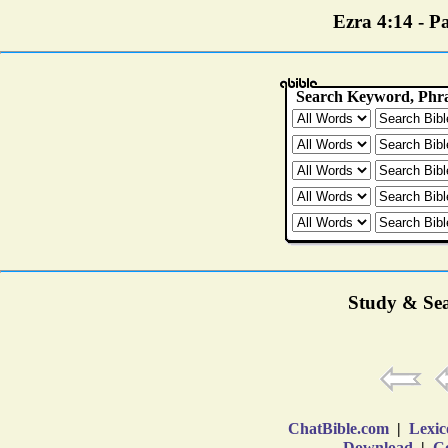
Ezra 4:14 - Pa
Study & Sea
ChatBible.com
|
Lexic
Download
|
Co