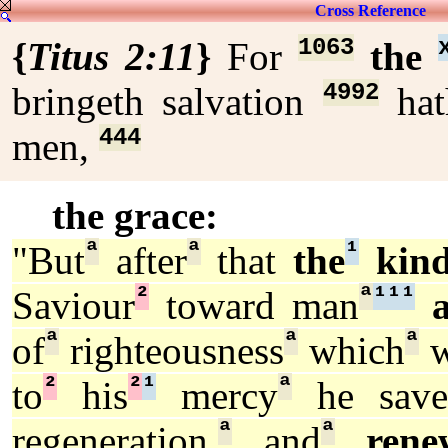
Cross Reference
1063
{
Titus 2:11
}
For
the
4992
bringeth salvation
hat
444
men,
the grace:
ª
ª
¹
"But
after
that
the
kind
²
ª
¹
¹
¹
Saviour
toward man
ª
ª
ª
of
righteousness
which
w
²
²
¹
ª
to
his
mercy
he save
ª
ª
regeneration,
and
rene