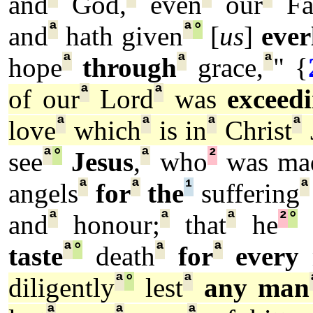
and
God,
even
our
Fat
ª
ª
°
and
hath given
[
us
]
ever
ª
ª
ª
hope
through
grace,
" {
ª
ª
of our
Lord
was
exceed
ª
ª
ª
ª
love
which
is in
Christ
ª
°
ª
²
see
Jesus
,
who
was ma
ª
ª
¹
ª
angels
for
the
suffering
ª
ª
ª
²
°
and
honour;
that
he
ª
°
ª
ª
taste
death
for
every
ª
°
ª
diligently
lest
any man
ª
ª
ª