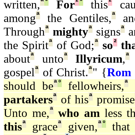
ª
°
²
°
²
written,
For
this
cau
ª
ª
among
the Gentiles,
an
ª
ª
ª
Through
mighty
signs
a
ª
ª
²
the Spirit
of God;
so
th
ª
ª
ª
about
unto
Illyricum
,
ª
ª
gospel
of Christ.
" {
Rom 
ª
°
ª
should be
fellowheirs,
ª
ª
partakers
of his
promise
ª
Unto me,
who am
less th
ª
ª
ª
°
this
grace
given,
tha