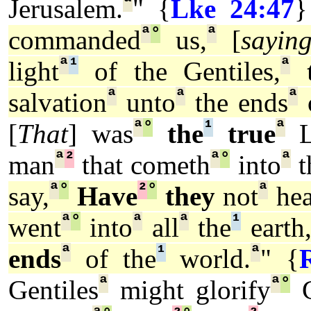
ª
Jerusalem.
" {
Lke 24:47
}
ª
°
ª
commanded
us,
[
sayin
ª
¹
ª
light
of the Gentiles,
ª
ª
ª
salvation
unto
the ends
o
ª
°
¹
ª
[
That
] was
the
true
L
ª
²
ª
°
ª
man
that cometh
into
t
ª
°
²
°
ª
say,
Have
they
not
hea
ª
°
ª
ª
¹
went
into
all
the
earth
ª
¹
ª
ends
of the
world.
" {
ª
ª
°
Gentiles
might glorify
G