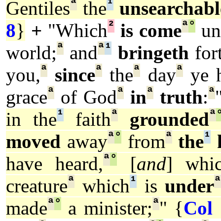
ª
¹
Gentiles
the
unsearchabl
²
ª
°
8
}
+
"Which
is come
un
ª
ª
¹
world;
and
bringeth
fort
ª
ª
ª
ª
you,
since
the
day
ye h
ª
ª
ª
ª
grace
of God
in
truth
:
¹
ª
ª
in the
faith
grounded
ª
°
ª
¹
moved
away
from
the
ª
°
have heard,
[
and
] whi
ª
¹
creature
which
is
under
ª
°
ª
made
a minister;
" {
Col 