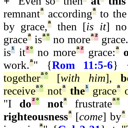
+
"Even so
then
at
this
ª
ª
remnant
according
to th
ª
by grace,
then [
is it
] n
ª
ª
°
ª
²
grace
is
no more
grace
¹
²
°
ª
²
ª
is
it
no more
grace:
ª
work.
" {
Rom 11:5
-
6
}
ª
°
together
[
with him
],
b
ª
°
ª
¹
ª
receive
not
the
grace
o
²
°
ª
ª
°
"I
do
not
frustrate
t
ª
ª
righteousness
[
come
] by
ª