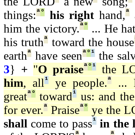
the LORD
a new
song;
ª
°
ª
things:
his right
hand,
ª
°
him the victory.
... He ha
ª
his truth
toward the house
ª
ª
°
¹
earth
have seen
the salv
ª
°
¹
3
}
+
"
O praise
the L
¹
ª
him
, all
ye people.
... 
ª
°
¹
great
toward
us: and the
ª
ª
°
for ever.
Praise
ye the 
¹
shall
come to pass
in the 
ª
ª