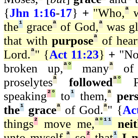
ª
{
Jhn 1:16
-
17
}
+
"Who,
w
¹
ª
ª
the
grace
of God,
was gl
ª
that with
purpose
of hear
ª
Lord.
" {
Act 11:23
}
+
"N
ª
°
ª
broken up,
many
of 
ª
ª
°
proselytes
followed
P
²
°
¹
ª
speaking
to
them,
per
¹
ª
ª
the
grace
of God.
" {
Ac
²
ª
°
¹
¹
things
move me,
nei
ª
²
¹
unto myself,
so
that
I 