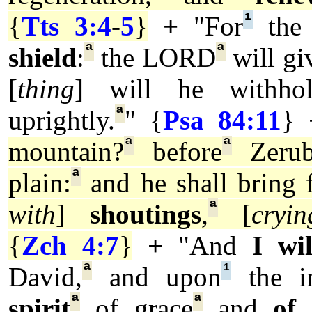
¹
{
Tts 3:4
-
5
}
+
"For
the
ª
ª
shield
:
the LORD
will gi
[
thing
] will he withho
ª
uprightly.
" {
Psa 84:11
}
ª
ª
mountain?
before
Zerub
ª
plain:
and he shall bring 
ª
with
]
shoutings
,
[
cryin
{
Zch 4:7
}
+
"And
I wi
ª
¹
David,
and upon
the in
ª
ª
spirit
of grace
and
of 