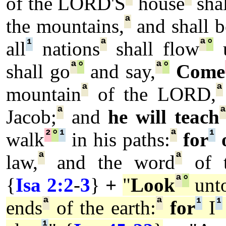
of the LORD'S
house
shal
ª
the mountains,
and shall b
¹
ª
ª
°
all
nations
shall flow
u
ª
°
ª
°
shall go
and say,
Come
ª
ª
mountain
of the LORD,
ª
Jacob;
and
he will teach
²
°
¹
ª
¹
walk
in his paths:
for
ª
ª
law,
and the word
of 
ª
°
{
Isa 2:2
-
3
}
+
"
Look
unt
ª
ª
¹
¹
ends
of the earth:
for
I
¹