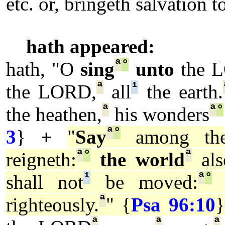
etc. or, bringeth salvation t
hath appeared:
ª
°
hath,
"O
sing
unto
the 
ª
¹
the LORD,
all
the earth.
ª
ª
°
the heathen,
his wonders
ª
°
3
}
+
"
Say
among the
ª
°
ª
reigneth:
the world
als
¹
ª
°
shall not
be moved:
h
ª
righteously.
" {
Psa 96:10
}
ª
ª
ª