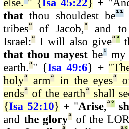
else.
" {
Isa 45:22
}
+
"And
¹
¹
that
thou shouldest be
ª
ª
tribes
of Jacob,
and to 
ª
ª
°
Israel:
I will also give
t
¹
that thou mayest
be
my s
ª
earth.
" {
Isa 49:6
}
+
"Th
ª
ª
ª
holy
arm
in the eyes
o
ª
ª
ends
of the earth
shall se
ª
°
{
Isa 52:10
}
+
"
Arise
,
sh
ª
and
the glory
of the LO