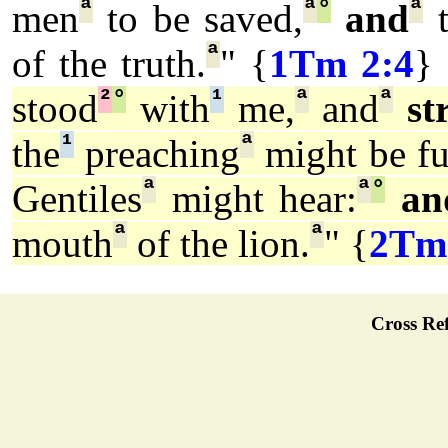
ª
ª
°
ª
men
to be saved,
and
t
ª
of the truth.
" {
1Tm 2:4
}
²
°
¹
ª
ª
stood
with
me,
and
st
¹
ª
the
preaching
might be fu
ª
ª
°
Gentiles
might hear:
an
ª
ª
mouth
of the lion.
" {
2Tm
Cross Ref