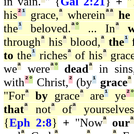
in vain.
" {
Gal 2:21
}
+
"
²
¹
ª
ª
ª
his
grace,
wherein
he
¹
ª
°
ª
the
beloved.
... In
ª
ª
ª
¹
through
his
blood,
the
f
¹
ª
ª
to
the
riches
of his
grace
ª
ª
°
ª
we
were
dead
in sins
²
°
²
¹
ª
with
Christ,
(by
grace
ª
ª
¹
²
"For
by
grace
are
ye
ª
ª
ª
that
not
of
yourselves
ª
ª
{
Eph 2:8
}
+
"Now
our
ª
ª
ª
ª