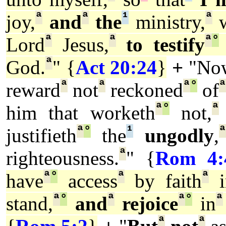
ª
ª
¹
ª
joy,
and
the
ministry,
w
ª
ª
ª
°
Lord
Jesus,
to testify
ª
God.
" {
Act 20:24
}
+
"No
ª
ª
ª
°
ª
reward
not
reckoned
of
ª
°
ª
him that worketh
not,
ª
°
¹
ª
justifieth
the
ungodly
,
ª
righteousness.
" {
Rom 4:
ª
°
ª
ª
have
access
by faith
i
ª
°
ª
ª
°
ª
stand,
and
rejoice
in
ª
ª