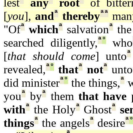
lest
any
root
of bitter
ª
ª
ª
[
you
],
and
thereby
man
ª
ª
ª
"Of
which
salvation
the
ª
°
searched diligently,
who
ª
[
that should come
] unto
ª
°
ª
ª
revealed,
that
not
unto
ª
°
ª
did minister
the things,
w
ª
ª
you
by
them
that have
p
ª
ª
ª
with
the Holy
Ghost
se
ª
ª
ª
things
the angels
desire