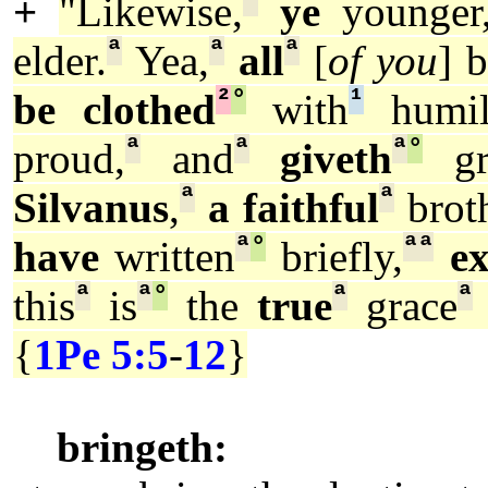
ª
+
"Likewise,
ye
younger
ª
ª
ª
elder.
Yea,
all
[
of you
] 
²
°
¹
be clothed
with
humili
ª
ª
ª
°
proud,
and
giveth
gr
ª
ª
Silvanus
,
a faithful
brot
ª
°
ª
ª
have
written
briefly,
e
ª
ª
°
ª
ª
this
is
the
true
grace
{
1Pe 5:5
-
12
}
bringeth: