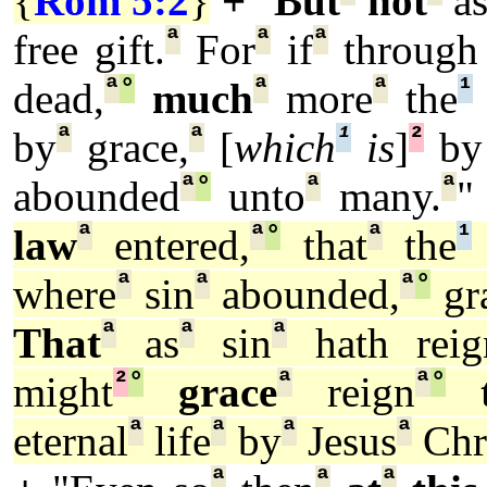
{
Rom 5:2
}
+
"
But
not
a
ª
ª
ª
free gift.
For
if
through 
ª
°
ª
ª
¹
dead,
much
more
the
ª
ª
¹
²
by
grace,
[
which
is
]
by
ª
°
ª
ª
abounded
unto
many.
"
ª
ª
°
ª
¹
law
entered,
that
the
ª
ª
ª
°
where
sin
abounded,
gr
ª
ª
ª
That
as
sin
hath reig
²
°
ª
ª
°
might
grace
reign
ª
ª
ª
ª
eternal
life
by
Jesus
Chr
ª
ª
ª