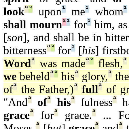
ª
°
¹
¹
¹
look
upon
me
whom
²
¹
¹
shall mourn
for
him, as
[
son
], and shall be in bitte
ª
°
¹
bitterness
for
[
his
] firstb
ª
ª
°
ª
Word
was made
flesh,
ª
°
ª
ª
we
beheld
his
glory,
the
ª
ª
ª
of
the Father,)
full
of gr
ª
ª
ª
ª
"And
of
his
fulness
h
ª
ª
ª
grace
for
grace.
... Fo
ª
ª
ª
Moses,
[
but
]
grace
and
t