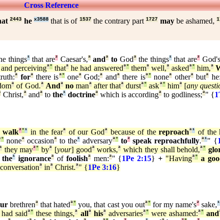
Cross Reference
hat
2443
he
x3588
that is of
1537
the contrary part
1727
may
be ashamed,
1
he things
¹
that are
²
Caesar's,
ª
and
ª
to
God
ª
the things
¹
that are
²
God's
and perceiving
ª
°
that
ª
he had answered
ª
°
them
ª
well,
ª
asked
ª
°
him,
ª
ruth:
ª
for
ª
there is
ª
°
one
ª
God;
ª
and
ª
there is
ª
°
none
ª
other
ª
but
ª
he
dom
ª
of God.
ª
And
ª
no
man
ª
after that
ª
durst
ª
°
ask
ª
°
him
ª
[
any questi
ª
Christ,
ª
and
ª
to
the
¹
doctrine
ª
which is according
ª
to godliness;
ª
" {
1
o
walk
²
°
¹
in the fear
ª
of our God
ª
because of the
reproach
ª
¹
of the 
ª
°
none
ª
occasion
ª
to the
¹
adversary
ª
°
to
²
speak reproachfully
.
ª
¹
" {
ª
they may
²
°
by
ª
[
your
] good
ª
works,
ª
which they shall behold,
ª
°
glo
the
¹
ignorance
ª
of
foolish
ª
men:
ª
" {
1Pe 2:15
}
+
"Having
ª
°
a go
conversation
ª
in
ª
Christ.
ª
" {
1Pe 3:16
}
ur
brethren
ª
that hated
ª
°
you, that cast you out
ª
°
for my name's
²
sake,
had said
ª
°
these things,
ª
all
ª
his
ª
adversaries
ª
°
were ashamed:
ª
°
and