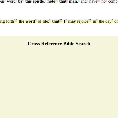
ur
ª
word
ª
by
ª
this epistle,
ª
note
ª
°
that
²
man
,
¹
and
ª
have
²
°
no
²
comp
ing
forth
ª
°
the word
ª
of life;
ª
that
²
¹
I
ª
may
rejoice
ª
¹
in
ª
the day
ª
of
Cross Reference Bible Search