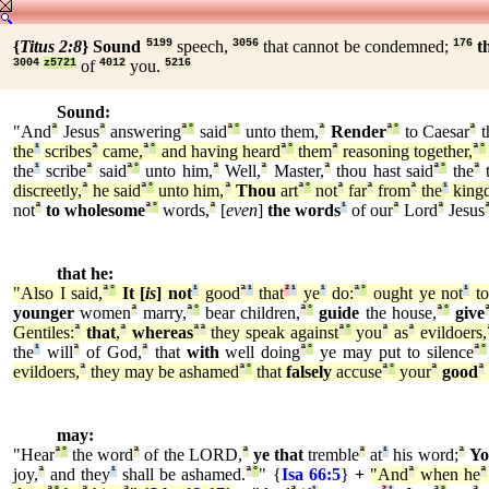
{
Titus 2:8
}
Sound
5199
speech,
3056
that cannot be condemned;
176
t
3004
z5721
of
4012
you.
5216
Sound:
"And
ª
Jesus
ª
answering
ª
°
said
ª
°
unto them,
ª
Render
ª
°
to Caesar
ª
t
the
¹
scribes
ª
came,
ª
°
and having heard
ª
°
them
ª
reasoning together,
ª
°
the
¹
scribe
ª
said
ª
°
unto him,
ª
Well,
ª
Master,
ª
thou hast said
ª
°
the
ª
t
discreetly,
ª
he said
ª
°
unto him,
ª
Thou
art
ª
°
not
ª
far
ª
from
ª
the
¹
king
not
ª
to wholesome
ª
°
words,
ª
[
even
]
the words
¹
of our
ª
Lord
ª
Jesus
that he:
"Also I said,
ª
°
It [
is
] not
¹
good
ª
¹
that
²
¹
ye
¹
do:
ª
°
ought ye not
¹
t
younger
women
ª
marry,
ª
°
bear children,
ª
°
guide
the house,
ª
°
give
Gentiles:
ª
that
,
ª
whereas
ª
ª
they speak against
ª
°
you
ª
as
ª
evildoers,
the
¹
will
ª
of God,
ª
that
with
well doing
ª
°
ye may put to silence
ª
°
evildoers,
ª
they may be ashamed
ª
°
that
falsely
accuse
ª
°
your
ª
good
ª
may:
"Hear
ª
°
the word
ª
of the LORD,
ª
ye that
tremble
ª
at
¹
his word;
ª
Yo
joy,
ª
and they
¹
shall be ashamed.
ª
°
" {
Isa 66:5
}
+
"And
ª
when he
ª