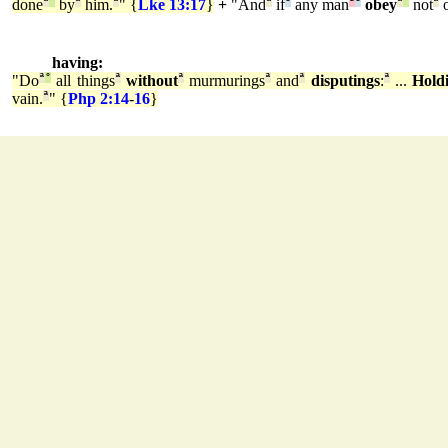
done
ª
°
by
ª
him.
ª
" {
Lke 13:17
}
+
"And
ª
if
¹
any man
²
¹
obey
ª
°
not
ª
o
having:
"Do
ª
°
all things
ª
without
ª
murmurings
ª
and
ª
disputings
:
ª
...
Hold
vain.
ª
" {
Php 2:14
-
16
}