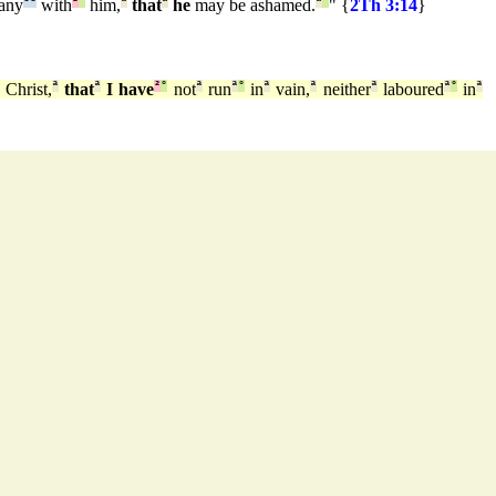
any
¹
¹
with
²
°
him,
ª
that
ª
he
may be ashamed.
ª
°
" {
2Th 3:14
}
 Christ,
ª
that
ª
I have
²
°
not
ª
run
ª
°
in
ª
vain,
ª
neither
ª
laboured
ª
°
in
ª