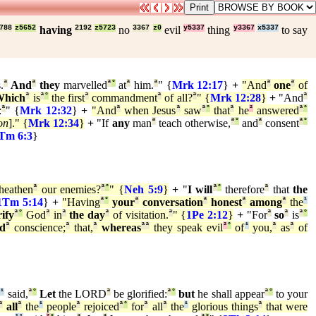
788
z5652
having
2192
z5723
no
3367
z0
evil
y5337
thing
y3367
x5337
to say
.
ª
And
ª
they
marvelled
ª
°
at
ª
him.
ª
" {
Mrk 12:17
}
+
"And
ª
one
ª
of
Which
ª
is
ª
°
the first
ª
commandment
ª
of all?
ª
" {
Mrk 12:28
}
+
"And
ª
:
ª
" {
Mrk 12:32
}
+
"And
ª
when Jesus
ª
saw
ª
°
that
ª
he
²
answered
ª
°
on
]." {
Mrk 12:34
}
+
"If
any
man
ª
teach otherwise,
ª
°
and
ª
consent
ª
°
Tm 6:3
}
heathen
ª
our enemies?
ª
°
" {
Neh 5:9
}
+
"
I will
ª
°
therefore
ª
that
the
1Tm 5:14
}
+
"Having
ª
°
your
ª
conversation
ª
honest
ª
among
ª
the
¹
rify
ª
°
God
ª
in
ª
the day
ª
of visitation.
ª
" {
1Pe 2:12
}
+
"For
ª
so
ª
is
ª
°
od
ª
conscience;
ª
that,
ª
whereas
ª
ª
they speak evil
²
°
of
¹
you,
ª
as
ª
of
¹
¹
said,
ª
°
Let
the LORD
ª
be glorified:
ª
°
but
he shall appear
ª
°
to your
ª
all
ª
the
¹
people
ª
rejoiced
ª
°
for
ª
all
ª
the
¹
glorious things
ª
that were