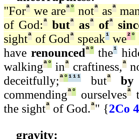
ª
ª
°
ª
ª
"For
we are
not
as
man
ª
ª
ª
ª
of God:
but
as
of
sinc
ª
ª
¹
²
°
sight
of God
speak
we
ª
°
¹
have
renounced
the
hid
ª
°
ª
ª
walking
in
craftiness,
n
ª
°
¹
¹
¹
ª
deceitfully;
but
by
ª
°
ª
commending
ourselves
t
ª
ª
the sight
of God.
" {
2Co 4
gravity: