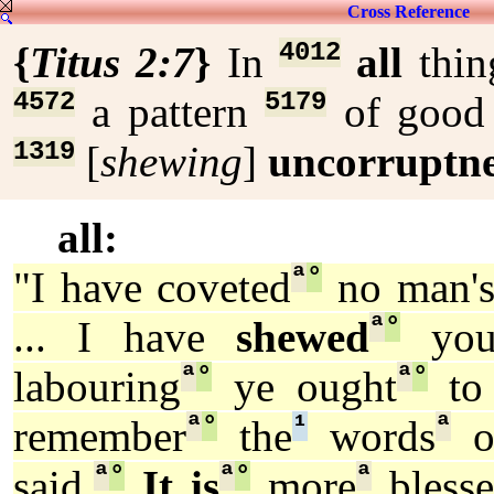
Cross Reference
4012
{
Titus 2:7
}
In
all
thi
4572
5179
a pattern
of goo
1319
[
shewing
]
uncorruptne
all:
ª
°
"I have coveted
no man'
ª
°
... I have
shewed
yo
ª
°
ª
°
labouring
ye ought
to 
ª
°
¹
ª
remember
the
words
o
ª
°
ª
°
ª
said,
It is
more
bless