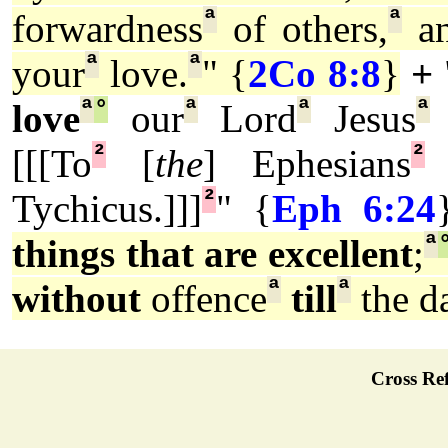
ª
ª
forwardness
of others,
a
ª
ª
your
love.
" {
2Co 8:8
}
+
ª
°
ª
ª
ª
love
our
Lord
Jesus
²
²
[[[To
[
the
] Ephesians
w
²
Tychicus.]]]
" {
Eph 6:24
ª
things that are excellent
;
ª
ª
without
offence
till
the d
Cross Ref