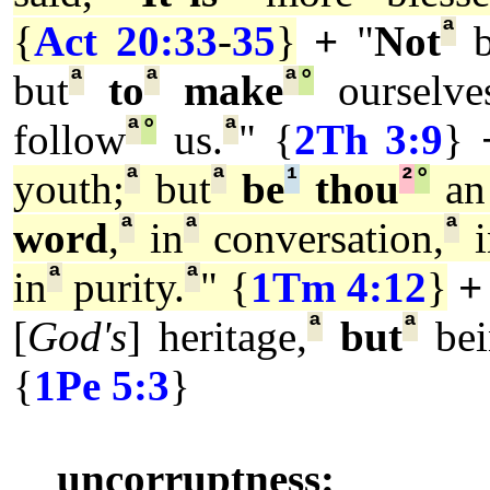
ª
{
Act 20:33
-
35
}
+
"
Not
b
ª
ª
ª
°
but
to
make
ourselve
ª
°
ª
follow
us.
" {
2Th 3:9
}
ª
ª
¹
²
°
youth;
but
be
thou
an
ª
ª
ª
word
,
in
conversation,
i
ª
ª
in
purity.
" {
1Tm 4:12
}
+
ª
ª
[
God's
] heritage,
but
bei
{
1Pe 5:3
}
uncorruptness: