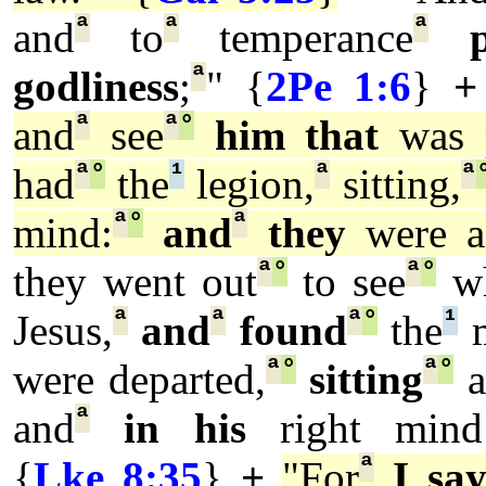
ª
ª
ª
and
to
temperance
ª
godliness
;
" {
2Pe 1:6
}
+
ª
ª
°
and
see
him that
was p
ª
°
¹
ª
ª
had
the
legion,
sitting,
ª
°
ª
mind:
and
they
were af
ª
°
ª
°
they went out
to see
wh
ª
ª
ª
°
¹
Jesus,
and
found
the
m
ª
°
ª
°
were departed,
sitting
a
ª
and
in his
right mind
ª
{
Lke 8:35
}
+
"For
I sa