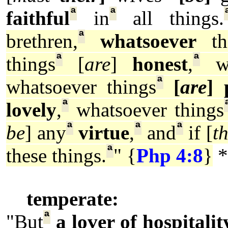
ª
ª
faithful
in
all things.
ª
brethren,
whatsoever
th
ª
ª
things
[
are
]
honest
,
wh
ª
whatsoever things
[
are
] 
ª
lovely
,
whatsoever things
ª
ª
ª
be
] any
virtue
,
and
if [
t
ª
these things.
" {
Php 4:8
}
*
temperate:
ª
"But
a lover of hospitalit