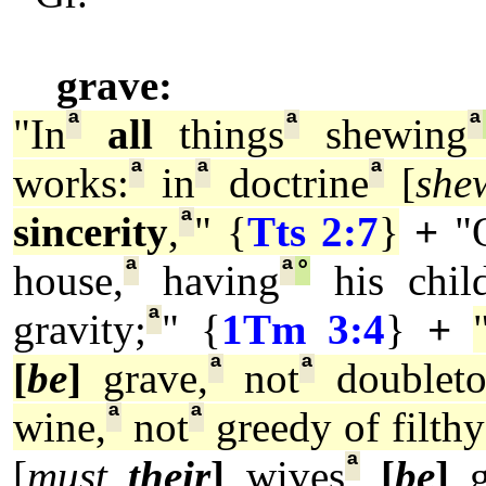
grave:
ª
ª
ª
"In
all
things
shewing
ª
ª
ª
works:
in
doctrine
[
she
ª
sincerity
,
" {
Tts 2:7
}
+
"
ª
ª
°
house,
having
his chil
ª
gravity;
" {
1Tm 3:4
}
+
ª
ª
[
be
]
grave,
not
doubleto
ª
ª
wine,
not
greedy of filthy
ª
[
must
their
]
wives
[
be
]
g