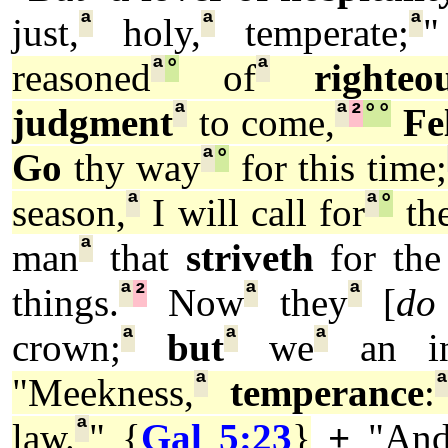
ª
ª
ª
just,
holy,
temperate;
"
ª
°
ª
reasoned
of
righteo
ª
ª
²
°
°
judgment
to come,
Fe
ª
°
Go
thy way
for this time;
ª
ª
°
season,
I will call for
the
ª
man
that
striveth
for the
ª
²
ª
ª
things.
Now
they
[
do 
ª
ª
ª
crown;
but
we
an inc
ª
"Meekness,
temperance
:
ª
law.
" {
Gal 5:23
}
+
"An