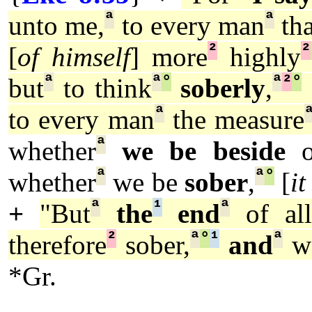
ª
ª
unto me,
to every man
tha
²
²
[
of himself
] more
highly
ª
ª
°
ª
²
°
but
to think
soberly
,
ª
to every man
the measure
ª
whether
we be beside
ou
ª
ª
°
whether
we be
sober
,
[
it
ª
¹
ª
+
"But
the
end
of all
²
ª
°
¹
ª
therefore
sober,
and
w
*Gr.