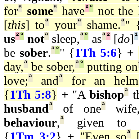
ª
ª
²
°
for
some
have
not the
ª
ª
ª
[
this
] to
your
shame.
" 
²
°
ª
ª
°
ª
²
¹
us
not
sleep,
as
[
do
]
ª
°
be
sober
.
" {
1Th 5:6
}
+
ª
ª
°
day,
be sober,
putting on
ª
ª
love;
and
for an helme
ª
{
1Th 5:8
}
+
"A
bishop
t
ª
ª
husband
of one
wife
ª
behaviour
,
given to hos
ª
{
1Tm 3:2
}
+
"Even so