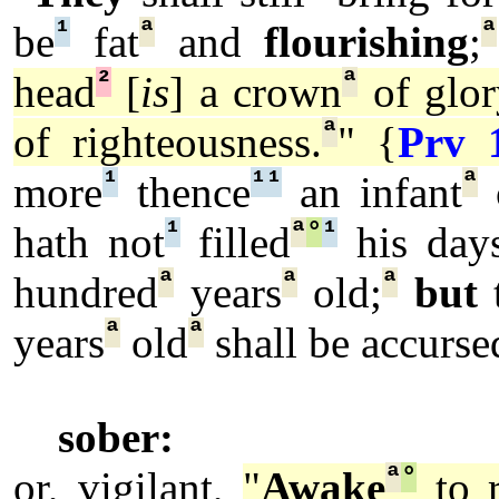
¹
ª
ª
be
fat
and
flourishing
;
²
ª
head
[
is
] a crown
of glor
ª
of righteousness.
" {
Prv 
¹
¹
¹
ª
more
thence
an infant
o
¹
ª
°
¹
hath not
filled
his days
ª
ª
ª
hundred
years
old;
but
t
ª
ª
years
old
shall be accurse
sober:
ª
°
or, vigilant,
"
Awake
to r