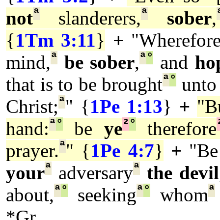
ª
ª
not
slanderers,
sober
,
{
1Tm 3:11
}
+
"Wherefor
ª
ª
°
mind,
be sober
,
and
ho
ª
°
that is to be brought
unto
ª
Christ;
" {
1Pe 1:13
}
+
"B
ª
°
²
°
hand:
be
ye
therefore
ª
prayer.
" {
1Pe 4:7
}
+
"B
ª
ª
your
adversary
the devil
ª
°
ª
°
ª
about,
seeking
whom
*Gr.