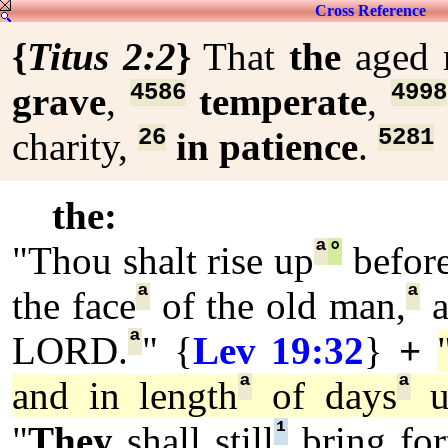
Cross Reference
{
Titus 2:2
}
That
the
aged
4586
4998
grave
,
temperate
,
26
5281
charity,
in patience
.
the:
ª
°
"Thou shalt rise up
befor
ª
ª
the face
of the old man,
a
ª
LORD.
" {
Lev 19:32
}
+
ª
ª
and in length
of days
un
¹
"
They
shall still
bring fort