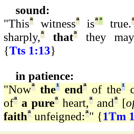
sound:
ª
ª
ª
°
"This
witness
is
true.
ª
ª
sharply,
that
they may
{
Tts 1:13
}
in patience:
ª
¹
ª
¹
"Now
the
end
of the
c
ª
ª
ª
ª
of
a pure
heart,
and
[
o
ª
ª
faith
unfeigned:
" {
1Tm 1