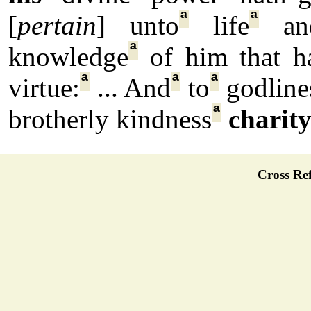
ª
ª
[
pertain
] unto
life
an
ª
knowledge
of him that 
ª
ª
ª
virtue:
... And
to
godline
ª
brotherly kindness
charit
Cross Ref