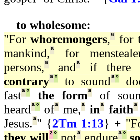
to wholesome:
ª
"For
whoremongers
,
for 
ª
mankind,
for menstealer
ª
ª
persons,
and
if there 
ª
°
ª
°
contrary
to sound
doc
ª
°
ª
fast
the form
of sou
ª
°
ª
ª
ª
ª
heard
of
me,
in
faith
ª
Jesus.
" {
2Tm 1:13
}
+
"F
²
°
ª
ª
°
they will
not
endure
s