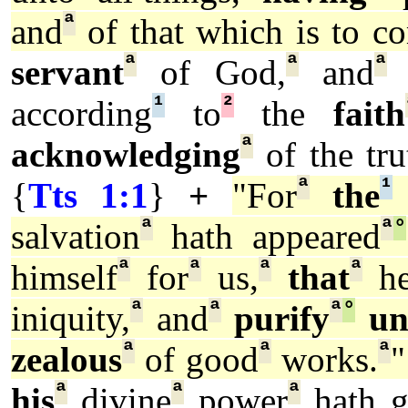
ª
and
of that which is to c
ª
ª
ª
servant
of God,
and
a
¹
²
according
to
the
faith
ª
acknowledging
of the tru
ª
¹
{
Tts 1:1
}
+
"For
the
ª
ª
°
salvation
hath appeared
ª
ª
ª
ª
himself
for
us,
that
he
ª
ª
ª
°
iniquity,
and
purify
un
ª
ª
ª
zealous
of good
works.
"
ª
ª
ª
his
divine
power
hath g