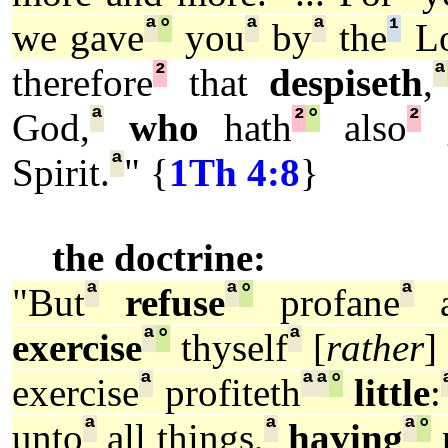
ª
°
ª
ª
¹
we gave
you
by
the
Lo
²
ª
therefore
that
despiseth
,
ª
²
°
²
God,
who
hath
also
g
ª
Spirit.
" {
1Th 4:8
}
the doctrine:
ª
ª
°
ª
"But
refuse
profane
a
ª
°
ª
exercise
thyself
[
rather
]
ª
ª
ª
°
exercise
profiteth
little
:
ª
ª
ª
°
unto
all things,
having