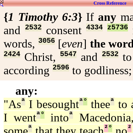
Cross Reference
{
1 Timothy 6:3
}
If
any
m
2532
4334
z5736
and
consent
3056
words,
[
even
]
the wor
2424
5547
2532
Christ,
and
t
2596
according
to godliness
any:
ª
ª
°
ª
"As
I besought
thee
to a
ª
°
ª
I went
into
Macedonia
ª
²
°
²
some
that they teach
no