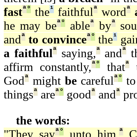
ª
°
¹
ª
ª
fast
the
faithful
word
ª
°
ª
ª
he may be
able
by
sou
ª
ª
°
¹
and
to convince
the
gai
ª
ª
ª
a faithful
saying,
and
th
ª
°
ª
affirm constantly,
that
ª
ª
°
God
might
be
careful
to
ª
ª
°
ª
ª
things
are
good
and
pro
the words:
ª
°
ª
"They say
unto him,
Ca