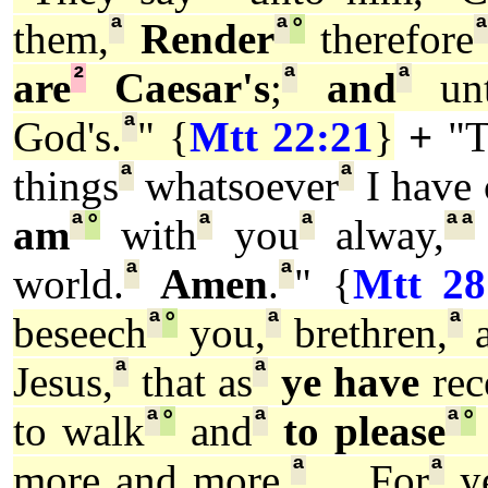
ª
ª
°
them,
Render
therefore
²
ª
ª
are
Caesar's
;
and
un
ª
God's.
" {
Mtt 22:21
}
+
"T
ª
ª
things
whatsoever
I have
ª
°
ª
ª
ª
ª
am
with
you
alway,
ª
ª
world.
Amen
.
" {
Mtt 28
ª
°
ª
ª
beseech
you,
brethren,
a
ª
ª
Jesus,
that as
ye have
rec
ª
°
ª
ª
°
to walk
and
to please
ª
ª
more and more.
... For
y