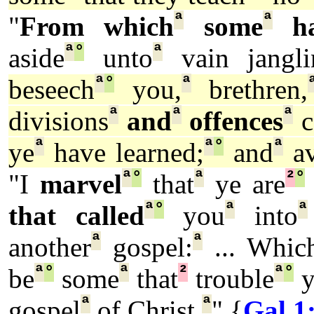
ª
ª
"
From which
some
ha
ª
°
ª
aside
unto
vain jangli
ª
°
ª
beseech
you,
brethren,
ª
ª
ª
divisions
and
offences
c
ª
ª
°
ª
ye
have learned;
and
av
ª
°
ª
²
°
"I
marvel
that
ye are
ª
°
ª
ª
that called
you
into
ª
ª
another
gospel:
... Whic
ª
°
ª
²
ª
°
be
some
that
trouble
y
ª
ª
gospel
of Christ.
" {
Gal 1