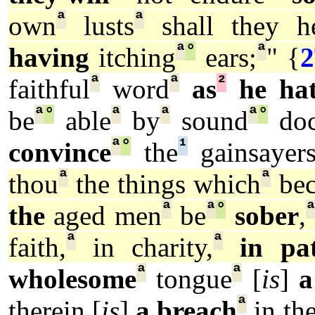
ª
ª
own
lusts
shall they h
ª
°
ª
having
itching
ears;
" {
2
ª
ª
²
faithful
word
as
he hat
ª
°
ª
ª
ª
°
be
able
by
sound
doc
ª
°
¹
convince
the
gainsayers
ª
ª
thou
the things which
be
ª
ª
°
the
aged men
be
sober
,
ª
ª
faith,
in charity,
in pa
ª
ª
wholesome
tongue
[
is
]
a
ª
therein [
is
]
a breach
in the