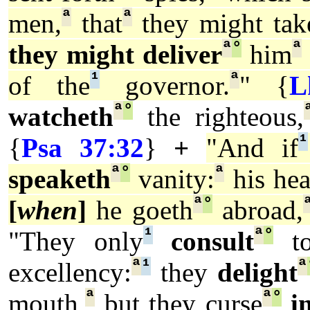
ª
ª
men,
that
they might tak
ª
°
ª
they might deliver
him
¹
ª
of the
governor.
" {
L
ª
°
watcheth
the righteous,
¹
{
Psa 37:32
}
+
"And if
ª
°
ª
speaketh
vanity:
his hea
ª
°
[
when
]
he goeth
abroad,
¹
ª
°
"They only
consult
to
ª
¹
ª
excellency:
they
delight
ª
ª
°
mouth,
but they curse
i