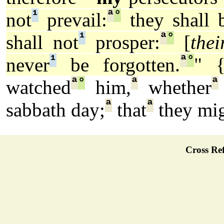
¹
ª
°
not
prevail:
they shall b
¹
ª
°
shall not
prosper:
[
thei
¹
ª
°
never
be forgotten.
" 
ª
°
ª
ª
watched
him,
whether
ª
ª
sabbath day;
that
they mig
Cross Ref