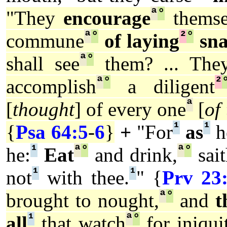
ª
°
"They
encourage
themse
ª
°
²
°
commune
of laying
sna
ª
°
shall see
them? ... Th
ª
°
²
accomplish
a diligent
ª
[
thought
] of every one
[
of
¹
¹
{
Psa 64:5
-
6
}
+
"For
as
h
¹
ª
°
ª
°
he:
Eat
and drink,
sait
¹
¹
not
with thee.
" {
Prv 23
ª
°
brought to nought,
and
t
¹
ª
°
all
that watch
for iniqui