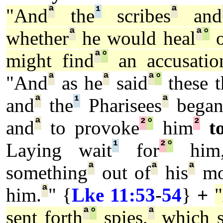
ª
¹
ª
"And
the
scribes
and
ª
ª
°
whether
he would heal
o
ª
°
might find
an accusatio
ª
ª
ª
°
"And
as he
said
these t
ª
¹
ª
and
the
Pharisees
bega
ª
²
°
²
and
to provoke
him
t
¹
²
°
Laying wait
for
him
ª
ª
ª
something
out of
his
mo
ª
him.
" {
Lke 11:53
-
54
}
+
ª
°
ª
sent forth
spies,
which 