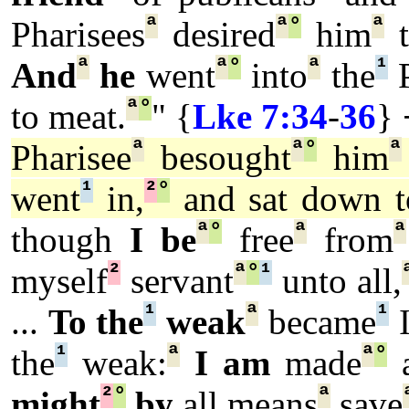
ª
ª
°
ª
Pharisees
desired
him
t
ª
ª
°
ª
¹
And
he
went
into
the
P
ª
°
to meat.
" {
Lke 7:34
-
36
}
ª
ª
°
ª
Pharisee
besought
him
¹
²
°
went
in,
and sat down t
ª
°
ª
ª
though
I be
free
from
²
ª
°
¹
myself
servant
unto all,
¹
ª
¹
...
To the
weak
became
¹
ª
ª
°
the
weak:
I am
made
a
²
°
ª
might
by
all means
save