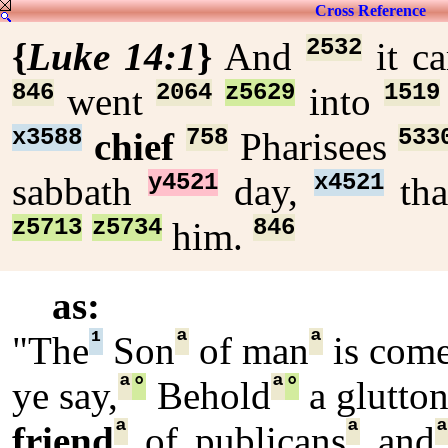
Cross Reference
2532
{
Luke 14:1
}
And
it c
846
2064
z5629
1519
went
into
x3588
758
533
chief
Pharisees
y4521
x4521
sabbath
day,
th
z5713
z5734
846
him.
as:
¹
ª
ª
"The
Son
of man
is com
ª
°
ª
°
ye say,
Behold
a glutto
ª
ª
friend
of publicans
and