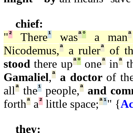
chief:
²
¹
ª
°
ª
"
There
was
a man
ª
ª
Nicodemus,
a ruler
of th
ª
°
ª
ª
stood
there up
one
in
t
ª
Gamaliel
,
a doctor
of the
ª
¹
ª
all
the
people,
and com
ª
²
ª
¹
forth
a
little space;
" {
Ac
they: