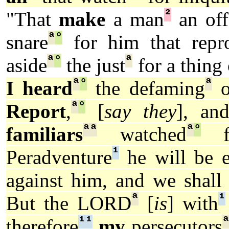
²
"That
make
a man
an off
ª
°
snare
for him that repr
ª
°
ª
aside
the just
for a thing
ª
°
ª
I heard
the defaming
o
ª
°
Report
,
[
say they
], an
ª
ª
ª
°
familiars
watched
fo
¹
Peradventure
he will be e
against him, and we shall 
ª
¹
But the LORD
[
is
] with
¹
¹
therefore
my
persecutors