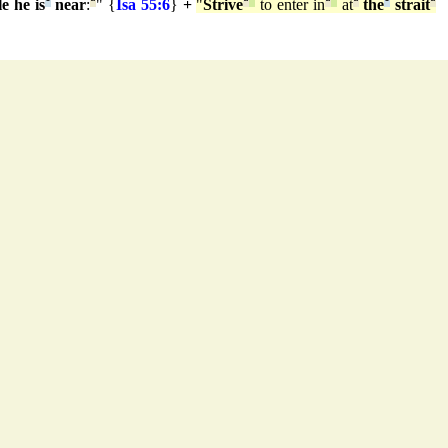
e he is
¹
near
:
ª
" {
Isa 55:6
}
+
"
Strive
ª
°
to enter in
ª
°
at
ª
the
¹
strait
ª