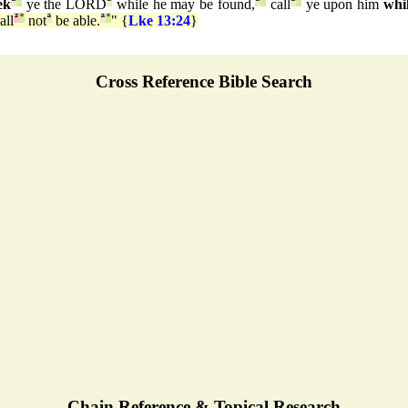
ek
ª
°
ye the LORD
ª
while he may be found,
ª
°
call
ª
°
ye upon him
whil
all
²
°
not
ª
be able.
ª
°
" {
Lke 13:24
}
Cross Reference Bible Search
Chain Reference & Topical Research