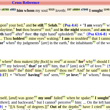
Cross Reference
5
z8765
x853
him whom
my soul
5315
loveth:
157
z8804
x7945
I sought
1245
pon
¹
your bed,
ª
and
be still
.
ª
°
Selah
.
ª
" {
Psa 4:4
}
+
"
I am
weary
ª
°
wi
 daytime,
ª
but
thou hearest
ª
°
not;
¹
and
in the night
season,
ª
and
am n
eth
hard
ª
°
after
ª
thee:
thy
right hand
ª
upholdeth
ª
°
me." {
Psa 63:6
-
8
}
... Thou
holdest
ª
°
mine eyes
ª
waking:
ª
I am
so troubled
ª
°
that I canno
for
¹
when
¹
thy judgments
ª
[
are
] in the earth,
ª
the inhabitants
ª
°
of the w
°
where
ª
thou makest [
thy flock
] to rest
ª
°
at noon:
ª
for
²
why
¹
¹
should I
d
ª
°
¹
my beloved,
ª
that
¹
ye
tell
ª
°
him, that I
¹
[
am
] sick
ª
°
¹
of love.
ª
" {
unto him
²
¹
the
¹
third
²
time,
¹
Lovest
ª
°
thou me?
ª
And
ª
he said
ª
°
unto 
1:17
}
+
"Whom
ª
having
²
°
not
ª
seen,
ª
°
°
°
ye love
;
ª
°
in
ª
whom,
ª
thou
self, [
and
] was gone:
ª
°
my soul
ª
failed
ª
°
when he spake:
ª
°
I sought
[
there
]; and backward,
ª
but I cannot
¹
perceive
ª
°
him: ... On the left ha
9
}
+
"[[A Song
ª
of degrees.]]
ª
Out of
the depths
ª
¹
have I cried
ª
°
un