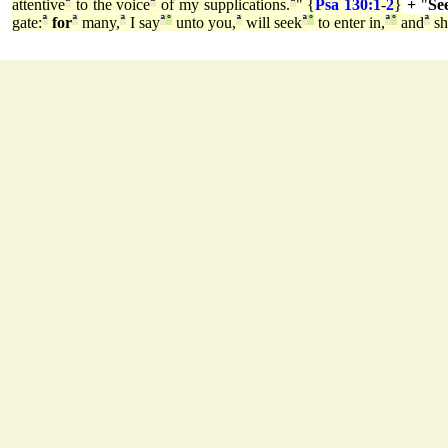
attentive
ª
to the voice
ª
of my supplications.
ª
" {
Psa 130:1
-
2
}
+
"
Se
gate:
ª
for
ª
many,
ª
I say
ª
°
unto you,
ª
will seek
ª
°
to enter in,
ª
°
and
ª
sh