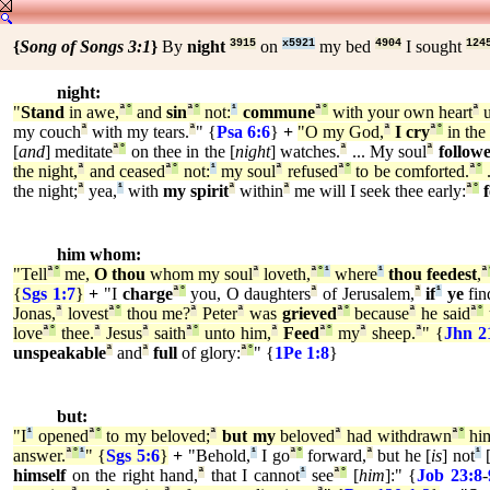
{
Song of Songs 3:1
}
By
night
3915
on
x5921
my bed
4904
I sought
124
night:
"
Stand
in awe,
ª
°
and
sin
ª
°
not:
¹
commune
ª
°
with your own heart
ª
u
my couch
ª
with my tears.
ª
" {
Psa 6:6
}
+
"O my God,
ª
I cry
ª
°
in the
[
and
] meditate
ª
°
on thee in the [
night
] watches.
ª
... My soul
ª
follow
the night,
ª
and ceased
ª
°
not:
¹
my soul
ª
refused
ª
°
to be comforted.
ª
°
the night;
ª
yea,
¹
with
my spirit
ª
within
ª
me will I seek thee early:
ª
°
him whom:
"Tell
ª
°
me,
O thou
whom my soul
ª
loveth,
ª
°
¹
where
¹
thou feedest
,
ª
{
Sgs 1:7
}
+
"I
charge
ª
°
you, O daughters
ª
of Jerusalem,
ª
if
¹
ye
fin
Jonas,
ª
lovest
ª
°
thou me?
ª
Peter
ª
was
grieved
ª
°
because
ª
he said
ª
°
love
ª
°
thee.
ª
Jesus
ª
saith
ª
°
unto him,
ª
Feed
ª
°
my
ª
sheep.
ª
" {
Jhn 2
unspeakable
ª
and
ª
full
of glory:
ª
°
" {
1Pe 1:8
}
but:
"I
¹
opened
ª
°
to my beloved;
ª
but my
beloved
ª
had withdrawn
ª
°
him
answer.
ª
°
¹
" {
Sgs 5:6
}
+
"Behold,
¹
I go
ª
°
forward,
ª
but he [
is
] not
¹
himself
on the right hand,
ª
that I cannot
¹
see
ª
°
[
him
]:" {
Job 23:8
-