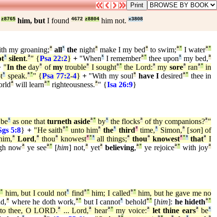
z8765
him, but
I found
4672
z8804
him not.
x3808
th my groaning;
ª
all
¹
the
night
ª
make I my bed
ª
to swim;
ª
°
I water
ª
°
ot
¹
silent
.
ª
" {
Psa 22:2
}
+
"When
¹
I remember
ª
°
thee upon
¹
my bed,
ª
+
"
In the
day
ª
of
my
trouble
ª
I sought
ª
°
the Lord:
ª
my
sore
ª
ran
ª
°
in
t
¹
speak.
ª
°
" {
Psa 77:2
-
4
}
+
"With my soul
ª
have I
desired
ª
°
thee in
orld
ª
will learn
ª
°
righteousness.
ª
" {
Isa 26:9
}
 be
¹
as one that
turneth aside
ª
°
by
¹
the flocks
ª
of thy companions?
ª
"
Sgs 5:8
}
+
"He saith
ª
°
unto him
ª
the
¹
third
²
time,
¹
Simon,
ª
[
son
] of
him,
ª
Lord
,
ª
thou
ª
knowest
²
°
¹
all things;
ª
thou
ª
knowest
²
°
¹
that
ª
I
gh now
ª
ye see
ª
°
[
him
] not,
ª
yet
ª
believing
,
ª
°
ye rejoice
ª
°
with joy
ª
ª
°
him, but I could not
¹
find
ª
°
him; I called
ª
°
him, but he gave me no
nd,
ª
where he doth work,
ª
°
but I cannot
¹
behold
ª
°
[
him
]:
he hideth
ª
°
to thee, O LORD.
ª
... Lord,
ª
hear
ª
°
my voice:
ª
let thine ears
ª
be
¹