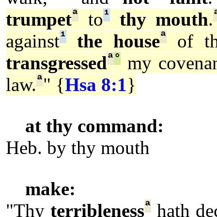
ª
¹
trumpet
to
thy mouth
.
¹
ª
against
the house
of t
ª
°
transgressed
my covenan
ª
law.
" {
Hsa 8:1
}
at thy command:
Heb. by thy mouth
make:
ª
"Thy
terribleness
hath de