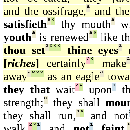
ª
and the ossifrage,
and the
ª
°
ª
satisfieth
thy mouth
wi
ª
ª
°
youth
is renewed
like th
ª
°
°
°
ª
thou
set
thine eyes
u
²
°
[
riches
]
certainly
make
ª
°
°
°
ª
away
as an eagle
towa
²
°
¹
they that
wait
upon
t
ª
strength;
they shall
mou
ª
°
they shall run,
and not
²
°
¹
¹
walk,
and
not
faint
.