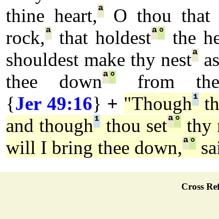
ª
thine heart,
O thou tha
ª
ª
°
rock,
that holdest
the he
ª
shouldest make thy nest
as
ª
°
thee down
from then
¹
{
Jer 49:16
}
+
"Though
t
¹
ª
°
and though
thou set
thy 
ª
°
will I bring thee down,
sa
Cross Ref