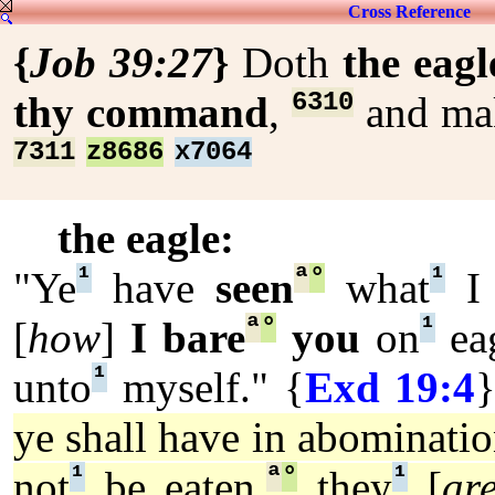
Cross Reference
{
Job 39:27
}
Doth
the eagl
6310
thy command
,
and m
7311
z8686
x7064
the eagle:
¹
ª
°
¹
"Ye
have
seen
what
I 
ª
°
¹
[
how
]
I bare
you
on
eag
¹
unto
myself." {
Exd 19:4
ye shall have in abominati
¹
ª
°
¹
not
be eaten,
they
[
ar