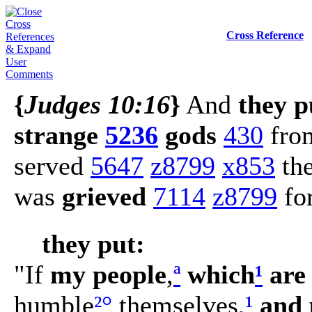
Cross Reference
{
Judges 10:16
}
And
they p
strange
5236
gods
430
fro
served
5647
z8799
x853
th
was
grieved
7114
z8799
fo
they put:
"If
my people
,
ª
which
¹
are 
humble
²
°
themselves,
¹
and 