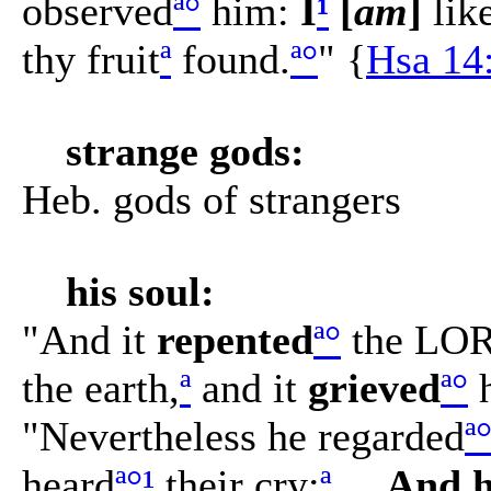
observed
ª
°
him:
I
¹
[
am
]
lik
thy fruit
ª
found.
ª
°
" {
Hsa 14
strange gods:
Heb. gods of strangers
his soul:
"And it
repented
ª
°
the LO
the earth,
ª
and it
grieved
ª
°
h
"Nevertheless he regarded
ª
heard
ª
°
¹
their cry:
ª
...
And 