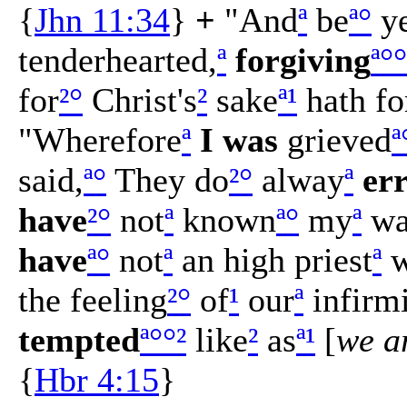
{
Jhn 11:34
}
+
"And
ª
be
ª
°
y
tenderhearted,
ª
forgiving
ª
°
°
for
²
°
Christ's
²
sake
ª
¹
hath fo
"Wherefore
ª
I was
grieved
ª
said,
ª
°
They do
²
°
alway
ª
er
have
²
°
not
ª
known
ª
°
my
ª
wa
have
ª
°
not
ª
an high priest
ª
w
the feeling
²
°
of
¹
our
ª
infirmi
tempted
ª
°
°
²
like
²
as
ª
¹
[
we a
{
Hbr 4:15
}