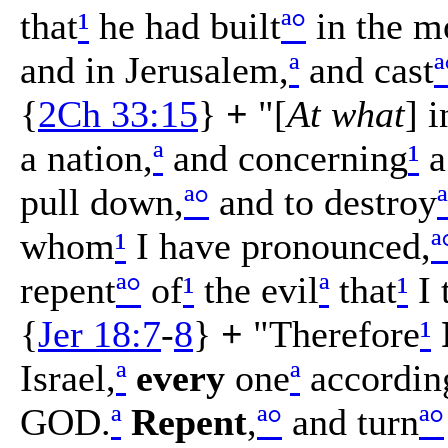
that
¹
he had built
ª
°
in the m
and in Jerusalem,
ª
and cast
ª
{
2Ch 33:15
}
+
"[
At what
] i
a nation,
ª
and concerning
¹
a
pull down,
ª
°
and to destroy
ª
whom
¹
I have pronounced,
ª
repent
ª
°
of
¹
the evil
ª
that
¹
I 
{
Jer 18:7
-
8
}
+
"Therefore
¹
Israel,
ª
every
one
ª
according
GOD.
ª
Repent
,
ª
°
and turn
ª
°