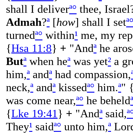
shall I deliver
ª
°
thee, Israel
Admah
?
ª
[
how
] shall I set
ª
turned
ª
°
within
¹
me, my rep
{
Hsa 11:8
}
+
"And
ª
he aros
But
ª
when he
ª
was yet
²
a gr
him,
ª
and
ª
had compassion,
neck,
ª
and
ª
kissed
ª
°
him.
ª
" 
was come near,
ª
°
he beheld
{
Lke 19:41
}
+
"And
ª
said,
ª
They
¹
said
ª
°
unto him,
ª
Lor