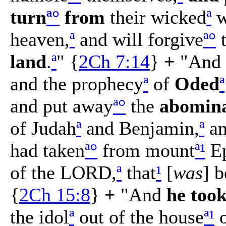
turn
ª
°
from
their wicked
ª
w
heaven,
ª
and will forgive
ª
°
t
land
.
ª
" {
2Ch 7:14
}
+
"And
and the prophecy
ª
of
Oded
ª
and put away
ª
°
the
abomina
of Judah
ª
and Benjamin,
ª
an
had taken
ª
°
from mount
ª
¹
Ep
of the LORD,
ª
that
¹
[
was
] b
{
2Ch 15:8
}
+
"And
he too
the idol
ª
out of the house
ª
¹
o