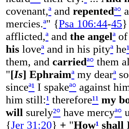
covenant,
ª
and
repented
ª
°
a
mercies.
ª
" {
Psa 106:44
-
45
}
afflicted,
ª
and
the angel
ª
of
his
love
ª
and in his pity
ª
he
them, and
carried
ª
°
them al
"
[
Is
] Ephraim
ª
my dear
ª
so
since
ª
¹
I spake
ª
°
against him
him still:
¹
therefore
¹
¹
my bo
will
surely
²
°
have mercy
ª
°
u
{
Jer 31:20
}
+
"
How
¹
shall 