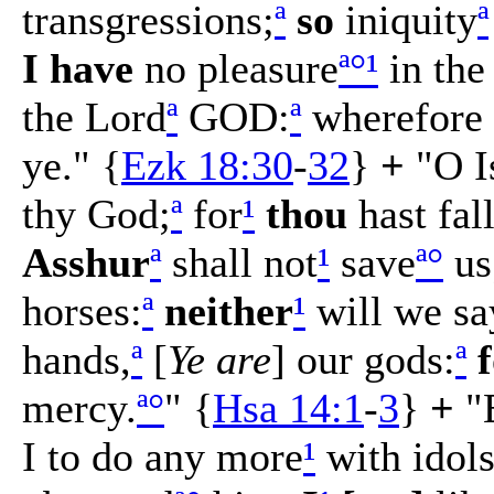
transgressions;
ª
so
iniquity
ª
I have
no pleasure
ª
°
¹
in the
the Lord
ª
GOD:
ª
wherefore 
ye." {
Ezk 18:30
-
32
}
+
"O I
thy God;
ª
for
¹
thou
hast fal
Asshur
ª
shall not
¹
save
ª
°
us
horses:
ª
neither
¹
will we sa
hands,
ª
[
Ye are
] our gods:
ª
mercy.
ª
°
" {
Hsa 14:1
-
3
}
+
"
I to do any more
¹
with idol