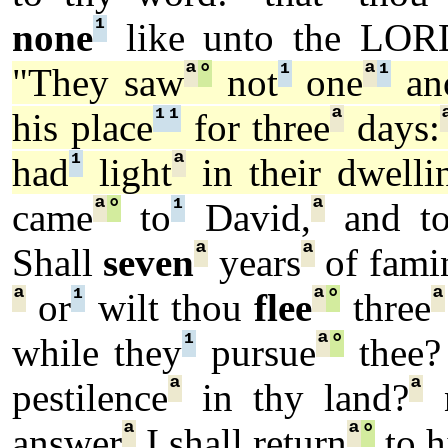
¹
none
like unto the LOR
ª
°
¹
ª
¹
"They saw
not
one
ano
¹
¹
ª
his place
for three
days:
¹
ª
had
light
in their dwelli
ª
°
¹
ª
came
to
David,
and to
ª
ª
Shall
seven
years
of fami
ª
¹
ª
°
ª
or
wilt thou
flee
three
¹
ª
°
while they
pursue
thee?
ª
ª
pestilence
in thy land?
ª
ª
°
answer
I shall return
to h