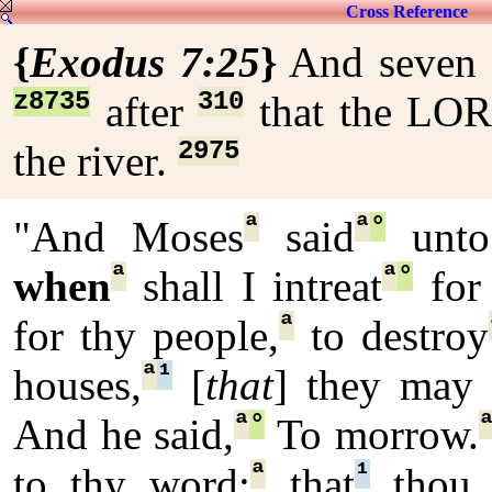
Cross Reference
{
Exodus 7:25
}
And seven
z8735
310
after
that the L
2975
the river.
ª
ª
°
"And Moses
said
unto
ª
ª
°
when
shall I intreat
for 
ª
for thy people,
to destroy
ª
¹
houses,
[
that
] they may 
ª
°
And he said,
To morrow.
ª
¹
to thy word:
that
thou 