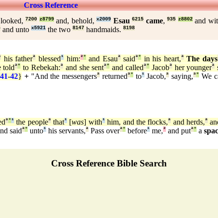
Cross Reference
looked,
7200
z8799
and, behold,
x2009
Esau
6215
came
,
935
z8802
and wi
4
and unto
x5921
the two
8147
handmaids.
8198
ª
his father
ª
blessed
¹
him:
²
°
and Esau
ª
said
ª
°
in his heart,
ª
The days
 told
ª
°
to Rebekah:
ª
and she sent
ª
°
and called
ª
°
Jacob
ª
her younger
ª
:41
-
42
}
+
"And the messengers
ª
returned
ª
°
to
¹
Jacob,
ª
saying,
ª
°
We c
ed
ª
°
¹
the people
ª
that
¹
[
was
] with
¹
him, and the flocks,
ª
and herds,
ª
and
nd said
ª
°
unto
¹
his servants,
ª
Pass over
ª
°
before
¹
me,
²
and put
ª
°
a
spa
Cross Reference Bible Search