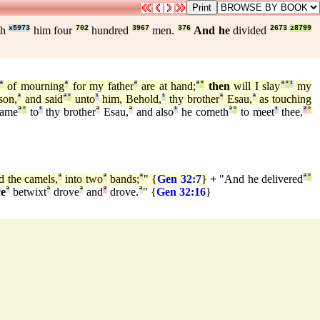
th
x5973
him four
702
hundred
3967
men.
376
And he
divided
2673
z8799
ª
of mourning
ª
for my father
ª
are at hand;
ª
°
then
will I slay
ª
°
¹
my
son,
ª
and said
ª
°
unto
¹
him, Behold,
¹
thy brother
ª
Esau,
ª
as touching
ame
ª
°
to
¹
thy brother
ª
Esau,
ª
and also
¹
he cometh
ª
°
to meet
¹
thee,
²
°
 the camels,
ª
into two
ª
bands;
ª
" {
Gen 32:7
}
+
"And he delivered
ª
°
ce
ª
betwixt
ª
drove
ª
and
²
drove.
ª
" {
Gen 32:16
}