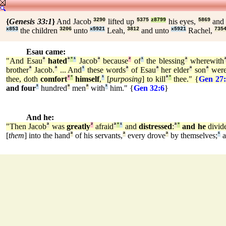
{
Genesis 33:1
}
And Jacob
3290
lifted up
5375
z8799
his eyes,
5869
and 
x853
the children
3206
unto
x5921
Leah,
3812
and unto
x5921
Rachel,
735
Esau came:
"And Esau
ª
hated
ª
°
¹
Jacob
ª
because
²
of
¹
the blessing
ª
wherewith
brother
ª
Jacob.
ª
... And
¹
these words
ª
of Esau
ª
her elder
ª
son
ª
were
thee, doth
comfort
²
°
himself
,
¹
[
purposing
] to kill
ª
°
thee." {
Gen 27
and four
¹
hundred
ª
men
ª
with
¹
him." {
Gen 32:6
}
And he:
"Then Jacob
ª
was
greatly
²
afraid
ª
°
¹
and
distressed
:
ª
°
and he
divid
[
them
] into the hand
ª
of his servants,
ª
every drove
ª
by themselves;
¹
a