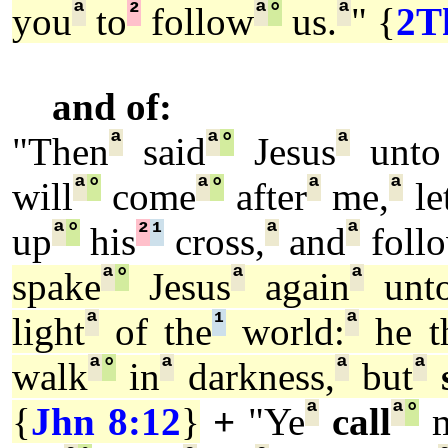
ª
²
ª
°
ª
you
to
follow
us.
" {
2T
and of:
ª
ª
°
ª
"Then
said
Jesus
unto 
ª
°
ª
°
ª
ª
will
come
after
me,
le
ª
°
²
¹
ª
ª
up
his
cross,
and
foll
ª
°
ª
ª
spake
Jesus
again
unto
ª
¹
ª
light
of the
world:
he th
ª
°
ª
ª
ª
walk
in
darkness,
but
ª
ª
°
{
Jhn 8:12
}
+
"Ye
call