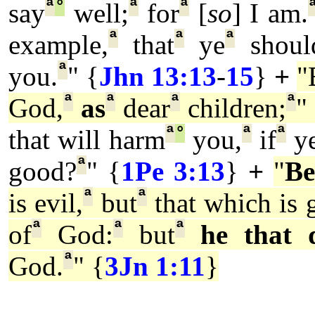
ª
°
ª
ª
say
well;
for
[
so
] I am.
ª
ª
ª
example,
that
ye
shoul
ª
you.
" {
Jhn 13:13
-
15
}
+
"
ª
ª
ª
ª
God,
as
dear
children;
"
ª
°
ª
ª
that will harm
you,
if
ye
ª
good?
" {
1Pe 3:13
}
+
"
Be
ª
ª
is evil,
but
that which is 
ª
ª
ª
of
God:
but
he that 
ª
God.
" {
3Jn 1:11
}