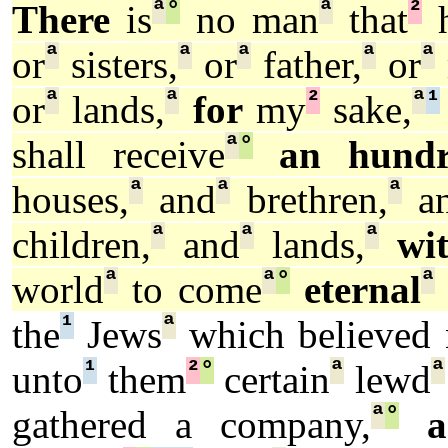
ª
°
ª
²
There
is
no man
that
h
ª
ª
ª
ª
ª
or
sisters,
or
father,
or
ª
ª
²
ª
¹
or
lands,
for
my
sake,
ª
°
shall receive
an hundr
ª
ª
ª
houses,
and
brethren,
a
ª
ª
ª
children,
and
lands,
wi
ª
ª
°
ª
world
to come
eternal
¹
ª
the
Jews
which believed 
¹
²
°
ª
ª
unto
them
certain
lewd
ª
°
gathered a company,
a