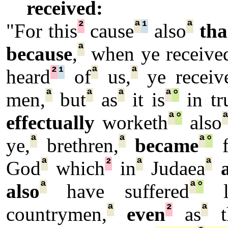
received:
²
ª
¹
ª
"For this
cause
also
th
ª
because
,
when ye receive
²
¹
ª
ª
heard
of
us,
ye receiv
ª
ª
ª
ª
°
men,
but
as
it is
in tr
ª
°
effectually
worketh
also
ª
ª
ª
°
ye,
brethren,
became
f
ª
²
ª
ª
God
which
in
Judaea
ª
ª
°
also
have suffered
li
ª
²
ª
countrymen,
even
as
t