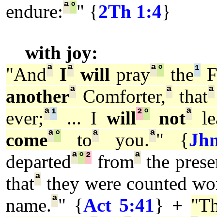
ª
°
endure:
" {
2Th 1:4
}
with joy:
ª
ª
ª
°
¹
"And
I
will
pray
the
F
ª
ª
ª
another
Comforter,
that
ª
¹
²
°
ª
ever;
... I
will
not
le
ª
°
ª
ª
come
to
you.
" {
Jh
ª
°
²
ª
departed
from
the prese
ª
that
they were counted wo
ª
name.
" {
Act 5:41
}
+
"T