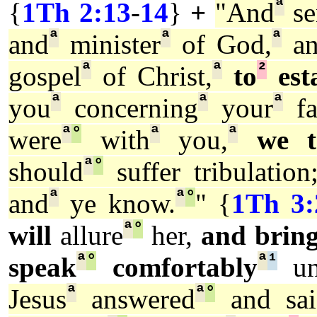
ª
{
1Th 2:13
-
14
}
+
"And
se
ª
ª
ª
and
minister
of God,
an
ª
ª
²
gospel
of Christ,
to
est
ª
ª
ª
you
concerning
your
fa
ª
°
ª
ª
were
with
you,
we t
ª
°
should
suffer tribulation
ª
ª
°
and
ye know.
" {
1Th 3:
ª
°
will
allure
her,
and brin
ª
°
ª
¹
speak
comfortably
un
ª
ª
°
Jesus
answered
and sai