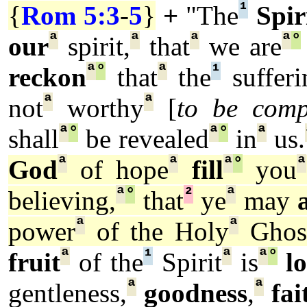
¹
{
Rom 5:3
-
5
}
+
"The
Spir
ª
ª
ª
ª
°
our
spirit,
that
we are
ª
°
ª
¹
reckon
that
the
sufferi
ª
ª
not
worthy
[
to be comp
ª
°
ª
°
ª
shall
be revealed
in
us.
ª
ª
ª
°
ª
God
of hope
fill
you
ª
°
²
ª
believing,
that
ye
may
ª
ª
power
of the Holy
Ghos
ª
¹
ª
ª
°
fruit
of the
Spirit
is
l
ª
ª
gentleness,
goodness
,
fai