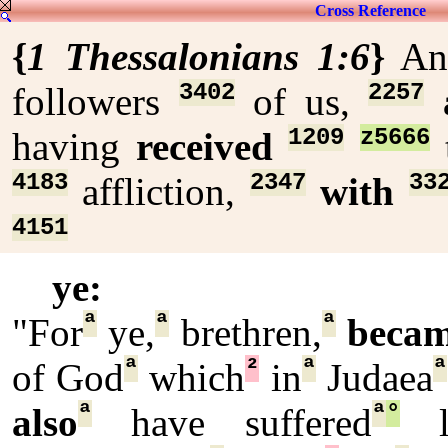
Cross Reference
{
1 Thessalonians 1:6
}
A
3402
2257
followers
of us,
1209
z5666
having
received
4183
2347
33
affliction,
with
4151
ye:
ª
ª
ª
"For
ye,
brethren,
beca
ª
²
ª
ª
of God
which
in
Judaea
ª
ª
°
also
have suffered
li