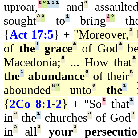
²
°
¹
¹
¹
ª
uproar,
and
assaulte
ª
°
¹
²
°
sought
to
bring
th
ª
{
Act 17:5
}
+
"Moreover,
¹
ª
ª
of
the
grace
of God
be
ª
ª
Macedonia;
... How that
¹
ª
ª
the
abundance
of their
ª
°
ª
¹
abounded
unto
the
r
²
¹
{
2Co 8:1
-
2
}
+
"So
that
ª
¹
ª
ª
in
the
churches
of God
ª
ª
ª
in
all
your
persecutio