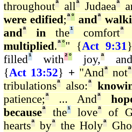
ª
ª
ª
throughout
all
Judaea
a
ª
°
ª
were edified
;
and
walk
ª
¹
ª
and
in
the
comfort
o
ª
°
multiplied
.
" {
Act 9:31
¹
²
°
ª
filled
with
joy,
an
ª
ª
{
Act 13:52
}
+
"And
not
ª
ª
tribulations
also:
knowi
ª
ª
patience;
... And
hop
ª
¹
ª
because
the
love
of G
ª
ª
ª
hearts
by
the Holy
Gho