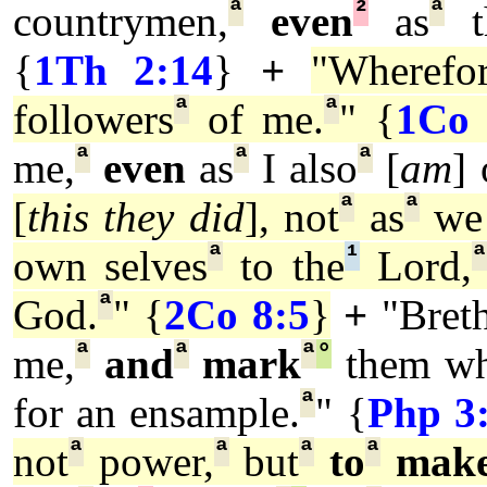
ª
²
ª
countrymen,
even
as
t
{
1Th 2:14
}
+
"Wherefo
ª
ª
followers
of me.
" {
1Co 
ª
ª
ª
me,
even
as
I also
[
am
] 
ª
ª
[
this they did
], not
as
we 
ª
¹
ª
own selves
to the
Lord,
ª
God.
" {
2Co 8:5
}
+
"Bret
ª
ª
ª
°
me,
and
mark
them wh
ª
for an ensample.
" {
Php 3
ª
ª
ª
ª
not
power,
but
to
mak