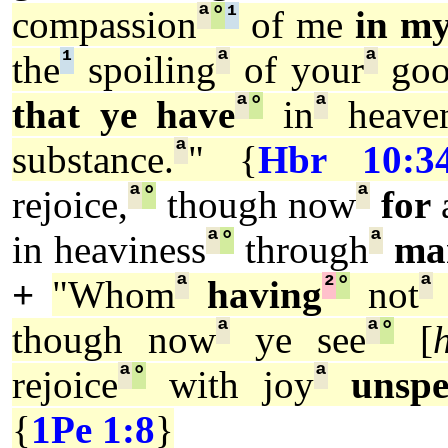
ª
°
¹
compassion
of me
in m
¹
ª
ª
the
spoiling
of your
goo
ª
°
ª
that ye have
in
heave
ª
substance.
" {
Hbr 10:3
ª
°
ª
rejoice,
though now
for
a
ª
°
ª
in heaviness
through
ma
ª
²
°
ª
+
"Whom
having
not
ª
ª
°
though now
ye see
[
ª
°
ª
rejoice
with joy
unspe
{
1Pe 1:8
}