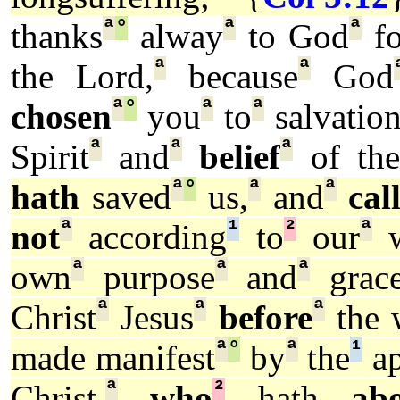
ª
°
ª
ª
thanks
alway
to God
fo
ª
ª
the Lord,
because
God
ª
°
ª
ª
chosen
you
to
salvatio
ª
ª
ª
Spirit
and
belief
of the
ª
°
ª
ª
hath
saved
us,
and
cal
ª
¹
²
ª
not
according
to
our
w
ª
ª
ª
own
purpose
and
grace
ª
ª
ª
Christ
Jesus
before
the 
ª
°
ª
¹
made manifest
by
the
ap
ª
²
Christ,
who
hath
abo