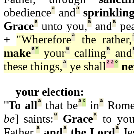
ª
ª
obedience
and
sprinklin
ª
ª
ª
Grace
unto you,
and
pea
ª
+
"Wherefore
the rather,
ª
°
ª
ª
make
your
calling
and
ª
²
²
°
these things,
ye shall
ne
your election:
ª
ª
°
ª
"
To all
that be
in
Rome
ª
ª
be
] saints:
Grace
to yo
ª
ª
ª
Father,
and
the Lord
Je