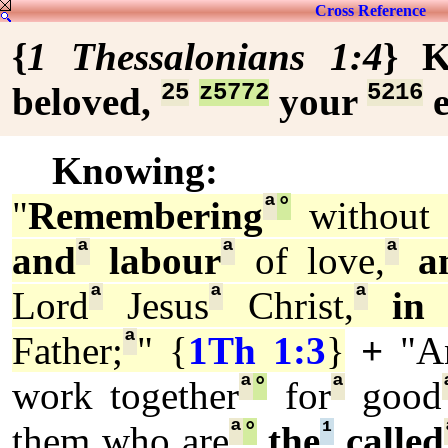
Cross Reference
{
1 Thessalonians 1:4
}
K
25
z5772
5216
beloved,
your
e
Knowing:
ª
°
"
Remembering
without 
ª
ª
ª
and
labour
of love,
a
ª
ª
ª
Lord
Jesus
Christ,
in 
ª
Father;
" {
1Th 1:3
}
+
"A
ª
°
ª
work together
for
good
ª
°
¹
them who are
the
called