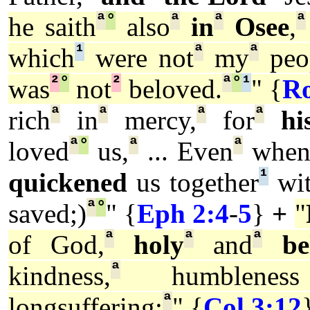
ª
°
ª
ª
ª
he saith
also
in
Osee
,
¹
ª
ª
which
were not
my
peo
²
°
²
ª
°
¹
was
not
beloved.
" {
R
ª
ª
ª
ª
rich
in
mercy,
for
hi
ª
°
ª
ª
loved
us,
... Even
when
¹
quickened
us together
wi
ª
°
saved;)
" {
Eph 2:4
-
5
}
+
"
ª
ª
ª
of God,
holy
and
be
ª
kindness,
humblenes
ª
longsuffering;
" {
Col 3:12