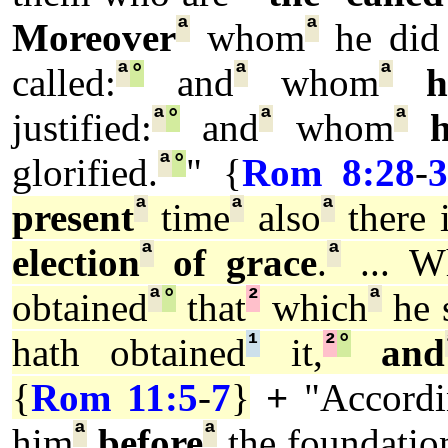
ª
ª
Moreover
whom
he did 
ª
°
ª
ª
called:
and
whom
h
ª
°
ª
ª
justified:
and
whom
h
ª
°
glorified.
" {
Rom 8:28
-
3
ª
ª
ª
present
time
also
there 
ª
ª
election
of grace
.
... W
ª
°
²
ª
obtained
that
which
he s
¹
²
°
hath obtained
it,
and
{
Rom 11:5
-
7
}
+
"Accord
ª
ª
him
before
the foundatio