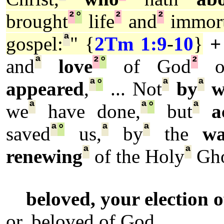
²
°
²
²
brought
life
and
immort
ª
gospel:
" {
2Tm 1:9
-
10
}
+
ª
²
°
²
and
love
of God
o
ª
°
ª
ª
appeared
,
... Not
by
w
ª
ª
°
ª
we
have done,
but
a
ª
°
ª
ª
saved
us,
by
the
wa
ª
ª
renewing
of the Holy
Gho
beloved, your election 
or, beloved of God