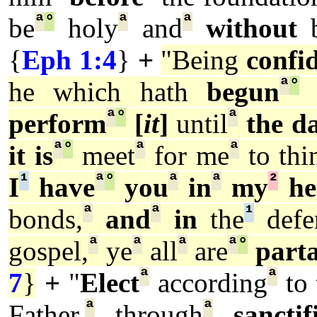
ª
°
ª
ª
be
holy
and
without
b
{
Eph 1:4
}
+
"Being
confi
ª
°
he which hath
begun
ª
°
ª
perform
[
it
]
until
the d
ª
°
ª
ª
it is
meet
for me
to thi
¹
ª
°
ª
ª
²
I
have
you
in
my
he
ª
ª
¹
bonds,
and
in
the
defe
ª
ª
ª
ª
°
gospel,
ye
all
are
part
ª
ª
7
}
+
"
Elect
according
to
ª
ª
Father,
through
sanctif