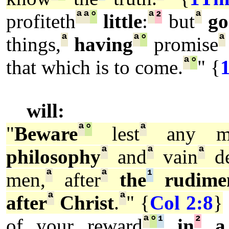
ª
ª
°
ª
²
ª
profiteth
little
:
but
go
ª
ª
°
ª
things,
having
promise
ª
°
that which is to come.
" {
will:
ª
°
ª
"
Beware
lest
any m
ª
ª
ª
philosophy
and
vain
de
ª
ª
¹
men,
after
the
rudime
ª
ª
after
Christ
.
" {
Col 2:8
}
ª
°
¹
²
of your reward
in
a 