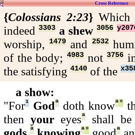
Cross Reference
{
Colossians 2:23
}
Which 
3303
3056
y207
indeed
a shew
1479
2532
worship,
and
humi
4983
3756
of the body;
not
i
4140
x35
the satisfying
of the
a show:
¹
ª
ª
°
"For
God
doth know
th
ª
then
your
eyes
shall be
ª
ª
°
ª
gods
,
knowing
good
an