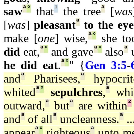
ª
°
¹
ª
saw
that
the tree
[
was
ª
[
was
]
pleasant
to the eye
ª
°
make [
one
] wise,
she to
ª
°
ª
°
ª
did
eat,
and gave
also
u
ª
°
he did eat
.
" {
Gen 3:5
-
ª
ª
and
Pharisees,
hypocrit
ª
°
ª
whited
sepulchres
,
whi
ª
ª
²
outward,
but
are within
ª
ª
ª
and
of all
uncleanness.
..
ª
°
ª
appear
righteous
unto m