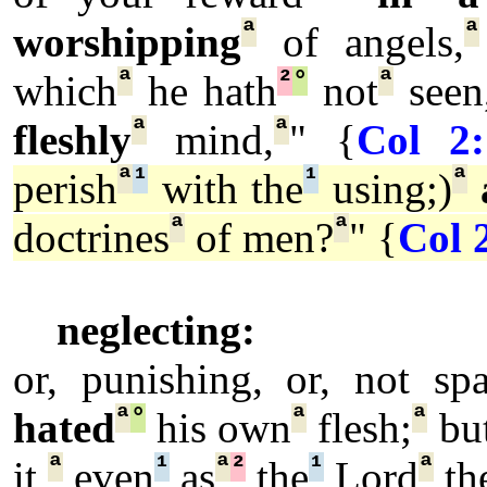
ª
ª
worshipping
of angels,
ª
²
°
ª
which
he hath
not
seen
ª
ª
fleshly
mind,
" {
Col 2:
ª
¹
¹
ª
perish
with the
using;)
ª
ª
doctrines
of men?
" {
Col 
neglecting:
or, punishing, or, not sp
ª
°
ª
ª
hated
his own
flesh;
bu
ª
¹
ª
²
¹
ª
it,
even
as
the
Lord
th