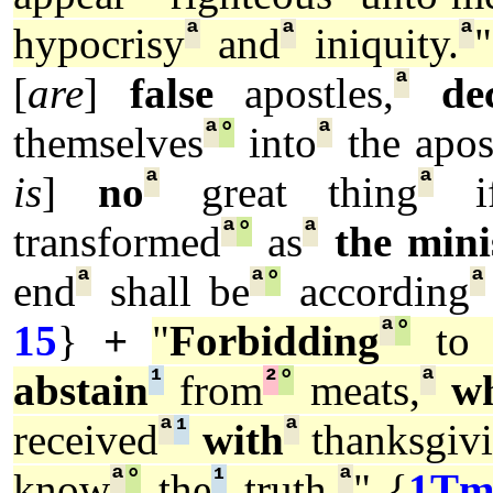
ª
ª
ª
hypocrisy
and
iniquity.
"
ª
[
are
]
false
apostles,
de
ª
°
ª
themselves
into
the apos
ª
ª
is
]
no
great thing
i
ª
°
ª
transformed
as
the mini
ª
ª
°
ª
end
shall be
according
ª
°
15
}
+
"
Forbidding
to 
¹
²
°
ª
abstain
from
meats,
w
ª
¹
ª
received
with
thanksgiv
ª
°
¹
ª
know
the
truth.
" {
1Tm