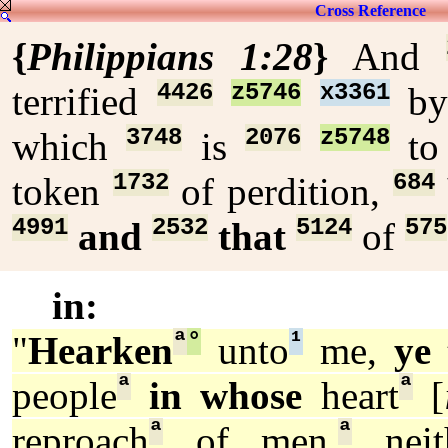
Cross Reference
{
Philippians 1:28
}
And
4426
z5746
x3361
terrified
b
3748
2076
z5748
which
is
to
1732
684
token
of perdition,
4991
2532
5124
575
and
that
of
in:
ª
°
¹
"
Hearken
unto
me,
ye 
ª
ª
people
in whose
heart
[
ª
ª
reproach
of men,
neit