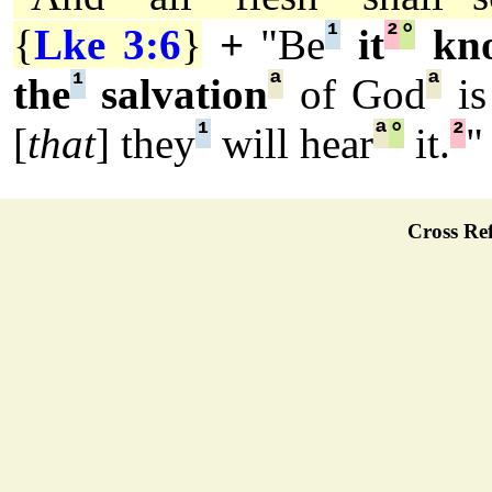
¹
²
°
{
Lke 3:6
}
+
"Be
it
kn
¹
ª
ª
the
salvation
of God
i
¹
ª
°
²
[
that
] they
will hear
it.
"
Cross Ref