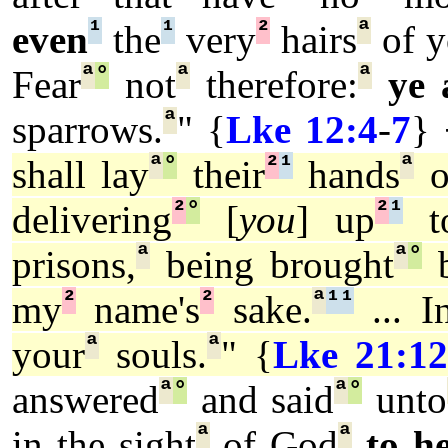
¹
¹
²
ª
even
the
very
hairs
of y
ª
°
ª
ª
Fear
not
therefore:
ye 
ª
sparrows.
" {
Lke 12:4
-
7
}
ª
°
²
¹
ª
shall lay
their
hands
o
²
°
²
¹
delivering
[
you
] up
t
ª
ª
°
prisons,
being brought
b
²
²
ª
¹
¹
my
name's
sake.
... I
ª
ª
your
souls.
" {
Lke 21:12
ª
°
ª
°
answered
and said
unto
ª
ª
in the sight
of God
to h