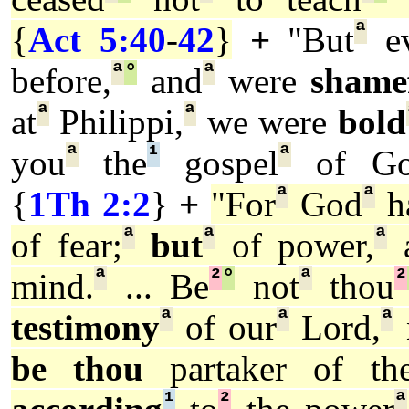
ª
{
Act 5:40
-
42
}
+
"But
e
ª
°
ª
before,
and
were
shame
ª
ª
at
Philippi,
we were
bold
ª
¹
ª
you
the
gospel
of G
ª
ª
{
1Th 2:2
}
+
"For
God
h
ª
ª
ª
of fear;
but
of power,
ª
²
°
ª
²
mind.
... Be
not
thou
ª
ª
ª
testimony
of our
Lord,
be thou
partaker of the 
¹
²
ª