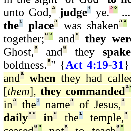
ª
¹
²
°
unto God,
judge
ye.
..
¹
ª
ª
°
the
place
was shaken
ª
°
ª
together;
and
they wer
ª
ª
Ghost,
and
they
spake
ª
boldness.
" {
Act 4:19
-
31
}
ª
and
when
they had calle
ª
[
them
],
they commanded
ª
¹
ª
ª
in
the
name
of Jesus,
ª
ª
ª
¹
ª
daily
in
the
temple,
ª
°
ª
ª
°
ceased
not
to teach