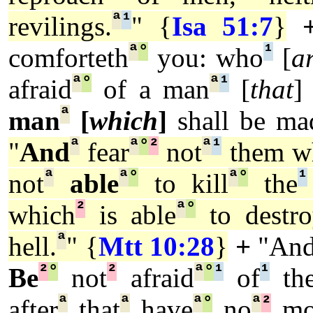
ª
¹
revilings.
" {
Isa 51:7
}
ª
°
¹
comforteth
you: who
[
a
ª
°
ª
¹
afraid
of a man
[
that
]
ª
man
[
which
]
shall be ma
ª
ª
°
²
ª
¹
"
And
fear
not
them w
ª
ª
°
ª
°
¹
not
able
to kill
the
²
ª
°
which
is able
to destr
ª
hell.
" {
Mtt 10:28
}
+
"An
²
°
²
ª
°
¹
¹
Be
not
afraid
of
th
ª
ª
ª
°
ª
²
after
that
have
no
mo