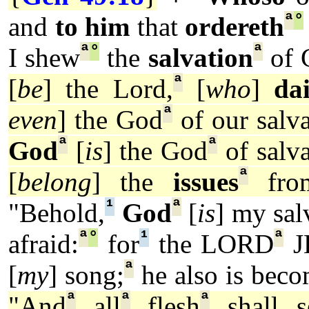
ª
°
and
to him
that
ordereth
ª
°
ª
I shew
the
salvation
of 
ª
[
be
] the Lord,
[
who
]
dai
ª
even
] the God
of our salva
ª
ª
God
[
is
] the God
of salva
ª
[
belong
] the
issues
from
¹
ª
"Behold,
God
[
is
] my sal
ª
°
¹
ª
afraid:
for
the LORD
J
ª
[
my
] song;
he also is bec
ª
ª
ª
"And
all
flesh
shall s