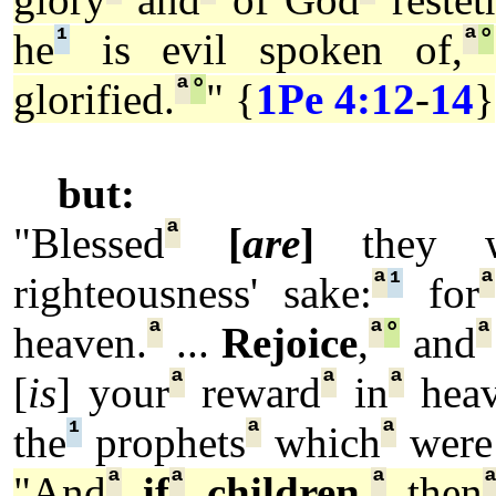
¹
ª
°
he
is evil spoken of,
ª
°
glorified.
" {
1Pe 4:12
-
14
}
but:
ª
"Blessed
[
are
]
they wh
ª
¹
ª
righteousness' sake:
for
ª
ª
°
ª
heaven.
...
Rejoice
,
and
ª
ª
ª
[
is
] your
reward
in
heav
¹
ª
ª
the
prophets
which
were
ª
ª
ª
"And
if
children
,
then