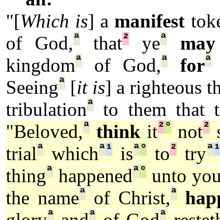
"[
Which is
] a
manifest
tok
ª
²
ª
of God,
that
ye
may
ª
ª
ª
kingdom
of God,
for
ª
Seeing
[
it is
] a righteous t
ª
tribulation
to them that t
ª
²
°
²
"Beloved,
think
it
not
s
ª
ª
¹
ª
°
²
ª
trial
which
is
to
try
ª
ª
°
thing
happened
unto you
ª
ª
the name
of Christ,
hap
ª
ª
ª
glory
and
of God
restet