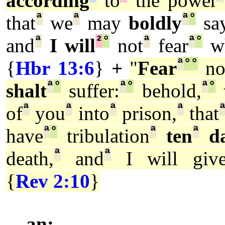
according
to
the power
ª
ª
ª
°
that
we
may
boldly
say
ª
²
°
ª
ª
°
and
I will
not
fear
w
ª
°
°
{
Hbr 13:6
}
+
"
Fear
no
ª
°
ª
°
ª
°
shalt
suffer:
behold,
ª
ª
ª
ª
of
you
into
prison,
that
ª
°
ª
ª
have
tribulation
ten
da
ª
ª
death,
and
I will giv
{
Rev 2:10
}
an: