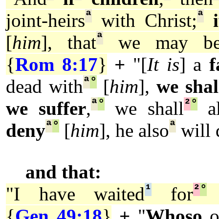
ª
ª
joint-heirs
with Christ;
ª
[
him
], that
we may b
{
Rom 8:17
}
+
"[
It is
] a
f
ª
°
dead with
[
him
],
we shal
ª
°
²
°
we suffer
,
we shall
al
ª
°
ª
deny
[
him
], he also
will 
and that:
¹
²
°
"I have waited
for
t
{
Gen 49:18
}
+
"
Whoso
o