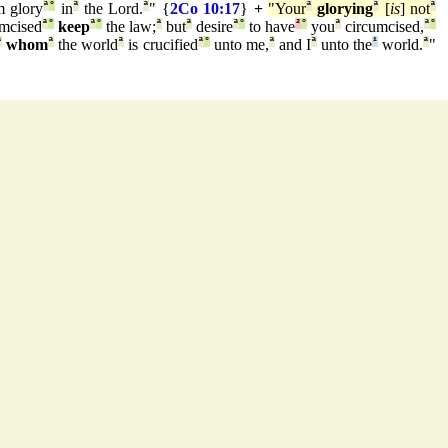
m glory
ª
°
in
ª
the Lord.
ª
" {
2Co 10:17
}
+
"Your
ª
glorying
ª
[
is
] not
ª
mcised
ª
°
keep
ª
°
the law;
ª
but
ª
desire
ª
°
to have
²
°
you
ª
circumcised,
ª
°
ª
whom
ª
the world
ª
is crucified
ª
°
unto me,
ª
and I
ª
unto the
¹
world.
ª
"