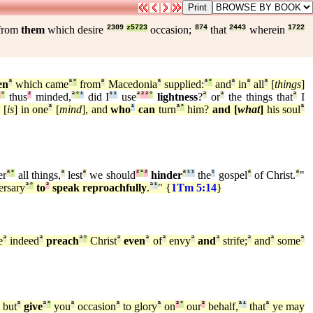
from
them
which desire
2309
z5723
occasion;
874
that
2443
wherein
1722
en
ª
which came
ª
°
from
ª
Macedonia
ª
supplied:
ª
°
and
ª
in
ª
all
ª
[
things
]
²
°
thus
²
minded,
ª
°
¹
did I
¹
¹
use
ª
²
²
°
lightness
?
ª
or
ª
the things that
ª
I
¹
[
is
] in one
ª
[
mind
], and
who
¹
can
turn
ª
°
him?
and [
what
]
his soul
ª
er
ª
°
all things,
ª
lest
ª
we should
²
°
²
hinder
ª
¹
¹
the
¹
gospel
ª
of Christ.
ª
"
rsary
ª
°
to
²
speak reproachfully
.
ª
¹
" {
1Tm 5:14
}
e
ª
indeed
ª
preach
ª
°
Christ
ª
even
ª
of
ª
envy
ª
and
ª
strife;
ª
and
ª
some
ª
but
ª
give
ª
°
you
ª
occasion
ª
to glory
ª
on
²
°
our
²
behalf,
ª
¹
that
ª
ye may