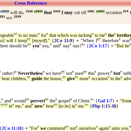
Cross Reference
I
x2532
will do,
4160
z5692
that
2443
I may
cut off
1581
z5661
occasion
874
531
we.
2249
rgeable
ª
°
to no man:
ª
for
ª
that which was lacking
ª
to me
ª
the
¹
brethr
so
] will I keep
ª
°
[
myself
]." {
2Co 11:9
}
+
"When I
²
°
therefore
ª
was
here should be
ª
°
yea
ª
yea,
ª
and
ª
nay
ª
nay?
ª
" {
2Co 1:17
}
+
"But he
ª
rather?
ª
Nevertheless
ª
we have
²
°
not
ª
used
ª
°
this
ª
power;
ª
but
ª
suff
°
bear children,
ª
°
guide
the house,
ª
°
give
ª
°
none
ª
occasion
ª
to the
¹
adve
,
ª
and
ª
would
ª
°
pervert
ª
°
the
¹
gospel
ª
of Christ.
ª
" {
Gal 1:7
}
+
"Som
w
ª
°
°
°
in
ª
me,
ª
and
ª
now
ª
hear
ª
°
[
to be
] in
ª
me.
ª
" {
Php 1:15
-
30
}
{
2Co 11:18
}
+
"For
ª
we
commend
ª
°
not
ª
ourselves
ª
again
ª
unto you,
ª