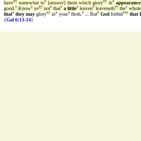
have
ª
°
somewhat to
ª
[
answer
] them which glory
ª
°
in
ª
appearance
good.
ª
Know
¹
ye
²
°
not
ª
that
ª
a little
ª
leaven
ª
leaveneth
ª
°
the
¹
whole
that
ª
they may
glory
ª
°
in
ª
your
ª
flesh.
ª
... But
ª
God
forbid
ª
ª
°
that 
{
Gal 6:13
-
14
}