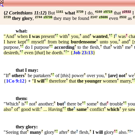
{
2 Corinthians 11:12
}
But
1161
what
3739
I do,
4160
z5719
that
y2532
3739
they glory
,
2744
z5736
they may be found
2147
z5686
even
2532
as
2
what:
"And
ª
when
I was
present
ª
°
with
ª
you,
ª
and
ª
wanted
,
ª
°
I
¹
was
²
cha
I have kept
ª
°
myself
ª
from being
burdensome
ª
unto you,
ª
and
ª
[
purpose,
ª
°
do I purpose
ª
°
according
ª
to the flesh,
ª
that
ª
with
ª
me
ª
t
desireth,
ª
°
even [
that
] he doeth.
ª
°
" {
Job 23:13
}
that I may:
"If
ª
others
ª
be partakers
ª
°
of [
this
] power
ª
over you,
ª
[
are
] not
ª
we
{
1Co 9:12
}
+
"
I will
ª
°
therefore
ª
that
the younger
women
ª
marry,
ª
them:
"Which
ª
is
ª
°
not
ª
another;
ª
but
¹
there be
ª
°
some
ª
that
²
trouble
ª
°
you
also
ª
of
ª
good will:
ª
... Having
ª
°
the
¹
same
ª
conflict
ª
which
ª
ye sa
they glory:
"Seeing that
ª
many
ª
glory
ª
°
after
ª
the
¹
flesh,
ª
I will
glory
²
°
also.
ª
¹
" 