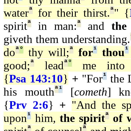
ª
ª
water
for their thirst.
" {
ª
ª
spirit
in man:
and
the
giveth them understanding.
ª
°
ª
¹
¹
do
thy will;
for
thou
ª
ª
°
good;
lead
me int
¹
{
Psa 143:10
}
+
"For
the
ª
¹
his mouth
[
cometh
] kn
{
Prv 2:6
}
+
"And the spi
¹
ª
upon
him,
the spirit
of 
ª
ª