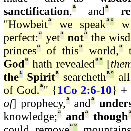
ª
ª
sanctification
,
and
r
ª
ª
°
"Howbeit
we speak
wi
ª
ª
ª
perfect:
yet
not
the wis
ª
ª
ª
princes
of this
world,
t
ª
ª
°
God
hath revealed
[
the
¹
ª
ª
°
the
Spirit
searcheth
all
ª
of God.
" {
1Co 2:6
-
10
}
+
ª
ª
of
] prophecy,
and
under
ª
ª
knowledge;
and
though
ª
°
could remove
mountains