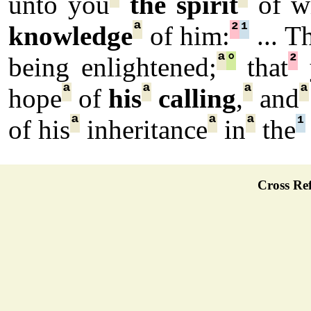
unto you
the spirit
of w
ª
²
¹
knowledge
of him:
... T
ª
°
²
being enlightened;
that
ª
ª
ª
ª
hope
of
his
calling
,
and
ª
ª
ª
¹
of his
inheritance
in
the
Cross Ref