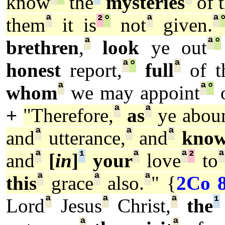
know
the
mysteries
of 
ª
²
°
ª
ª
them
it is
not
given.
ª
ª
°
brethren
,
look
ye out
ª
°
ª
honest
report,
full
of t
ª
ª
°
whom
we may appoint
o
ª
ª
+
"Therefore,
as
ye abou
ª
ª
ª
and
utterance,
and
know
ª
¹
ª
ª
²
ª
and
[
in
]
your
love
to
ª
ª
ª
this
grace
also.
" {
2Co 8
ª
ª
ª
¹
Lord
Jesus
Christ,
the
ª
ª