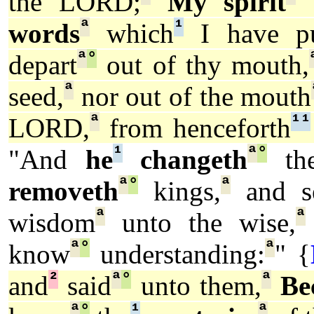
the LORD;
My spirit
t
ª
¹
words
which
I have p
ª
°
depart
out of thy mouth,
ª
seed,
nor out of the mouth
ª
¹
¹
LORD,
from henceforth
¹
ª
°
"And
he
changeth
the
ª
°
ª
removeth
kings,
and se
ª
ª
wisdom
unto the wise,
ª
°
ª
know
understanding:
" {
²
ª
°
ª
and
said
unto them,
Be
ª
°
¹
ª