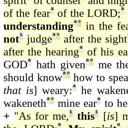
spirit
of counsel
and migh
ª
ª
of the fear
of the LORD;
ª
°
understanding
in the fe
¹
ª
°
not
judge
after the sight
ª
after the hearing
of his ea
ª
ª
°
GOD
hath given
me the
ª
°
should know
how to spe
ª
that is
] weary:
he waken
ª
°
ª
wakeneth
mine ear
to he
¹
¹
+
"As for me,
this
[
is
] 
ª
ª