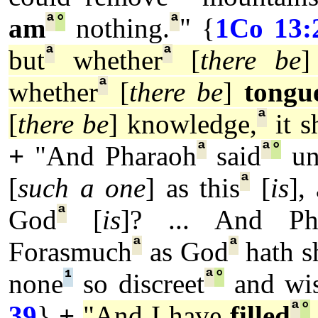
ª
°
ª
am
nothing.
" {
1Co 13:
ª
ª
but
whether
[
there be
]
ª
whether
[
there be
]
tongu
ª
[
there be
] knowledge,
it s
ª
ª
°
+
"And Pharaoh
said
un
ª
[
such a one
] as this
[
is
],
ª
God
[
is
]? ... And Ph
ª
ª
Forasmuch
as God
hath 
¹
ª
°
none
so discreet
and wi
ª
°
39
}
+
"And I have
filled