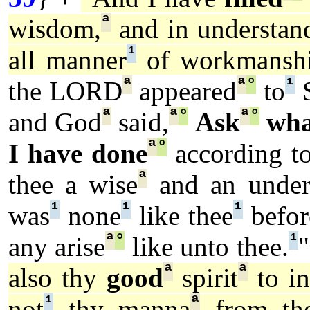
ª
wisdom,
and in understan
¹
all manner
of workmanshi
ª
ª
°
¹
the LORD
appeared
to
S
ª
ª
°
ª
°
and God
said,
Ask
wha
ª
°
I have done
according to
ª
thee a wise
and an under
¹
¹
¹
was
none
like thee
befor
ª
°
¹
any arise
like unto thee.
"
ª
ª
also thy
good
spirit
to in
¹
ª
not
thy manna
from the