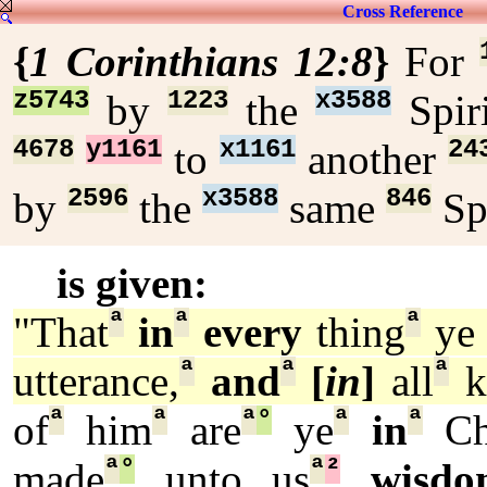
Cross Reference
{
1 Corinthians 12:8
}
For
z5743
1223
x3588
by
the
Spir
4678
y1161
x1161
24
to
another
2596
x3588
846
by
the
same
Spi
is given:
ª
ª
ª
"That
in
every
thing
ye 
ª
ª
ª
utterance,
and
[
in
]
all
k
ª
ª
ª
°
ª
ª
of
him
are
ye
in
Chr
ª
°
ª
²
made
unto us
wisdo