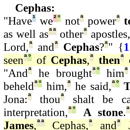
Cephas:
¹
²
°
ª
ª
"Have
we
not
power
t
ª
ª
ª
as well as
other
apostles
ª
ª
ª
Lord,
and
Cephas
?
" {
1
ª
°
ª
ª
seen
of
Cephas
,
then
o
ª
ª
°
ª
"And
he brought
him
ª
°
ª
ª
°
beheld
him,
he said,
ª
ª
Jona:
thou
shalt be ca
ª
°
interpretation,
A stone
.
ª
ª
ª
ª
James
,
Cephas,
and
J