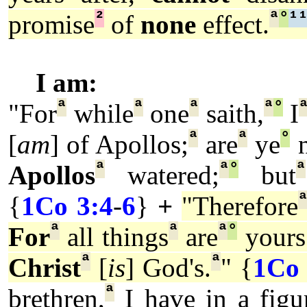
²
ª
°
¹
promise
of
none
effect.
I am:
ª
ª
ª
ª
°
"For
while
one
saith,
I
ª
ª
°
[
am
] of Apollos;
are
ye
n
ª
ª
°
ª
Apollos
watered;
but
{
1Co 3:4
-
6
}
+
"Therefore
ª
ª
ª
°
For
all things
are
yours
ª
ª
Christ
[
is
] God's.
" {
1Co 
ª
brethren,
I have in a figur