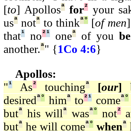
ª
²
[
to
] Apollos
for
your sak
ª
ª
ª
°
us
not
to think
[
of men
¹
²
¹
ª
that
no
one
of you
be
ª
another.
" {
1Co 4:6
}
Apollos:
¹
²
ª
"
As
touching
[
our
]
b
ª
°
ª
²
¹
ª
°
desired
him
to
come
ª
ª
ª
°
²
but
his will
was
not
at
ª
ª
°
ª
but
he will come
when