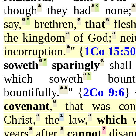
ª
ª
°
ª
though
they had
none;
ª
°
ª
ª
say,
brethren,
that
fles
ª
ª
the kingdom
of God;
nei
ª
incorruption.
" {
1Co 15:5
ª
°
ª
soweth
sparingly
shall 
ª
°
which soweth
bountif
ª
ª
bountifully.
" {
2Co 9:6
}
ª
covenant
,
that was conf
ª
¹
ª
Christ,
the
law,
which
w
ª
ª
²
years
after,
cannot
disan