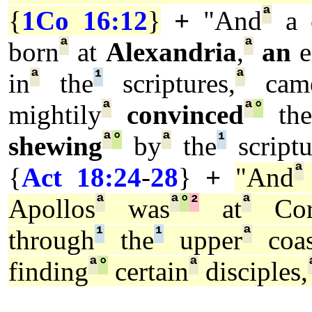
ª
{
1Co 16:12
}
+
"And
a c
ª
ª
born
at
Alexandria
,
an
e
ª
¹
ª
in
the
scriptures,
cam
ª
ª
°
mightily
convinced
the
ª
°
ª
¹
shewing
by
the
scriptu
ª
{
Act 18:24
-
28
}
+
"And
ª
ª
°
²
ª
Apollos
was
at
Cori
¹
¹
ª
through
the
upper
coas
ª
°
ª
finding
certain
disciples,