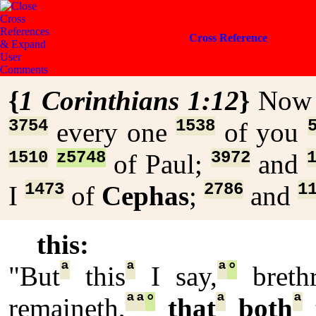
Cross Reference
{
1 Corinthians 1:12
}
No
3754
1538
every one
of you
1510
z5748
3972
of Paul;
and
1473
2786
1
I
of
Cephas
;
and
this:
ª
ª
ª
°
"But
this
I say,
brethr
ª
ª
°
ª
ª
remaineth,
that
both
t