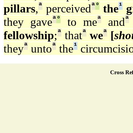
ª
ª
°
¹
pillars
,
perceived
the
g
ª
°
ª
ª
they gave
to me
and
ª
ª
ª
fellowship
;
that
we
[
sho
ª
ª
¹
they
unto
the
circumcisi
Cross Ref