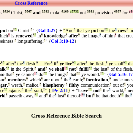
Cross Reference
us
2424
Christ,
5547
and
2532
make
4160
z5732
not
3361
provision
4307
for
y1
e
put
on
ª
°
Christ.
ª
" {
Gal 3:27
}
+
"And
ª
that ye
put
on
ª
°
the
¹
new
ª
m
which
²
is
renewed
ª
°
in
ª
knowledge
ª
after
ª
the image
¹
of him
²
that cre
ekness,
ª
longsuffering;
ª
" {
Col 3:10
-
12
}
e
ª
°
after
ª
the
¹
flesh.
ª
... For
ª
if
ª
ye live
ª
°
after
ª
the flesh,
ª
ye shall
ª
°
die
alk
ª
°
in the Spirit,
ª
and
ª
ye shall
²
°
not
ª
fulfil
ª
°
the lust
ª
of the flesh
so
that
ª
ye cannot
²
¹
do
ª
°
the things
ª
that
ª
ª
ye would.
ª
°
" {
Gal 5:16
-
17
ur
ª
members
ª
which
ª
are upon
ª
the
¹
earth;
ª
fornication
,
ª
uncleannes
ger
,
ª
wrath,
ª
malice,
ª
blasphemy
,
ª
filthy
communication
ª
out of
ª
yo
ar
ª
°
against
ª
the
¹
soul;
ª
" {
1Pe 2:11
}
+
"
Love
ª
°
not
ª
the
¹
world,
ª
nei
rld
ª
passeth away,
ª
°
and
ª
the
¹
lust
ª
thereof:
²
¹
but
ª
he that doeth
ª
°
the
¹
Cross Reference Bible Search