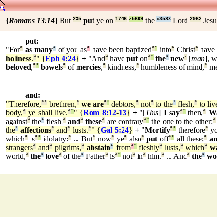
{
Romans 13:14
}
But
235
put
ye on
1746
z5669
the
x3588
Lord
2962
Jes
put:
"For
ª
as many
¹
of you as
²
have been baptized
ª
°
into
ª
Christ
ª
hav
holiness
.
ª
" {
Eph 4:24
}
+
"And
ª
have
put
on
ª
°
the
¹
new
ª
[
man
], 
beloved
,
ª
°
bowels
ª
of
mercies
,
ª
kindness,
ª
humbleness of mind,
ª
me
and:
"Therefore,
ª
ª
brethren,
ª
we are
ª
°
debtors,
ª
not
ª
to the
¹
flesh,
ª
to liv
body,
ª
ye shall live.
ª
°
" {
Rom 8:12
-
13
}
+
"[
This
]
I say
ª
°
then,
ª
W
against
ª
the
¹
flesh:
ª
and
ª
these
ª
are contrary
ª
°
the one to the other:
ª
the
¹
affections
ª
and
ª
lusts.
ª
" {
Gal 5:24
}
+
"
Mortify
ª
°
therefore
ª
yo
which
ª
is
ª
°
idolatry:
ª
... But
ª
now
ª
ye
ª
also
ª
put
off
ª
°
all these;
ª
an
strangers
ª
and
ª
pilgrims,
ª
abstain
¹
from
²
°
fleshly
ª
lusts,
ª
which
ª
w
world,
ª
the
¹
love
ª
of the
¹
Father
ª
is
ª
°
not
ª
in
ª
him.
ª
... And
ª
the
¹
wo