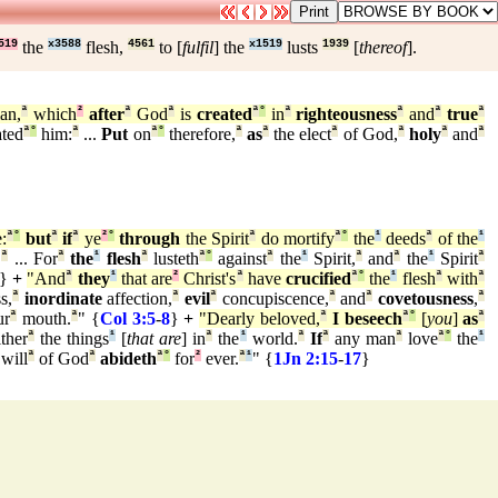
519
the
x3588
flesh,
4561
to [
fulfil
] the
x1519
lusts
1939
[
thereof
].
an,
ª
which
²
after
ª
God
ª
is
created
ª
°
in
ª
righteousness
ª
and
ª
true
ª
ated
ª
°
him:
ª
...
Put
on
ª
°
therefore,
ª
as
ª
the elect
ª
of God,
ª
holy
ª
and
ª
:
ª
°
but
ª
if
ª
ye
²
°
through
the Spirit
ª
do mortify
ª
°
the
¹
deeds
ª
of the
¹
.
ª
... For
ª
the
¹
flesh
ª
lusteth
ª
°
against
ª
the
¹
Spirit,
ª
and
ª
the
¹
Spirit
ª
}
+
"And
ª
they
¹
that are
²
Christ's
ª
have
crucified
ª
°
the
¹
flesh
ª
with
ª
s,
ª
inordinate
affection,
ª
evil
ª
concupiscence,
ª
and
ª
covetousness
,
ª
ur
ª
mouth.
ª
" {
Col 3:5
-
8
}
+
"Dearly beloved,
ª
I beseech
ª
°
[
you
]
as
ª
ther
ª
the things
¹
[
that are
] in
ª
the
¹
world.
ª
If
ª
any man
ª
love
ª
°
the
¹
will
ª
of God
ª
abideth
ª
°
for
²
ever.
ª
¹
" {
1Jn 2:15
-
17
}