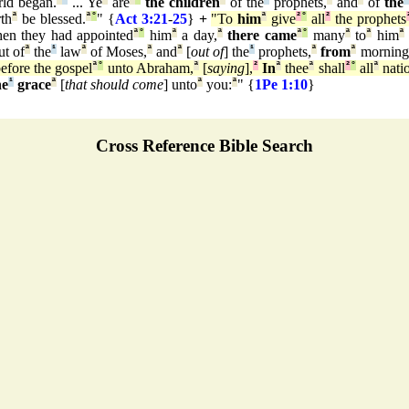
ld began.
... Ye
are
the children
of the
prophets,
and
of
the
th
ª
be blessed.
ª
°
" {
Act 3:21
-
25
}
+
"To
him
ª
give
²
°
all
²
the prophets
n they had appointed
ª
°
him
ª
a day,
ª
there came
ª
°
many
ª
to
ª
him
ª
t of
ª
the
¹
law
ª
of Moses,
ª
and
ª
[
out of
] the
¹
prophets,
ª
from
ª
morning
efore the gospel
ª
°
unto Abraham,
ª
[
saying
],
²
In
ª
thee
ª
shall
²
°
all
ª
nati
he
¹
grace
ª
[
that should come
] unto
ª
you:
ª
" {
1Pe 1:10
}
Cross Reference Bible Search