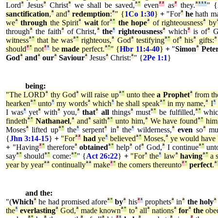
Lord
ª
Jesus
ª
Christ
ª
we shall be saved,
ª
°
even
²
²
as
²
they.
ª
¹
¹
¹
" {
sanctification
,
ª
and
ª
redemption
:
ª
" {
1Co 1:30
}
+
"For
ª
he
hath m
we
ª
through
the Spirit
ª
wait
for
ª
°
the hope
ª
of righteousness
ª
by
through
ª
the faith
ª
of Christ,
ª
the
¹
righteousness
ª
which
²
is of
ª
G
witness
ª
°
that he was
ª
°
righteous,
ª
God
ª
testifying
ª
°
of
ª
his
ª
gifts:
ª
should
²
°
not
²
¹
be
made
perfect.
ª
°
" {
Hbr 11:4
-
40
}
+
"
Simon
ª
Pete
God
ª
and
ª
our
ª
Saviour
ª
Jesus
ª
Christ:
ª
" {
2Pe 1:1
}
being:
"The LORD
ª
thy God
ª
will raise up
ª
°
unto thee
a Prophet
ª
from th
hearken
ª
°
unto
¹
my words
ª
which
¹
he shall speak
ª
°
in my name,
ª
I
¹
I was
¹
yet
ª
with
ª
you,
ª
that
ª
all
things
ª
must
ª
°
be fulfilled,
ª
°
whi
findeth
ª
°
Nathanael
,
ª
and
ª
saith
ª
°
unto him,
ª
We have found
ª
°
him
Moses
ª
lifted up
ª
°
the
¹
serpent
ª
in
ª
the
¹
wilderness,
ª
even
so
ª
mu
{
Jhn 3:14
-
15
}
+
"For
ª
²
had
ye
¹
believed
ª
°
Moses,
ª
ye would have 
+
"Having
²
°
therefore
ª
obtained
ª
°
help
ª
of
ª
God,
ª
I continue
ª
°
unt
say
ª
°
should
ª
°
come:
ª
°
" {
Act 26:22
}
+
"For
ª
the
¹
law
ª
having
ª
°
a 
year by year
ª
ª
continually
ª
ª
make
²
°
the comers thereunto
²
°
perfect
.
ª
and the:
"(
Which
ª
he had promised afore
ª
°
by
ª
his
²
¹
prophets
ª
in
ª
the holy
ª
the
¹
everlasting
ª
God,
ª
made known
ª
°
to
ª
all
ª
nations
ª
for
ª
the
obe
ª
°
ª
ª
ª
²
¹
ª
ª
²