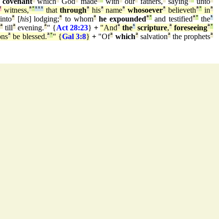
covenant
which
God
made
with
our
fathers,
saying
unto
²
witness,
ª
°
¹
¹
¹
that
through
ª
his
ª
name
ª
whosoever
ª
believeth
ª
°
in
ª
into
ª
[
his
] lodging;
ª
to whom
ª
he expounded
ª
°
and testified
ª
°
the
¹
ª
till
ª
evening.
ª
" {
Act 28:23
}
+
"And
ª
the
¹
scripture
,
ª
foreseeing
ª
°
ons
ª
be blessed.
ª
°
" {
Gal 3:8
}
+
"Of
ª
which
ª
salvation
ª
the prophets
ª