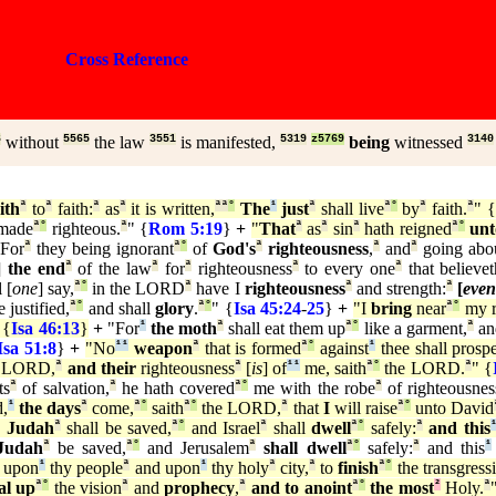
Cross Reference
6
without
5565
the law
3551
is manifested,
5319
z5769
being
witnessed
3140
ith
ª
to
ª
faith:
ª
as
ª
it is written,
ª
ª
°
The
¹
just
ª
shall live
ª
°
by
ª
faith.
ª
" {
made
ª
°
righteous.
ª
" {
Rom 5:19
}
+
"
That
ª
as
ª
sin
ª
hath reigned
ª
°
unt
"For
ª
they being ignorant
ª
°
of
God's
ª
righteousness
,
ª
and
ª
going abo
]
the end
ª
of the law
ª
for
ª
righteousness
ª
to every one
ª
that believet
 [
one
] say,
ª
°
in the LORD
ª
have I
righteousness
ª
and strength:
ª
[
even
 justified,
ª
°
and shall
glory
.
ª
°
" {
Isa 45:24
-
25
}
+
"I
bring
near
ª
°
my r
 {
Isa 46:13
}
+
"For
¹
the moth
ª
shall eat them up
ª
°
like a garment,
ª
an
Isa 51:8
}
+
"No
¹
¹
weapon
ª
that is formed
ª
°
against
¹
thee shall prospe
e LORD,
ª
and their
righteousness
ª
[
is
] of
¹
¹
me, saith
ª
°
the LORD.
ª
" {
ts
ª
of salvation,
ª
he hath covered
ª
°
me with the robe
ª
of righteousnes
,
¹
the days
ª
come,
ª
°
saith
ª
°
the LORD,
ª
that
I
will raise
ª
°
unto David
ª
Judah
ª
shall be saved,
ª
°
and Israel
ª
shall
dwell
ª
°
safely:
ª
and this
 Judah
ª
be saved,
ª
°
and Jerusalem
ª
shall dwell
ª
°
safely:
ª
and this
¹
upon
¹
thy people
ª
and upon
¹
thy holy
ª
city,
ª
to
finish
ª
°
the transgress
al up
ª
°
the vision
ª
and
prophecy
,
ª
and to anoint
ª
°
the most
²
Holy.
ª