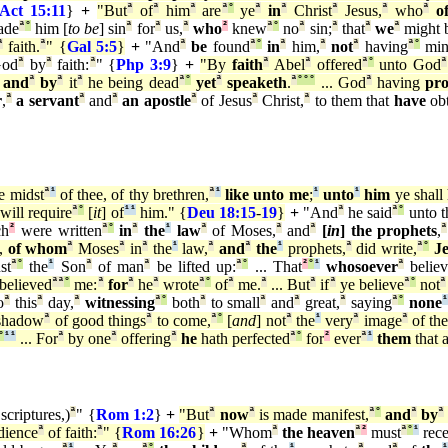
Act 15:11
}
+
"But
ª
of
ª
him
ª
are
ª
°
ye
ª
in
ª
Christ
ª
Jesus,
ª
who
ª
o
ade
ª
°
him [
to be
] sin
ª
for
ª
us,
ª
who
²
knew
ª
°
no
ª
sin;
ª
that
ª
we
ª
might 
ª
faith.
ª
" {
Gal 5:5
}
+
"And
ª
be
found
ª
°
in
ª
him,
ª
not
ª
having
ª
°
min
od
ª
by
ª
faith:
ª
" {
Php 3:9
}
+
"By
faith
ª
Abel
ª
offered
ª
°
unto God
ª
and
ª
by
ª
it
ª
he being dead
ª
°
yet
ª
speaketh
.
ª
°
°
°
... God
ª
having
pr
r
,
ª
a servant
ª
and
ª
an apostle
ª
of Jesus
ª
Christ,
ª
to them that
have
obt
e midst
ª
¹
of thee, of thy brethren,
ª
¹
like unto me
;
¹
unto
¹
him
ye shall
will require
ª
°
[
it
] of
¹
¹
him." {
Deu 18:15
-
19
}
+
"And
ª
he said
ª
°
unto t
ch
²
were written
ª
°
in
ª
the
¹
law
ª
of Moses,
ª
and
ª
[
in
] the prophets
,
ª
,
of whom
ª
Moses
ª
in
ª
the
¹
law,
ª
and
ª
the
¹
prophets,
ª
did write,
ª
°
J
st
ª
°
the
¹
Son
ª
of man
ª
be lifted up:
ª
°
... That
²
°
¹
whosoever
ª
believ
believed
ª
ª
°
me:
ª
for
ª
he
ª
wrote
ª
°
of
ª
me.
ª
... But
ª
if
ª
ye believe
ª
°
not
ª
o
ª
this
ª
day,
ª
witnessing
ª
°
both
ª
to small
ª
and
ª
great,
ª
saying
ª
°
none
¹
shadow
ª
of good things
ª
to come,
ª
°
[
and
] not
ª
the
¹
very
ª
image
ª
of th
°
¹
¹
... For
ª
by one
ª
offering
ª
he
hath perfected
ª
°
for
²
ever
ª
¹
them
that a
scriptures,)
ª
" {
Rom 1:2
}
+
"But
ª
now
ª
is made manifest,
ª
°
and
ª
by
ª
dience
ª
of faith:
ª
" {
Rom 16:26
}
+
"Whom
ª
the heaven
ª
²
must
ª
°
¹
rece
ª
¹
ª
ª
°
ª
¹
ª
ª
¹