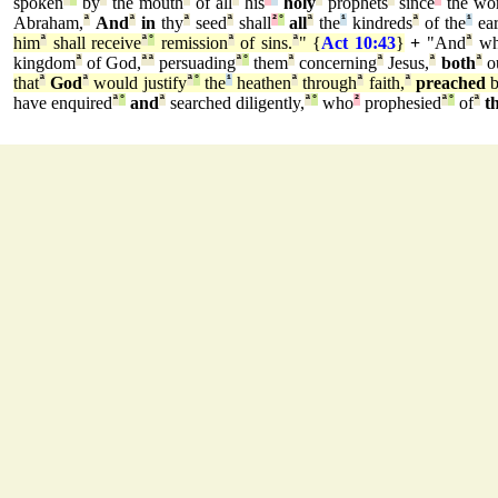
spoken
by
the mouth
of all
his
holy
prophets
since
the wor
Abraham,
ª
And
ª
in
thy
ª
seed
ª
shall
²
°
all
ª
the
¹
kindreds
ª
of the
¹
ear
him
ª
shall receive
ª
°
remission
ª
of sins.
ª
" {
Act 10:43
}
+
"And
ª
whe
kingdom
ª
of God,
ª
ª
persuading
ª
°
them
ª
concerning
ª
Jesus,
ª
both
ª
ou
that
ª
God
ª
would justify
ª
°
the
¹
heathen
ª
through
ª
faith,
ª
preached
b
have enquired
ª
°
and
ª
searched diligently,
ª
°
who
²
prophesied
ª
°
of
ª
t