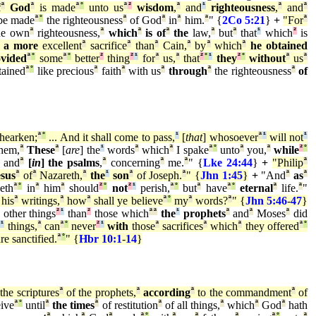
f
ª
God
ª
is made
ª
°
unto us
ª
²
wisdom
,
ª
and
¹
righteousness
,
ª
and
ª
be made
ª
°
the righteousness
ª
of God
ª
in
ª
him.
ª
" {
2Co 5:21
}
+
"For
ª
e own
ª
righteousness,
ª
which
ª
is of
ª
the
law,
ª
but
ª
that
¹
which
²
is
a more
excellent
ª
sacrifice
ª
than
ª
Cain,
ª
by
ª
which
ª
he obtained
ovided
ª
°
some
ª
°
better
²
thing
²
¹
for
ª
us,
ª
that
²
°
¹
they
²
°
without
ª
us
ª
ained
ª
°
like precious
ª
faith
ª
with us
ª
through
ª
the righteousness
ª
of
 hearken;
ª
°
... And it shall come to pass,
¹
[
that
] whosoever
ª
¹
will not
¹
hem,
ª
These
ª
[
are
] the
¹
words
ª
which
ª
I spake
ª
°
unto
ª
you,
ª
while
²
°
and
ª
[
in
] the psalms
,
ª
concerning
ª
me.
ª
" {
Lke 24:44
}
+
"Philip
ª
esus
ª
of
ª
Nazareth,
ª
the
¹
son
ª
of Joseph.
ª
" {
Jhn 1:45
}
+
"And
ª
as
ª
eth
ª
°
in
ª
him
ª
should
²
°
not
²
¹
perish,
ª
°
but
ª
have
ª
°
eternal
ª
life.
ª
"
his
ª
writings,
ª
how
ª
shall ye believe
ª
°
my
ª
words?
ª
" {
Jhn 5:46
-
47
}
other things
²
¹
than
²
those which
ª
ª
the
¹
prophets
ª
and
ª
Moses
ª
did
e
¹
things,
ª
can
ª
°
never
²
¹
with
those
ª
sacrifices
ª
which
ª
they offered
ª
°
re sanctified.
ª
°
" {
Hbr 10:1
-
14
}
the scriptures
ª
of the prophets,
ª
according
ª
to the commandment
ª
of
ive
ª
°
until
ª
the times
ª
of restitution
ª
of all things,
ª
which
ª
God
ª
hath
ª
ª
ª
ª
°
ª
ª
ª
ª
°
ª