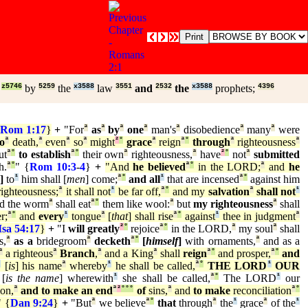
z5746
by
5259
the
x3588
law
3551
and
2532
the
x3588
prophets;
4396
Rom 1:17
}
+
"For
ª
as
ª
by
ª
one
ª
man's
ª
disobedience
ª
many
ª
were
o
ª
death,
ª
even
ª
so
ª
might
²
°
grace
ª
reign
ª
°
through
ª
righteousness
ª
ut
ª
°
to establish
ª
°
their own
ª
righteousness,
ª
have
²
°
not
ª
submitted
h.
ª
°
" {
Rom 10:3
-
4
}
+
"And
he believed
ª
°
in the LORD;
ª
and
he
]
to
¹
him shall [
men
] come;
ª
°
and all
¹
that are incensed
ª
°
against him
ighteousness;
ª
it shall not
¹
be far off,
ª
°
and my
salvation
ª
shall not
¹
d the worm
ª
shall eat
ª
°
them like wool:
ª
but
my righteousness
ª
shall
r;
ª
°
and
every
¹
tongue
ª
[
that
] shall rise
ª
°
against
¹
thee in judgment
ª
Isa 54:17
}
+
"I
will greatly
²
°
rejoice
ª
°
in the LORD,
ª
my soul
ª
shall
s,
ª
as a
bridegroom
ª
decketh
ª
°
[
himself
]
with ornaments,
ª
and as a
ª
a righteous
ª
Branch
,
ª
and a King
ª
shall
reign
ª
°
and prosper,
ª
°
and
¹
[
is
] his name
ª
whereby
¹
he shall be called,
ª
°
THE LORD
¹
OUR
[
is the name
] wherewith
¹
she shall be called,
ª
°
The LORD
¹
our
ion,
ª
and to
make an end
ª
²
°
°
°
of
sins,
ª
and
to make
reconciliation
ª
°
" {
Dan 9:24
}
+
"But
ª
we believe
ª
°
that
through
ª
the
¹
grace
ª
of the
¹