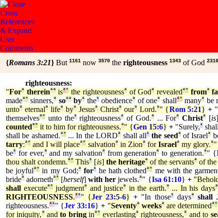
{
Romans 3:21
}
But
1161
now
3570
the
righteousness
1343
of God
231
righteousness:
"
For
ª
therein
ª
ª
is
²
°
the righteousness
ª
of God
ª
revealed
ª
°
from
ª
fa
made
ª
°
sinners,
ª
so
ª
ª
by
ª
the
¹
obedience
ª
of one
ª
shall
²
°
many
ª
be 
unto
ª
eternal
ª
life
ª
by
ª
Jesus
ª
Christ
ª
our
ª
Lord.
ª
" {
Rom 5:21
}
+
themselves
ª
°
unto the
¹
righteousness
ª
of God.
ª
... For
ª
Christ
ª
[
is
counted
ª
°
it to him for righteousness.
ª
" {
Gen 15:6
}
+
"Surely,
¹
shall
shall be ashamed.
ª
°
... In the LORD
ª
shall all
¹
the seed
ª
of Israel
ª
be
tarry
:
ª
°
and I will place
ª
°
salvation
ª
in Zion
ª
for
Israel
ª
my glory.
ª
"
be
¹
for ever,
ª
and my salvation
ª
from generation
ª
to generation.
ª
" {
thou shalt condemn.
ª
°
This
¹
[
is
]
the heritage
ª
of the servants
ª
of th
be joyful
ª
°
in my God;
ª
for
¹
he hath clothed
ª
°
me with the garmen
bride
ª
adorneth
ª
°
[
herself
]
with her
jewels.
ª
" {
Isa 61:10
}
+
"Behold
shall
execute
ª
°
judgment
ª
and justice
ª
in the earth.
ª
... In his days
RIGHTEOUSNESS
.
²
¹
" {
Jer 23:5
-
6
}
+
"In those
¹
days
ª
shall
righteousness.
²
¹
" {
Jer 33:16
}
+
"
Seventy
ª
weeks
ª
are determined
ª
°
for iniquity,
ª
and
to bring
in
ª
°
everlasting
ª
righteousness,
ª
and to
se