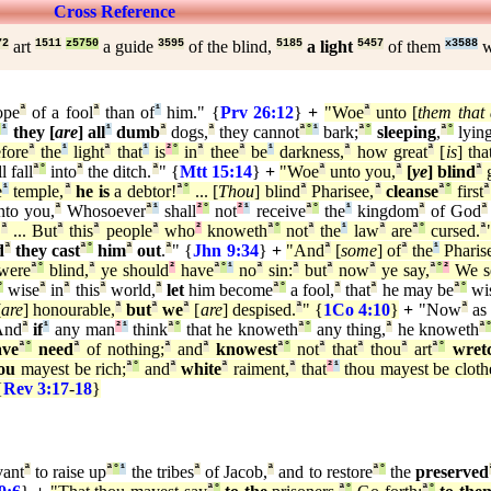
Cross Reference
72
art
1511
z5750
a guide
3595
of the blind,
5185
a light
5457
of them
x3588
w
ope
ª
of a fool
ª
than of
¹
him." {
Prv 26:12
}
+
"Woe
ª
unto [
them that 
°
¹
they [
are
] all
¹
dumb
ª
dogs,
ª
they cannot
ª
°
¹
bark;
ª
°
sleeping
,
ª
°
lyin
fore
ª
the
¹
light
ª
that
¹
is
²
°
in
ª
thee
ª
be
¹
darkness,
ª
how great
ª
[
is
] tha
l fall
ª
°
into
ª
the ditch.
ª
" {
Mtt 15:14
}
+
"Woe
ª
unto you,
ª
[
ye
] blind
ª
g
e
¹
temple,
ª
he is
a debtor!
ª
°
... [
Thou
] blind
ª
Pharisee,
ª
cleanse
ª
°
first
ª
to you,
ª
Whosoever
ª
¹
shall
²
°
not
²
¹
receive
ª
°
the
¹
kingdom
ª
of God
ª
.
ª
... But
ª
this
ª
people
ª
who
²
knoweth
ª
°
not
ª
the
¹
law
ª
are
ª
°
cursed.
ª
d
ª
they
cast
ª
°
him
ª
out
.
ª
" {
Jhn 9:34
}
+
"And
ª
[
some
] of
ª
the
¹
Pharis
were
ª
°
blind,
ª
ye should
²
have
ª
°
¹
no
ª
sin:
ª
but
ª
now
ª
ye say,
ª
°
²
We s
°
wise
ª
in
ª
this
ª
world,
ª
let
him become
ª
°
a fool,
ª
that
ª
he may be
ª
°
wi
[
are
] honourable,
ª
but
ª
we
ª
[
are
] despised.
ª
" {
1Co 4:10
}
+
"Now
ª
a
And
ª
if
¹
any man
²
¹
think
ª
°
that he knoweth
ª
°
any thing,
ª
he knoweth
ª
ave
ª
°
need
ª
of nothing;
ª
and
ª
knowest
ª
°
not
ª
that
ª
thou
ª
art
ª
°
wret
ou
mayest be rich;
ª
°
and
ª
white
ª
raiment,
ª
that
²
¹
thou mayest be cloth
{
Rev 3:17
-
18
}
ant
ª
to raise up
ª
°
¹
the tribes
ª
of Jacob,
ª
and to restore
ª
°
the
preserved
ª
°
ª
°
ª
°