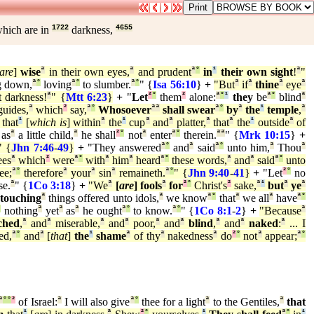
hich are in
1722
darkness,
4655
are
]
wise
ª
in their own eyes,
ª
and prudent
ª
°
in
¹
their own sight
!
ª
"
g down,
ª
°
loving
ª
°
to slumber.
ª
°
" {
Isa 56:10
}
+
"But
ª
if
ª
thine
ª
eye
ª
t darkness!
ª
" {
Mtt 6:23
}
+
"
Let
²
°
them
²
alone:
ª
°
¹
they
be
ª
°
blind
ª
uides,
ª
which
²
say,
ª
°
Whosoever
ª
ª
shall swear
ª
°
by
ª
the
¹
temple
,
ª
that
¹
[
which is
] within
ª
the
¹
cup
ª
and
ª
platter,
ª
that
ª
the
¹
outside
ª
of
as
ª
a little child,
ª
he shall
²
°
not
ª
enter
ª
°
therein.
ª
ª
" {
Mrk 10:15
}
+
" {
Jhn 7:46
-
49
}
+
"They answered
ª
°
and
ª
said
ª
°
unto him,
ª
Thou
ª
ees
ª
which
²
were
ª
°
with
ª
him
ª
heard
ª
°
these words,
ª
and
ª
said
ª
°
unto
ee;
ª
°
therefore
ª
your
ª
sin
ª
remaineth.
ª
°
" {
Jhn 9:40
-
41
}
+
"Let
²
°
no
se.
ª
" {
1Co 3:18
}
+
"We
ª
[
are
] fools
ª
for
²
°
Christ's
²
sake,
ª
¹
but
ª
ye
ª
s
touching
ª
things offered unto idols,
ª
we know
ª
°
that
ª
we all
ª
have
ª
°
°
nothing
ª
yet
ª
as
ª
he ought
ª
°
to know.
ª
°
" {
1Co 8:1
-
2
}
+
"Because
ª
ched
,
ª
and
ª
miserable,
ª
and
ª
poor,
ª
and
ª
blind
,
ª
and
ª
naked
:
ª
... I
ed,
ª
°
and
ª
[
that
]
the
¹
shame
ª
of thy
ª
nakedness
ª
do
²
°
not
ª
appear;
ª
°
ª
°
°
²
of Israel:
ª
I will also give
ª
°
thee for a light
ª
to the Gentiles,
ª
that
¹
ª
²
°
¹
ª
°
¹