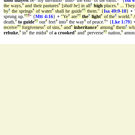
thou mayest
be
my salvation
unto
the end
of the earth.
" {
Isa 4
the ways,
ª
and their pastures
ª
[
shall be
] in all
¹
high
places.
ª
... The
by
¹
the springs
ª
of water
ª
shall he guide
ª
°
them." {
Isa 49:9
-
10
}
+
sprung up.
ª
°
²
" {
Mtt 4:16
}
+
"Ye
ª
are
ª
°
the
¹
light
ª
of the
¹
world.
ª
A
death,
ª
to guide
ª
°
our
ª
feet
ª
into
ª
the way
ª
of peace.
ª
" {
Lke 1:79
}
receive
ª
°
forgiveness
ª
of sins,
ª
and
ª
inheritance
ª
among
ª
them
¹
whi
rebuke
,
ª
in
ª
the midst
ª
of
a crooked
ª
and
ª
perverse
ª
°
nation,
ª
amon