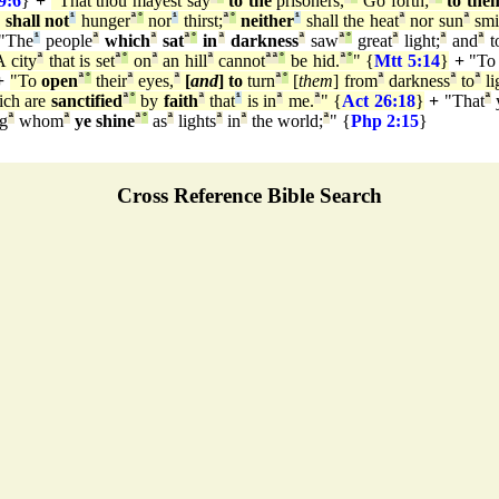
9:6
}
+
"That thou mayest say
to the
prisoners,
Go forth;
to the
y
shall not
¹
hunger
ª
°
nor
¹
thirst;
ª
°
neither
¹
shall the heat
ª
nor sun
ª
smi
"The
¹
people
ª
which
ª
sat
ª
°
in
ª
darkness
ª
saw
ª
°
great
ª
light;
ª
and
ª
t
 city
ª
that is set
ª
°
on
ª
an hill
ª
cannot
ª
ª
°
be hid.
ª
°
" {
Mtt 5:14
}
+
"T
+
"To
open
ª
°
their
ª
eyes,
ª
[
and
] to
turn
ª
°
[
them
] from
ª
darkness
ª
to
ª
li
ch are
sanctified
ª
°
by
faith
ª
that
¹
is in
ª
me.
ª
" {
Act 26:18
}
+
"That
ª
g
ª
whom
ª
ye shine
ª
°
as
ª
lights
ª
in
ª
the world;
ª
" {
Php 2:15
}
Cross Reference Bible Search