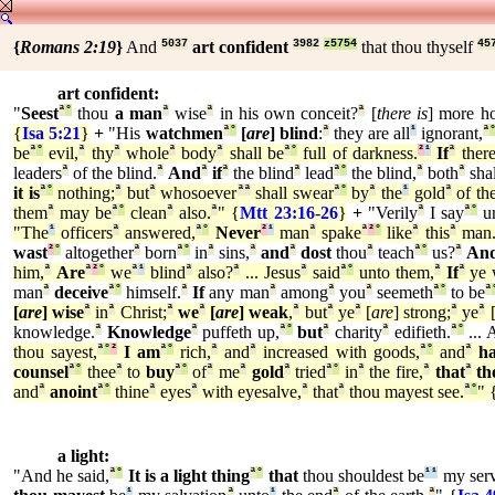
{
Romans 2:19
}
And
5037
art confident
3982
z5754
that thou thyself
45
art confident:
"
Seest
ª
°
thou
a man
ª
wise
ª
in his own conceit?
ª
[
there is
] more h
{
Isa 5:21
}
+
"His
watchmen
ª
°
[
are
] blind
:
ª
they are all
¹
ignorant,
ª
be
ª
°
evil,
ª
thy
ª
whole
ª
body
ª
shall be
ª
°
full of darkness.
²
¹
If
ª
there
leaders
ª
of the blind.
ª
And
ª
if
ª
the blind
ª
lead
ª
°
the blind,
ª
both
ª
shal
it is
ª
°
nothing;
ª
but
ª
whosoever
ª
ª
shall swear
ª
°
by
ª
the
¹
gold
ª
of th
them
ª
may be
ª
°
clean
ª
also.
ª
" {
Mtt 23:16
-
26
}
+
"Verily
ª
I say
ª
°
un
"The
¹
officers
ª
answered,
ª
°
Never
²
¹
man
ª
spake
ª
²
°
like
ª
this
ª
man
wast
²
°
altogether
ª
born
ª
°
in
ª
sins,
ª
and
ª
dost
thou
ª
teach
ª
°
us?
ª
An
him,
ª
Are
ª
²
°
we
ª
¹
blind
ª
also?
ª
... Jesus
ª
said
ª
°
unto them,
ª
If
ª
ye 
man
ª
deceive
ª
°
himself.
ª
If
any man
ª
among
ª
you
ª
seemeth
ª
°
to be
ª
[
are
] wise
ª
in
ª
Christ;
ª
we
ª
[
are
] weak
,
ª
but
ª
ye
ª
[
are
] strong;
ª
ye
ª
knowledge.
ª
Knowledge
ª
puffeth up,
ª
°
but
ª
charity
ª
edifieth.
ª
°
... 
thou sayest,
ª
°
²
I am
ª
°
rich,
ª
and
ª
increased with goods,
ª
°
and
ª
h
counsel
ª
°
thee
ª
to
buy
ª
°
of
ª
me
ª
gold
ª
tried
ª
°
in
ª
the fire,
ª
that
ª
th
and
ª
anoint
ª
°
thine
ª
eyes
ª
with eyesalve,
ª
that
ª
thou mayest see.
ª
°
" 
a light:
"And he said,
ª
°
It is a light thing
ª
°
that
thou shouldest be
¹
¹
my serv
¹
ª
¹
ª
ª