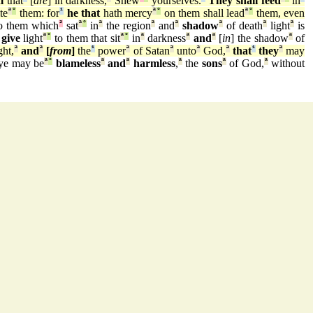
m
that
[
are
] in darkness,
Shew
yourselves.
They shall feed
in
te
ª
°
them: for
¹
he that
hath mercy
ª
°
on them shall lead
ª
°
them, even
o them which
²
sat
ª
°
in
ª
the region
ª
and
ª
shadow
ª
of death
ª
light
ª
is
o
give
light
ª
°
to them that sit
ª
°
in
ª
darkness
ª
and
ª
[
in
] the shadow
ª
of
ght,
ª
and
ª
[
from
]
the
¹
power
ª
of Satan
ª
unto
ª
God,
ª
that
¹
they
ª
may
ye may be
ª
°
blameless
ª
and
ª
harmless
,
ª
the
sons
ª
of God,
ª
without