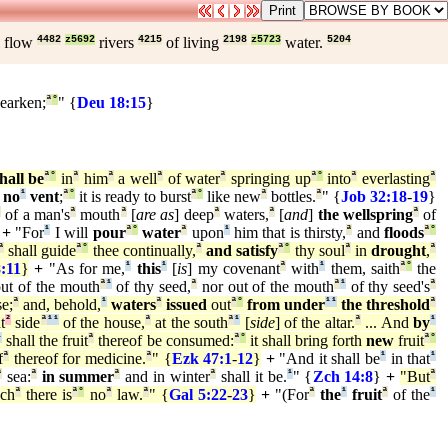
l flow
4482
z5692
rivers
4215
of living
2198
z5723
water.
5204
hearken;
ª
°
" {
Deu 18:15
}
hall be
ª
°
in
ª
him
ª
a well
ª
of water
ª
springing up
ª
°
into
ª
everlasting
ª
 no
¹
vent
;
ª
°
it is ready to burst
ª
°
like new
ª
bottles.
ª
" {
Job 32:18
-
19
}
ª
of a man's
ª
mouth
ª
[
are as
] deep
ª
waters,
ª
[
and
]
the wellspring
ª
of
+
"For
¹
I will
pour
ª
°
water
ª
upon
¹
him that is thirsty,
ª
and
floods
ª
°
ª
shall guide
ª
°
thee continually,
ª
and satisfy
ª
°
thy soul
ª
in
drought
,
ª
8:11
}
+
"As for me,
¹
this
¹
[
is
] my covenant
ª
with
¹
them, saith
ª
°
the
ut of the mouth
ª
¹
of thy seed,
ª
nor out of the mouth
ª
¹
of thy seed's
ª
e;
ª
and, behold,
¹
waters
ª
issued
out
ª
°
from under
¹
¹
the threshold
ª
t
²
side
ª
¹
¹
of the house,
ª
at the south
ª
¹
[
side
] of the altar.
ª
... And
by
¹
¹
shall the fruit
ª
thereof be consumed:
ª
°
it shall bring forth
new
fruit
ª
°
f
ª
thereof for medicine.
ª
" {
Ezk 47:1
-
12
}
+
"And it shall be
¹
in that
¹
ª
sea:
ª
in summer
ª
and in winter
ª
shall it be.
¹
" {
Zch 14:8
}
+
"But
ª
ch
ª
there is
ª
°
no
ª
law.
ª
" {
Gal 5:22
-
23
}
+
"(For
ª
the
¹
fruit
ª
of the
¹