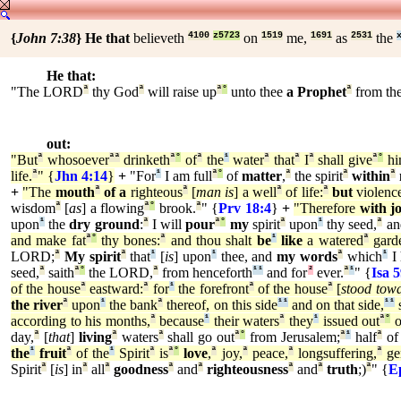
{
John 7:38
}
He that
believeth
4100
z5723
on
1519
me,
1691
as
2531
the
He that:
"The LORD
ª
thy God
ª
will raise up
ª
°
unto thee
a Prophet
ª
from the
out:
"But
ª
whosoever
ª
ª
drinketh
ª
°
of
ª
the
¹
water
ª
that
ª
I
ª
shall give
ª
°
hi
life.
ª
" {
Jhn 4:14
}
+
"For
¹
I am full
ª
°
of
matter
,
ª
the spirit
ª
within
ª
+
"The
mouth
ª
of a
righteous
ª
[
man is
] a well
ª
of life:
ª
but
violenc
wisdom
ª
[
as
] a flowing
ª
°
brook.
ª
" {
Prv 18:4
}
+
"Therefore
with j
upon
¹
the
dry ground
:
ª
I will
pour
ª
°
my
spirit
ª
upon
¹
thy seed,
ª
an
and make fat
ª
°
thy bones:
ª
and thou shalt
be
¹
like
a watered
ª
gard
LORD;
ª
My spirit
ª
that
¹
[
is
] upon
¹
thee, and
my words
ª
which
¹
I 
seed,
ª
saith
ª
°
the LORD,
ª
from henceforth
¹
¹
and for
²
ever.
ª
¹
" {
Isa 
of the house
ª
eastward:
ª
for
¹
the forefront
ª
of the house
ª
[
stood tow
the river
ª
upon
¹
the bank
ª
thereof, on this side
¹
¹
and on that side,
¹
¹
according to his months,
ª
because
¹
their waters
ª
they
¹
issued out
ª
°
o
day,
ª
[
that
]
living
ª
waters
ª
shall go out
ª
°
from Jerusalem;
ª
¹
half
ª
of
the
¹
fruit
ª
of the
¹
Spirit
ª
is
ª
°
love
,
ª
joy,
ª
peace,
ª
longsuffering,
ª
gen
Spirit
ª
[
is
] in
ª
all
ª
goodness
ª
and
ª
righteousness
ª
and
ª
truth
;)
ª
" {
E