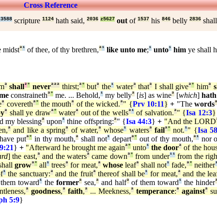
Cross Reference
x3588
scripture
1124
hath said,
2036
z5627
out
of
1537
his
846
belly
2836
shal
 midst
ª
¹
of thee, of thy brethren,
ª
¹
like unto me
;
¹
unto
¹
him
ye shall 
m
ª
shall
²
°
never
ª
ª
ª
thirst;
ª
°
but
ª
the
¹
water
ª
that
ª
I shall give
ª
°
him
ª
s
me
constraineth
ª
°
me. ... Behold,
¹
my belly
ª
[
is
] as wine
ª
[
which
]
hath
e
ª
covereth
ª
°
the mouth
ª
of the wicked.
ª
" {
Prv 10:11
}
+
"The
words
oy
ª
shall ye draw
ª
°
water
ª
out of the wells
ª
¹
of salvation.
ª
" {
Isa 12:3
}
d my blessing
ª
upon
¹
thine offspring:
ª
" {
Isa 44:3
}
+
"And the LORD
en,
ª
and like a spring
ª
of water,
ª
whose
¹
waters
ª
fail
ª
°
not.
¹
" {
Isa 5
have put
ª
°
in thy mouth,
ª
shall not
¹
depart
ª
°
out of thy mouth,
ª
¹
nor o
59:21
}
+
"Afterward he brought me again
ª
°
unto
¹
the door
ª
of the hous
ard
] the east,
ª
and the waters
ª
came down
ª
°
from under
¹
¹
from the righ
shall
grow
ª
°
all
¹
trees
ª
for meat,
ª
whose
leaf
ª
shall not
¹
fade,
ª
°
neither
f
¹
the sanctuary:
ª
and the fruit
ª
thereof shall be
¹
for meat,
ª
and the lea
 them toward
¹
the
former
ª
sea,
ª
and half
ª
of them toward
¹
the hinder
tleness,
ª
goodness
,
ª
faith
,
ª
... Meekness,
ª
temperance
:
ª
against
ª
su
ph 5:9
}