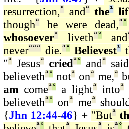
ª
ª
¹
resurrection,
and
the
lif
ª
ª
°
though
he were dead,
ª
ª
°
whosoever
liveth
and
ª
ª
ª
ª
°
¹
never
die.
Believest
t
ª
ª
ª
°
ª
"
Jesus
cried
and
said
ª
°
ª
ª
ª
believeth
not
on
me,
b
ª
°
ª
ª
am
come
a light
into
ª
°
ª
ª
believeth
on
me
shoul
ª
{
Jhn 12:44
-
46
}
+
"But
t
ª
°
ª
ª
ª
°
believe
that
Jesus
is
t