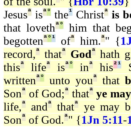
of the soul.
" {
Hbr 10:39
}
ª
ª
°
¹
ª
Jesus
is
the
Christ
is 
ª
°
that loveth
him that beg
ª
°
¹
ª
ª
begotten
of
him.
" {
1
ª
ª
ª
record,
that
God
hath g
ª
ª
ª
°
ª
²
¹
this
life
is
in
his
S
ª
°
ª
written
unto you
that
b
ª
ª
ª
Son
of God;
that
ye ma
ª
ª
ª
life,
and
that
ye may be
ª
ª
Son
of God.
" {
1Jn 5:11
-