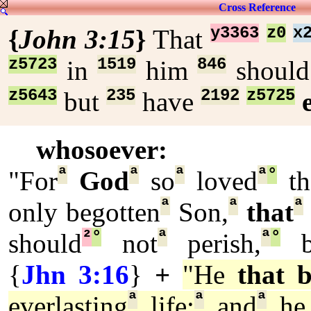
Cross Reference
y3363
z0
x
{
John 3:15
}
That
z5723
1519
846
in
him
shoul
z5643
235
2192
z5725
but
have
whosoever:
ª
ª
ª
ª
°
"For
God
so
loved
th
ª
ª
ª
only begotten
Son,
that
²
°
ª
ª
°
should
not
perish,
b
{
Jhn 3:16
}
+
"He
that b
ª
ª
ª
everlasting
life:
and
he 