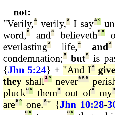
not:
ª
ª
ª
°
"Verily,
verily,
I say
un
ª
ª
ª
°
word,
and
believeth
on
ª
ª
ª
everlasting
life,
and
ª
ª
condemnation;
but
is pa
ª
{
Jhn 5:24
}
+
"And
I
giv
²
°
ª
ª
ª
they
shall
never
peris
ª
°
ª
ª
pluck
them
out of
my
ª
°
ª
are
one.
" {
Jhn 10:28
-
3
ª
°
ª
°