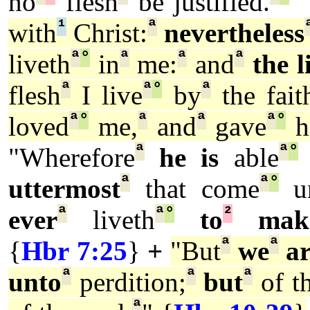
no
flesh
be justified.
"
¹
ª
with
Christ:
nevertheless
ª
°
ª
ª
ª
liveth
in
me:
and
the l
ª
ª
°
ª
flesh
I live
by
the fait
ª
°
ª
ª
ª
°
loved
me,
and
gave
h
ª
ª
°
"Wherefore
he is
able
ª
ª
°
uttermost
that come
u
ª
ª
°
²
ever
liveth
to
mak
ª
ª
{
Hbr 7:25
}
+
"But
we
ar
ª
ª
ª
unto
perdition;
but
of th
ª