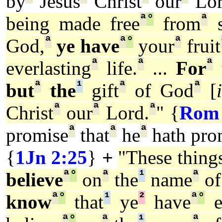
by
Jesus
Christ
our
Lor
ª
°
ª
being made free
from
s
ª
ª
°
ª
God,
ye have
your
fruit
ª
ª
ª
everlasting
life.
...
For
ª
¹
ª
ª
but
the
gift
of God
[
ª
ª
ª
Christ
our
Lord.
" {
Rom 
ª
ª
ª
promise
that
he
hath pro
{
1Jn 2:25
}
+
"These thing
ª
°
ª
¹
ª
believe
on
the
name
of
ª
°
¹
²
ª
°
know
that
ye
have
e
ª
°
ª
¹
ª