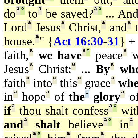
ª
°
ª
ª
°
do
to
be saved?
... An
ª
ª
ª
ª
Lord
Jesus
Christ,
and
t
ª
house.
" {
Act 16:30
-
31
}
+
ª
ª
°
ª
faith,
we have
peace
w
ª
ª
ª
Jesus
Christ:
...
By
wh
ª
ª
ª
ª
faith
into
this
grace
whe
ª
ª
¹
ª
in
hope
of
the
glory
of
ª
ª
°
if
thou shalt confess
wit
ª
ª
°
ª
and
shalt
believe
in
ª
°
ª
ª