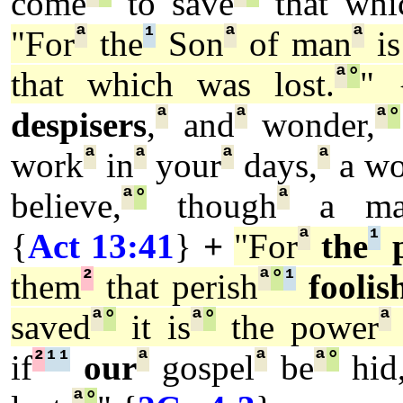
come
to save
that whi
ª
¹
ª
ª
"For
the
Son
of man
is
ª
°
that which was lost.
" 
ª
ª
ª
°
despisers
,
and
wonder,
ª
ª
ª
ª
work
in
your
days,
a wo
ª
°
ª
believe,
though
a ma
ª
¹
{
Act 13:41
}
+
"For
the
p
²
ª
°
¹
them
that perish
foolis
ª
°
ª
°
ª
saved
it is
the power
²
¹
¹
ª
ª
ª
°
if
our
gospel
be
hid
ª
°