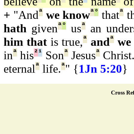
believe
on
the
name
of
ª
ª
°
ª
+
"And
we know
that
t
ª
°
ª
hath
given
us
an unders
ª
ª
him that
is true,
and
we
ª
²
¹
ª
ª
in
his
Son
Jesus
Christ
ª
ª
eternal
life.
" {
1Jn 5:20
}
Cross Ref