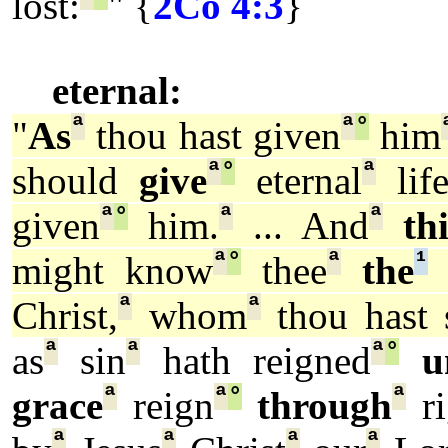
lost:
" {
2Co 4:3
}
eternal:
ª
ª
°
"
As
thou hast given
him
ª
°
ª
should
give
eternal
lif
ª
°
ª
ª
given
him.
... And
th
ª
°
ª
¹
might know
thee
the
ª
ª
Christ,
whom
thou hast 
ª
ª
ª
°
as
sin
hath reigned
u
ª
ª
°
ª
grace
reign
through
ri
ª
ª
ª
ª