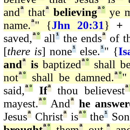
ª
ª
ª
°
and
that
believing
ye m
ª
name.
" {
Jhn 20:31
}
+
ª
°
¹
ª
saved,
all
the ends
of th
¹
¹
[
there is
] none
else.
" {
Is
ª
ª
°
and
is
baptized
shall be
ª
°
ª
°
not
shall be damned.
"
ª
°
ª
ª
said,
If
thou believest
ª
°
ª
mayest.
And
he answer
ª
ª
ª
°
¹
Jesus
Christ
is
the
Son
ª
°
ª
ª
brought
them
out,
and