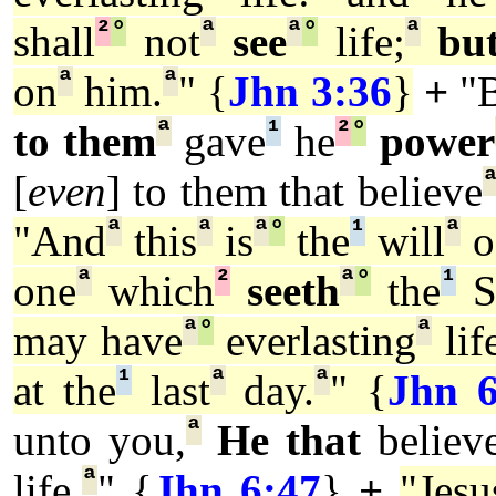
²
°
ª
ª
°
ª
shall
not
see
life;
bu
ª
ª
on
him.
" {
Jhn 3:36
}
+
"
ª
¹
²
°
to them
gave
he
power
[
even
] to them that believe
ª
ª
ª
°
¹
ª
"And
this
is
the
will
o
ª
²
ª
°
¹
one
which
seeth
the
S
ª
°
ª
may have
everlasting
lif
¹
ª
ª
at the
last
day.
" {
Jhn 6
ª
unto you,
He that
believ
ª
life.
" {
Jhn 6:47
}
+
"Jesu