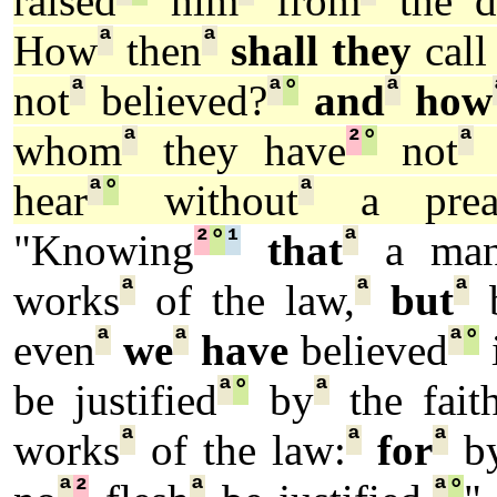
raised
him
from
the d
ª
ª
How
then
shall they
call
ª
ª
°
ª
not
believed?
and
how
ª
²
°
ª
whom
they have
not
ª
°
ª
hear
without
a preac
²
°
¹
ª
"Knowing
that
a ma
ª
ª
ª
works
of the law,
but
ª
ª
ª
°
even
we
have
believed
ª
°
ª
be justified
by
the fait
ª
ª
ª
works
of the law:
for
b
ª
²
ª
ª
°