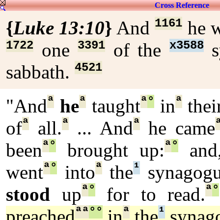
Cross Reference
1161
{
Luke 13:10
}
And
he 
1722
3391
x3588
one
of the
s
4521
sabbath.
ª
ª
ª
°
ª
"And
he
taught
in
thei
ª
ª
ª
of
all.
... And
he came
ª
°
ª
°
been
brought up:
and
ª
°
ª
¹
went
into
the
synagog
ª
°
ª
°
stood
up
for to read.
ª
ª
°
°
ª
¹
preached
in
the
synag