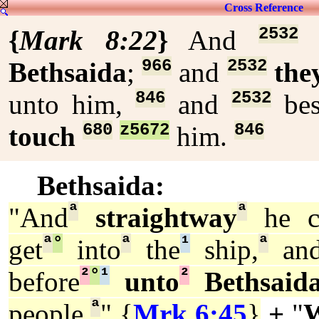
Cross Reference
2532
{
Mark 8:22
}
And
h
966
2532
Bethsaida
;
and
the
846
2532
unto him,
and
be
680
z5672
846
touch
him.
Bethsaida:
ª
ª
"And
straightway
he co
ª
°
ª
¹
ª
get
into
the
ship,
an
²
°
¹
²
before
unto
Bethsaid
ª
people.
" {
Mrk 6:45
}
+
"