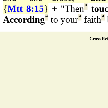
ª
{
Mtt 8:15
}
+
"Then
tou
ª
ª
ª
According
to your
faith
Cross Ref