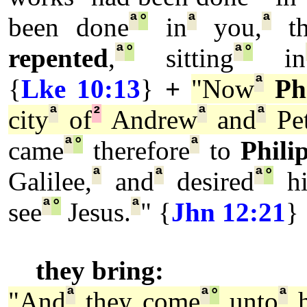
ª
°
ª
ª
been done
in
you,
th
ª
°
ª
°
repented
,
sitting
in
ª
{
Lke 10:13
}
+
"Now
Ph
ª
²
ª
ª
city
of
Andrew
and
Pet
ª
°
ª
came
therefore
to
Phili
ª
ª
ª
°
Galilee,
and
desired
hi
ª
°
ª
see
Jesus.
" {
Jhn 12:21
}
they bring:
ª
ª
°
ª
"And
they come
unto
h