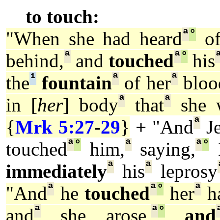
to touch:
ª
°
"When she had heard
o
ª
ª
°
behind,
and
touched
his
¹
ª
ª
the
fountain
of her
bloo
ª
ª
in [
her
] body
that
she w
ª
{
Mrk 5:27
-
29
}
+
"And
Je
ª
°
ª
ª
°
touched
him,
saying,
ª
ª
immediately
his
leprosy
ª
ª
°
ª
"And
he
touched
her
h
ª
ª
°
and
she arose,
and