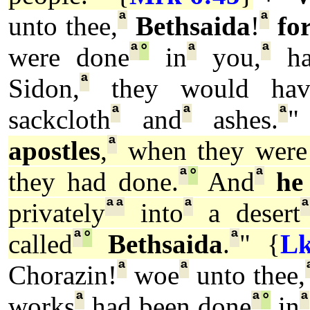
ª
ª
unto thee,
Bethsaida
!
fo
ª
°
ª
ª
were done
in
you,
ha
ª
Sidon,
they would h
ª
ª
ª
sackcloth
and
ashes.
"
ª
apostles
,
when they were 
ª
°
ª
they had done.
And
he
ª
ª
ª
ª
privately
into
a desert
ª
°
ª
called
Bethsaida
.
" {
Lk
ª
ª
Chorazin!
woe
unto thee,
ª
ª
°
ª
works
had been done
in