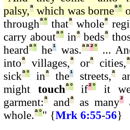
ª
ª
°
palsy,
which was borne
o
ª
°
ª
ª
through
that
whole
regi
ª
°
ª
ª
carry about
in
beds
thos
ª
°
¹
ª
ª
²
°
heard
he
was.
... An
ª
ª
ª
into
villages,
or
cities,
ª
°
ª
¹
ª
sick
in
the
streets,
a
ª
°
²
°
might
touch
if
it we
ª
ª
²
garment:
and
as many
ª
°
whole.
" {
Mrk 6:55
-
56
}