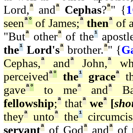
ª
ª
ª
Lord,
and
Cephas
?
" {
1
ª
°
ª
ª
seen
of James;
then
of a
ª
ª
¹
"But
other
of the
apostl
¹
ª
ª
the
Lord's
brother.
" {
Ga
ª
ª
ª
Cephas,
and
John,
wh
ª
°
¹
ª
perceived
the
grace
th
ª
°
ª
ª
gave
to me
and
Bar
ª
ª
ª
fellowship
;
that
we
[
sho
ª
ª
¹
they
unto
the
circumcis
ª
ª
ª
servant
of God
and
of 