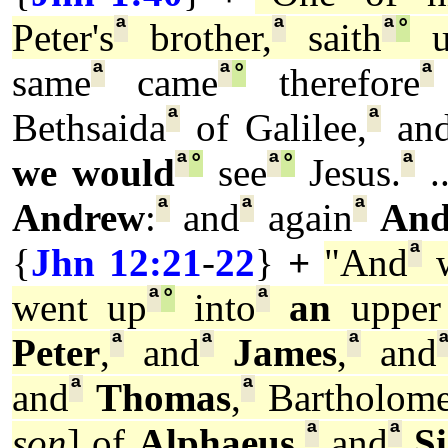
ª
ª
ª
°
Peter's
brother,
saith
u
ª
ª
°
ª
same
came
therefore
ª
ª
Bethsaida
of Galilee,
an
ª
°
ª
°
ª
we would
see
Jesus.
..
ª
ª
ª
Andrew
:
and
again
And
ª
{
Jhn 12:21
-
22
}
+
"And
w
ª
°
ª
went up
into
an
upper
ª
ª
ª
Peter
,
and
James
,
and
ª
ª
and
Thomas
,
Bartholom
ª
ª
son
] of
Alphaeus
,
and
S