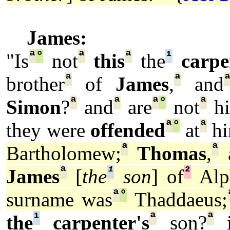
James:
ª
°
ª
ª
¹
"Is
not
this
the
carpe
ª
ª
brother
of
James
,
and
ª
ª
ª
°
ª
Simon
?
and
are
not
hi
ª
°
ª
they were
offended
at
hi
ª
ª
Bartholomew;
Thomas
,
ª
¹
²
James
[
the
son
] of
Alp
ª
°
surname was
Thaddaeus;
¹
ª
ª
the
carpenter's
son?
i