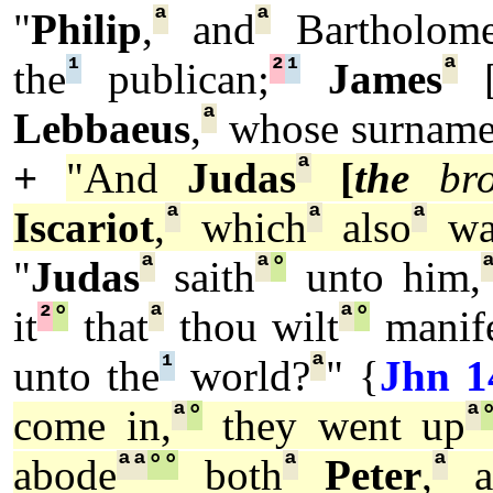
ª
ª
"
Philip
,
and
Bartholom
¹
²
¹
ª
the
publican;
James
ª
Lebbaeus
,
whose surname
ª
+
"And
Judas
[
the
bro
ª
ª
ª
Iscariot
,
which
also
wa
ª
ª
°
"
Judas
saith
unto him,
²
°
ª
ª
°
it
that
thou wilt
manife
¹
ª
unto the
world?
" {
Jhn 1
ª
°
ª
come in,
they went up
ª
ª
°
°
ª
ª
abode
both
Peter
,
a