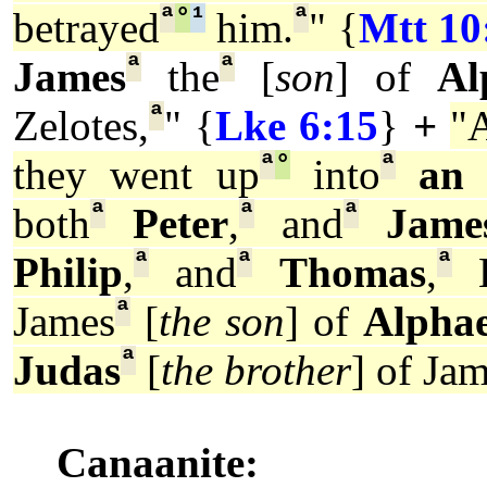
ª
°
¹
ª
betrayed
him.
" {
Mtt 10
ª
ª
James
the
[
son
] of
Al
ª
Zelotes,
" {
Lke 6:15
}
+
"
ª
°
ª
they went up
into
an
u
ª
ª
ª
both
Peter
,
and
Jame
ª
ª
ª
Philip
,
and
Thomas
,
B
ª
James
[
the son
] of
Alpha
ª
Judas
[
the brother
] of Jam
Canaanite: