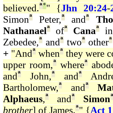
ª
°
believed.
" {
Jhn 20:24
-
ª
ª
ª
Simon
Peter,
and
Th
ª
ª
ª
Nathanael
of
Cana
in 
ª
ª
ª
ª
Zebedee,
and
two
other
ª
ª
+
"And
when
they were c
ª
ª
upper room,
where
abod
ª
ª
ª
and
John,
and
Andre
ª
ª
Bartholomew,
and
Ma
ª
ª
Alphaeus
,
and
Simon
ª
brother
] of James.
" {
Act 1