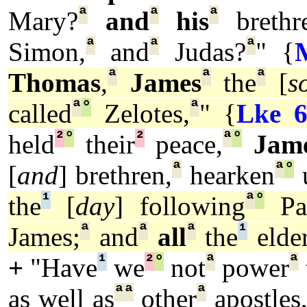
ª
ª
ª
Mary?
and
his
brethr
ª
ª
ª
Simon,
and
Judas?
" {
ª
ª
ª
Thomas
,
James
the
[
s
ª
°
ª
called
Zelotes,
" {
Lke 6
²
°
²
ª
°
held
their
peace,
Jam
ª
ª
°
[
and
] brethren,
hearken
u
¹
ª
°
the
[
day
] following
Pa
ª
ª
ª
¹
James;
and
all
the
elde
¹
²
°
ª
ª
+
"Have
we
not
power
ª
ª
ª
as well as
other
apostles