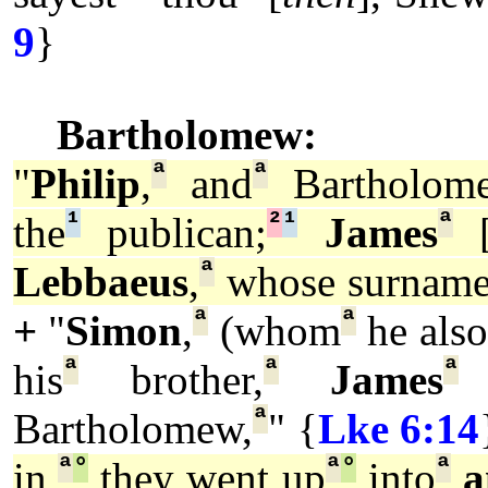
9
}
Bartholomew:
ª
ª
"
Philip
,
and
Bartholom
¹
²
¹
ª
the
publican;
James
ª
Lebbaeus
,
whose surname
ª
ª
+
"
Simon
,
(whom
he also
ª
ª
ª
his
brother,
James
ª
Bartholomew,
" {
Lke 6:14
ª
°
ª
°
ª
in,
they went up
into
a