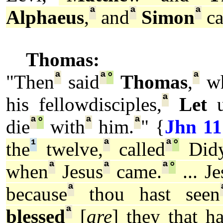
ª
ª
ª
Alphaeus
,
and
Simon
ca
Thomas:
ª
ª
°
ª
"Then
said
Thomas
,
wh
ª
his fellowdisciples,
Let
u
ª
°
ª
ª
die
with
him.
" {
Jhn 11
¹
ª
ª
°
the
twelve,
called
Didy
ª
ª
ª
°
when
Jesus
came.
... Je
ª
because
thou hast seen
ª
blessed
[
are
] they that h