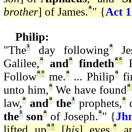
ª
brother
] of James.
" {
Act 1
Philip:
¹
ª
"The
day following
Je
ª
ª
ª
°
Galilee,
and
findeth
P
ª
°
ª
ª
Follow
me.
... Philip
fi
ª
ª
unto him,
We have found
ª
ª
¹
ª
law,
and
the
prophets,
d
¹
ª
ª
the
son
of Joseph.
" {
Jh
ª
°
ª
lifted up
[
his
] eyes,
a