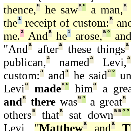
ª
ª
°
ª
thence,
he saw
a man,
¹
ª
the
receipt of custom:
an
²
ª
¹
ª
°
me.
And
he
arose,
and
ª
ª
ª
"And
after
these things
ª
ª
ª
publican,
named
Levi,
ª
ª
ª
°
custom:
and
he said
un
ª
ª
°
ª
Levi
made
him
a grea
ª
ª
°
ª
and
there
was
a great
ª
ª
ª
ª
°
°
others
that
sat down
ª
ª
Levi,
"
Matthew
and
T