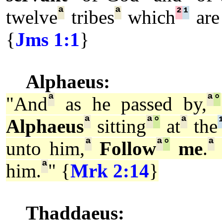
ª
ª
²
¹
twelve
tribes
which
ar
{
Jms 1:1
}
Alphaeus:
ª
ª
°
"And
as he passed by,
ª
ª
°
ª
Alphaeus
sitting
at
the
ª
ª
°
ª
unto him,
Follow
me
.
ª
him.
" {
Mrk 2:14
}
Thaddaeus: