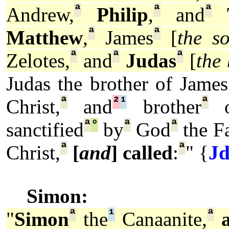
ª
ª
ª
Andrew,
Philip
,
and
ª
ª
Matthew
,
James
[
the s
ª
ª
ª
Zelotes,
and
Judas
[
the
Judas the brother of Jame
ª
²
¹
ª
Christ,
and
brother
o
ª
°
ª
ª
sanctified
by
God
the Fa
ª
ª
Christ,
[
and
] called
:
" {
Jd
Simon:
ª
¹
ª
"
Simon
the
Canaanite,