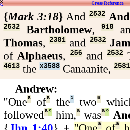
Cross Reference
2532
{
Mark 3:18
}
And
And
2532
918
Bartholomew
,
a
2381
2532
Thomas
,
and
Jam
256
2532
of
Alphaeus
,
and
4613
x3588
2581
the
Canaanite,
Andrew:
ª
ª
¹
ª
"One
of
the
two
whic
ª
°
ª
ª
°
followed
him,
was
An
ª
ª
{
Jhn 1:40
}
+
"One
of
h