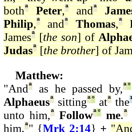
ª
ª
ª
both
Peter
,
and
Jame
ª
ª
ª
Philip
,
and
Thomas
,
B
ª
James
[
the son
] of
Alpha
ª
Judas
[
the brother
] of Jam
Matthew:
ª
ª
°
"And
as he passed by,
ª
ª
°
ª
Alphaeus
sitting
at
the
ª
ª
°
ª
unto him,
Follow
me
.
ª
him.
" {
Mrk 2:14
}
+
"An