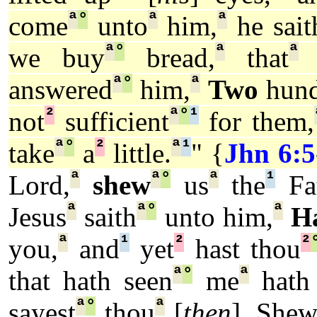
ª
°
ª
ª
come
unto
him,
he sait
ª
°
ª
ª
we buy
bread,
that
t
ª
°
ª
answered
him,
Two
hund
²
ª
°
¹
not
sufficient
for them,
ª
°
²
ª
¹
take
a
little.
" {
Jhn 6:5
ª
ª
°
ª
¹
Lord,
shew
us
the
Fat
ª
ª
°
ª
Jesus
saith
unto him,
H
ª
¹
²
²
you,
and
yet
hast thou
ª
°
ª
that hath seen
me
hath
ª
°
ª
sayest
thou
[
then
], She