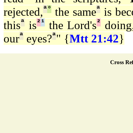
ª
°
ª
rejected,
the same
is be
ª
²
¹
²
this
is
the Lord's
doing
ª
ª
our
eyes?
" {
Mtt 21:42
}
Cross Ref