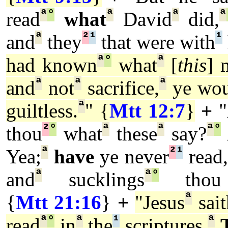
ª
°
ª
ª
ª
read
what
David
did,
ª
²
¹
¹
and
they
that were with
ª
°
ª
had known
what
[
this
] 
ª
ª
ª
and
not
sacrifice,
ye wou
ª
guiltless.
" {
Mtt 12:7
}
+
²
°
ª
ª
ª
°
thou
what
these
say?
ª
²
¹
Yea;
have
ye never
read,
ª
ª
°
and
sucklings
thou 
ª
{
Mtt 21:16
}
+
"Jesus
sait
ª
°
ª
¹
ª
read
in
the
scriptures,