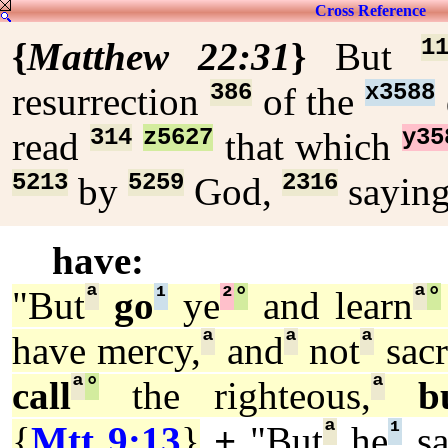
Cross Reference
1
{
Matthew 22:31
}
But
386
x3588
resurrection
of the
314
z5627
y35
read
that which
5213
5259
2316
by
God,
sayin
have:
ª
¹
²
°
ª
°
"But
go
ye
and learn
ª
ª
ª
have mercy,
and
not
sacr
ª
°
ª
call
the righteous,
b
ª
¹
{
Mtt 9:13
}
+
"But
he
sa