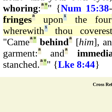
ª
°
whoring
:
" {
Num 15:38
ª
¹
fringes
upon
the four
¹
wherewith
thou coveres
ª
°
ª
"Came
behind
[
him
], a
ª
ª
garment:
and
immedia
ª
°
stanched.
" {
Lke 8:44
}
Cross Ref