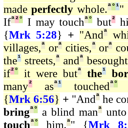
ª
°
¹
made
perfectly
whole.
"
ª
²
°
ª
°
²
If
I may touch
but
hi
ª
{
Mrk 5:28
}
+
"And
whi
ª
ª
ª
ª
villages,
or
cities,
or
cou
¹
ª
ª
the
streets,
and
besought
²
°
ª
¹
if
it were but
the
bor
²
ª
¹
ª
°
many
as
touched
h
ª
{
Mrk 6:56
}
+
"And
he co
ª
°
ª
bring
a blind man
unto
ª
°
ª
touch
him.
" {
Mrk 8: