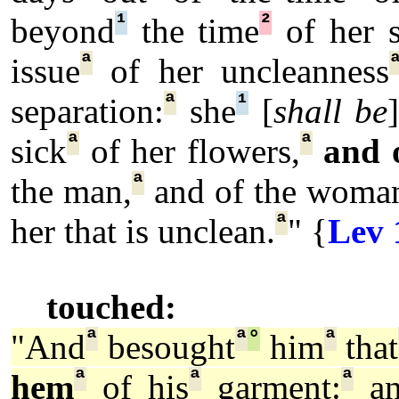
¹
²
beyond
the time
of her s
ª
issue
of her uncleanness
ª
¹
separation:
she
[
shall be
ª
ª
sick
of her flowers,
and 
ª
the man,
and of the woma
ª
her that is unclean.
" {
Lev 
touched:
ª
ª
°
ª
"And
besought
him
that
ª
ª
ª
hem
of his
garment:
an