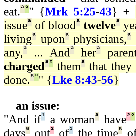
ª
°
eat.
" {
Mrk 5:25
-
43
}
+
ª
ª
ª
issue
of blood
twelve
yea
ª
ª
ª
living
upon
physicians,
ª
ª
ª
any,
... And
her
parent
ª
°
ª
charged
them
that they 
ª
°
done.
" {
Lke 8:43
-
56
}
an issue:
¹
ª
²
°
"And if
a woman
have
ª
²
¹
ª
days
out
of
the time
of