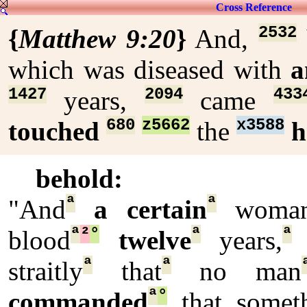
Cross Reference
2532
{
Matthew 9:20
}
And,
which was diseased with
a
1427
2094
433
years,
came
680
z5662
x3588
touched
the
behold:
ª
ª
"And
a certain
woman
ª
²
°
ª
ª
blood
twelve
years,
.
ª
ª
straitly
that
no man
ª
°
commanded
that somet