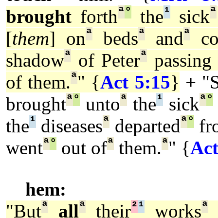
ª
°
¹
ª
brought
forth
the
sick
ª
ª
ª
[
them
] on
beds
and
co
ª
ª
shadow
of Peter
passing
ª
of them.
" {
Act 5:15
}
+
"
ª
°
ª
¹
ª
°
brought
unto
the
sick
¹
ª
ª
°
the
diseases
departed
fr
ª
°
ª
ª
went
out of
them.
" {
Act
hem:
ª
ª
²
¹
ª
"But
all
their
works