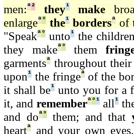
ª
²
¹
men:
they
make
broa
ª
°
¹
ª
enlarge
the
borders
of 
ª
°
¹
"Speak
unto
the childre
ª
°
they make
them
fring
ª
garments
throughout their 
¹
ª
upon
the fringe
of the bo
¹
it shall be
unto you for a f
ª
°
¹
¹
it, and
remember
all
th
ª
°
and do
them; and that
ª
heart
and your own eyes,