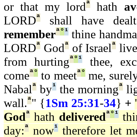
ª
or that my lord
hath
av
ª
LORD
shall have dealt
ª
°
¹
remember
thine handma
ª
ª
ª
LORD
God
of Israel
live
ª
°
¹
from hurting
thee, exc
ª
°
ª
°
come
to meet
me, surel
ª
¹
ª
Nabal
by
the morning
li
ª
wall.
" {
1Sm 25:31
-
34
}
+
ª
ª
°
¹
God
hath
delivered
thi
ª
¹
day:
now
therefore let m