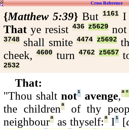
Cross Reference
1161
{
Matthew 5:39
}
But
436
z5629
That
ye resist
no
3748
4474
z5692
shall smite
t
4600
4762
z5657
cheek,
turn
t
2532
That:
¹
ª
"Thou shalt
not
avenge
,
ª
the children
of thy peop
ª
ª
¹
neighbour
as thyself:
I
[