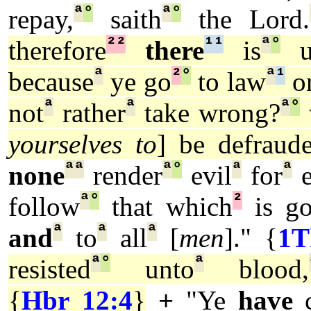
ª
°
ª
°
repay,
saith
the Lord.
²
²
¹
¹
ª
°
therefore
there
is
ut
ª
²
°
ª
¹
because
ye go
to law
on
ª
ª
ª
°
not
rather
take wrong?
yourselves to
] be defraud
ª
ª
ª
°
ª
ª
none
render
evil
for
e
ª
°
²
follow
that which
is go
ª
ª
ª
and
to
all
[
men
]." {
1T
ª
°
ª
resisted
unto
blood,
{
Hbr 12:4
}
+
"Ye
have
c