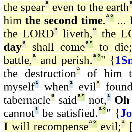
ª
the spear
even to the earth
ª
°
him
the second time
.
...
ª
ª
the LORD
liveth,
the L
ª
ª
°
day
shall come
to die;
ª
ª
°
battle,
and perish.
" {
1S
ª
the destruction
of him t
¹
¹
ª
myself
when
evil
foun
ª
ª
°
¹
tabernacle
said
not,
Oh
¹
ª
°
cannot
be satisfied.
" {
Jo
ª
°
ª
I
will recompense
evil;