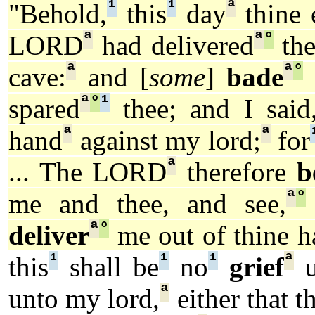
¹
¹
ª
"Behold,
this
day
thine 
ª
ª
°
LORD
had delivered
the
ª
ª
°
cave:
and [
some
]
bade
ª
°
¹
spared
thee; and I said
ª
ª
hand
against my lord;
for
ª
... The LORD
therefore
b
ª
°
me and thee, and see,
ª
°
deliver
me out of thine h
¹
¹
¹
ª
this
shall be
no
grief
u
ª
unto my lord,
either that t