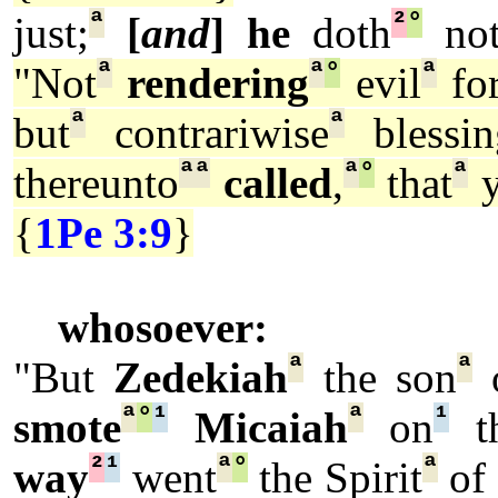
ª
²
°
just;
[
and
] he
doth
no
ª
ª
°
ª
"Not
rendering
evil
fo
ª
ª
but
contrariwise
blessin
ª
ª
ª
°
ª
thereunto
called
,
that
y
{
1Pe 3:9
}
whosoever:
ª
ª
"But
Zedekiah
the son
o
ª
°
¹
ª
¹
smote
Micaiah
on
th
²
¹
ª
°
ª
way
went
the Spirit
of