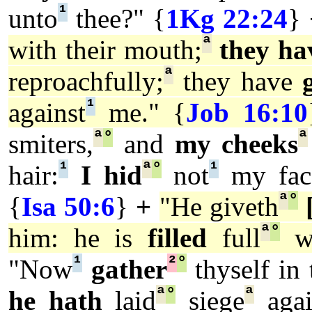
¹
unto
thee?" {
1Kg 22:24
}
ª
with their mouth;
they ha
ª
reproachfully;
they have
¹
against
me." {
Job 16:10
ª
°
ª
smiters,
and
my cheeks
¹
ª
°
¹
hair:
I hid
not
my fac
ª
°
{
Isa 50:6
}
+
"He giveth
ª
°
him: he is
filled
full
wi
¹
²
°
"Now
gather
thyself in 
ª
°
ª
he hath
laid
siege
agai