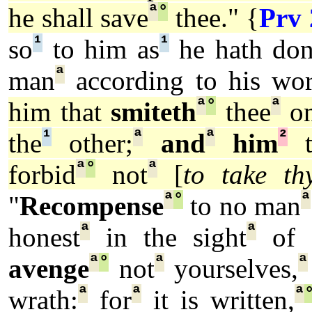
ª
°
he shall save
thee." {
Prv 
¹
¹
so
to him as
he hath do
ª
man
according to his wor
ª
°
ª
him that
smiteth
thee
o
¹
ª
ª
²
the
other;
and
him
t
ª
°
ª
forbid
not
[
to take th
ª
°
ª
"
Recompense
to no man
ª
ª
honest
in the sight
of a
ª
°
ª
ª
avenge
not
yourselves,
ª
ª
ª
wrath:
for
it is written,