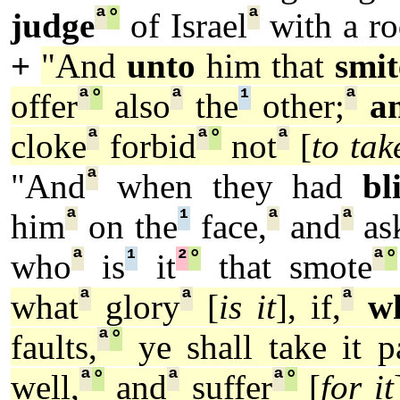
ª
°
ª
judge
of Israel
with a r
+
"And
unto
him that
smit
ª
°
ª
¹
ª
offer
also
the
other;
a
ª
ª
°
ª
cloke
forbid
not
[
to tak
ª
"And
when they had
bl
ª
¹
ª
ª
him
on the
face,
and
as
ª
¹
²
°
ª
°
who
is
it
that smote
ª
ª
ª
what
glory
[
is it
], if,
w
ª
°
faults,
ye shall take it pa
ª
°
ª
ª
°
well,
and
suffer
[
for it