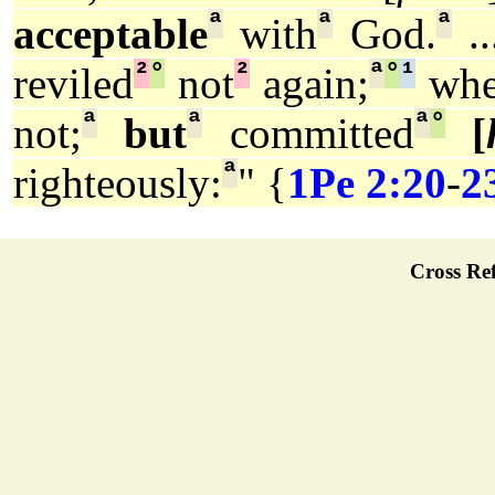
ª
ª
ª
acceptable
with
God.
..
²
°
²
ª
°
¹
reviled
not
again;
when
ª
ª
ª
°
not;
but
committed
[
ª
righteously:
" {
1Pe 2:20
-
2
Cross Ref