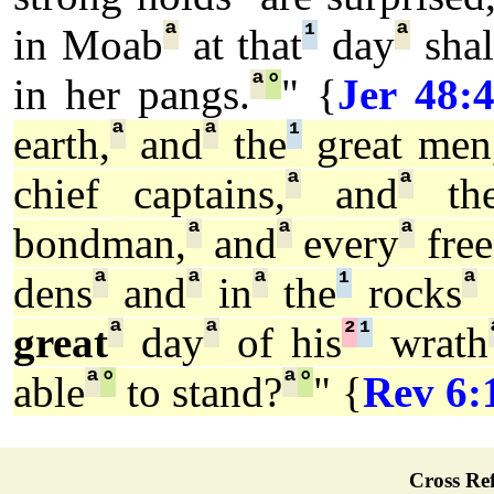
ª
¹
ª
in Moab
at that
day
shal
ª
°
in her pangs.
" {
Jer 48:
ª
ª
¹
earth,
and
the
great men
ª
ª
chief captains,
and
th
ª
ª
ª
bondman,
and
every
free
ª
ª
ª
¹
ª
dens
and
in
the
rocks
ª
ª
²
¹
great
day
of his
wrath
ª
°
ª
°
able
to stand?
" {
Rev 6:
Cross Ref