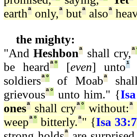
ª
ª
ª
ª
earth
only,
but
also
heav
the mighty:
ª
ª
"And
Heshbon
shall cry,
ª
°
¹
be heard
[
even
] unto
ª
°
ª
soldiers
of Moab
shall
ª
°
grievous
unto him." {
Isa
ª
ª
°
ª
ones
shall cry
without:
ª
°
ª
weep
bitterly.
" {
Isa 33:7
ª
strong holds
are surprised