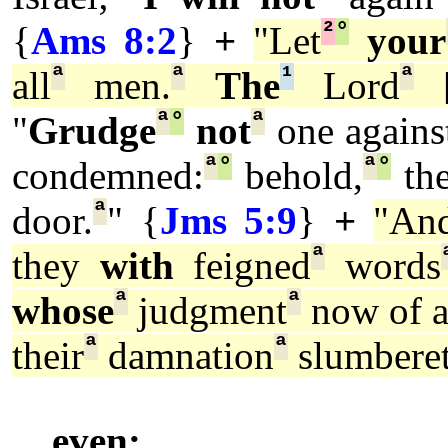
²
°
{
Ams 8:2
}
+
"Let
your
ª
ª
¹
ª
all
men.
The
Lord
ª
°
ª
"
Grudge
not
one against
ª
°
ª
°
condemned:
behold,
th
ª
door.
" {
Jms 5:9
}
+
"An
ª
they
with
feigned
words
ª
ª
whose
judgment
now of a
ª
ª
their
damnation
slumbere
even: