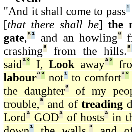
¹
"And it shall come to pass
[
that there shall be
]
the 
ª
¹
ª
gate
,
and an howling
f
ª
ª
crashing
from the hills.
ª
°
ª
°
said
I,
Look
away
fr
ª
°
¹
ª
°
labour
not
to comfort
ª
the daughter
of my peop
ª
trouble,
and of
treading
d
ª
ª
ª
Lord
GOD
of hosts
in t
¹
ª
down
the walls,
and 