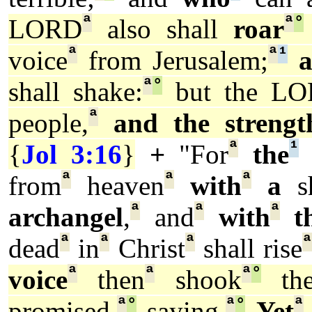
ª
ª
°
LORD
also shall
roar
ª
ª
¹
voice
from Jerusalem;
a
ª
°
shall shake:
but the L
ª
people,
and the strengt
ª
¹
{
Jol 3:16
}
+
"For
the
ª
ª
ª
from
heaven
with
a
sh
ª
ª
ª
archangel
,
and
with
th
ª
ª
ª
dead
in
Christ
shall rise
ª
ª
ª
°
voice
then
shook
th
ª
°
ª
°
ª
promised,
saying,
Yet