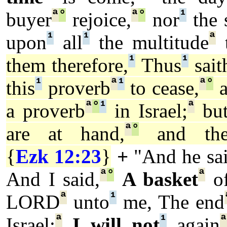
ª
°
ª
°
¹
buyer
rejoice,
nor
the s
¹
¹
ª
upon
all
the multitude
t
¹
¹
them therefore,
Thus
sait
¹
ª
¹
ª
°
this
proverb
to cease,
a
ª
°
¹
ª
a proverb
in Israel;
bu
ª
°
are at hand,
and the 
{
Ezk 12:23
}
+
"And he sai
ª
°
ª
And I said,
A basket
of
ª
¹
LORD
unto
me, The end
ª
¹
Israel;
I will not
again