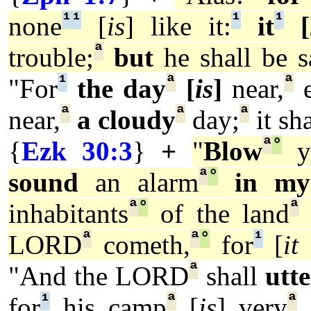
¹
¹
¹
¹
none
[
is
] like it:
it
[
ª
trouble;
but
he shall be s
¹
ª
ª
"For
the day
[
is
]
near,
e
ª
ª
ª
near,
a cloudy
day;
it sha
ª
°
{
Ezk 30:3
}
+
"
Blow
y
ª
°
sound
an alarm
in my
ª
°
ª
inhabitants
of the land
ª
ª
°
¹
LORD
cometh,
for
[
it 
ª
"And the LORD
shall
utte
¹
ª
ª
for
his camp
[
is
] very
g