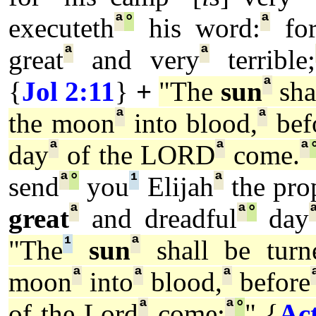
ª
°
ª
executeth
his word:
fo
ª
ª
great
and very
terrible;
ª
{
Jol 2:11
}
+
"The
sun
sha
ª
ª
the moon
into blood,
bef
ª
ª
ª
day
of the LORD
come.
ª
°
¹
ª
send
you
Elijah
the pro
ª
ª
°
great
and dreadful
day
¹
ª
"The
sun
shall be turn
ª
ª
ª
moon
into
blood,
before
ª
ª
°
of the Lord
come:
" {
Ac