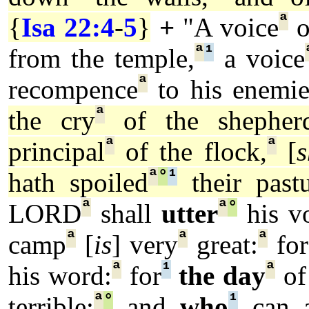
ª
{
Isa 22:4
-
5
}
+
"A voice
o
ª
¹
from the temple,
a voice
ª
recompence
to his enemie
ª
the cry
of the shepherd
ª
ª
principal
of the flock,
[
s
ª
°
¹
hath spoiled
their pastu
ª
ª
°
LORD
shall
utter
his v
ª
ª
ª
camp
[
is
] very
great:
for
ª
¹
ª
his word:
for
the day
of
ª
°
¹
terrible;
and
who
can a