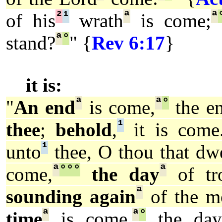
²
¹
ª
ª
of his
wrath
is come;
ª
°
stand?
" {
Rev 6:17
}
it is:
ª
ª
°
"
An end
is come,
the e
¹
thee
;
behold
,
it is come
¹
unto
thee, O thou that dwe
ª
°
°
°
ª
come,
the day
of tr
ª
sounding again
of the mo
ª
ª
°
time
is come,
the day