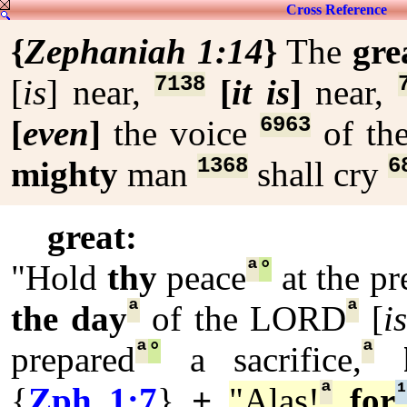
Cross Reference
{
Zephaniah 1:14
}
The
gre
7138
[
is
] near,
[
it is
]
near,
6963
[
even
]
the voice
of th
1368
6
mighty
man
shall cry
great:
ª
°
"Hold
thy
peace
at the pr
ª
ª
the day
of the LORD
[
is
ª
°
ª
prepared
a sacrifice,
ª
{
Zph 1:7
}
+
"Alas!
for