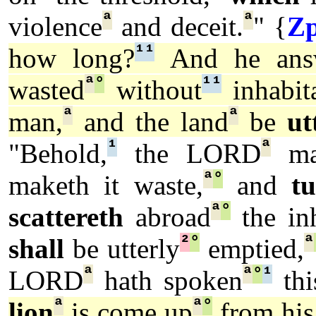
ª
ª
violence
and deceit.
" {
Zp
¹
¹
how long?
And he answ
ª
°
¹
¹
wasted
without
inhabita
ª
ª
man,
and the land
be
ut
¹
ª
"Behold,
the LORD
mak
ª
°
maketh it waste,
and
t
ª
°
scattereth
abroad
the inh
²
°
ª
shall
be utterly
emptied,
ª
ª
°
¹
LORD
hath spoken
thi
ª
ª
°
lion
is come up
from his 