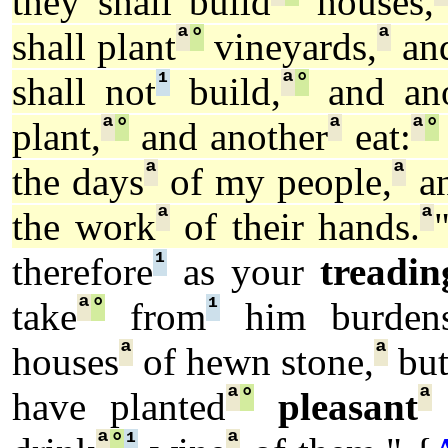
they shall build
houses,
ª
°
ª
shall plant
vineyards,
and
¹
ª
°
shall not
build,
and ano
ª
°
ª
ª
°
plant,
and another
eat:
ª
ª
the days
of my people,
an
ª
ª
the work
of their hands.
¹
therefore
as your
treadin
ª
°
¹
take
from
him burden
ª
ª
houses
of hewn stone,
but
ª
°
ª
have planted
pleasant
ª
°
¹
ª