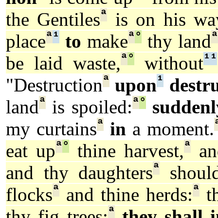
ª
the Gentiles
is on his wa
ª
¹
ª
°
ª
place
to
make
thy land
ª
°
¹
¹
be laid waste,
without
ª
¹
"Destruction
upon
destru
ª
ª
°
land
is spoiled:
suddenl
ª
my curtains
in
a moment.
ª
°
ª
eat up
thine harvest,
and
ª
and thy daughters
should
ª
ª
flocks
and thine herds:
th
ª
thy fig trees:
they shall 