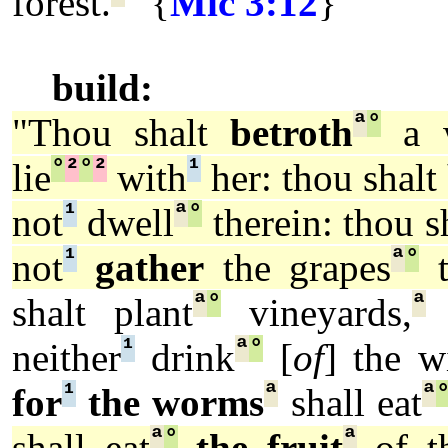
forest.
" {
Mic 3:12
}
build:
ª
°
"Thou shalt
betroth
a w
°
²
°
²
¹
lie
with
her: thou shalt
¹
ª
°
not
dwell
therein: thou s
¹
ª
°
not
gather
the grapes
t
ª
°
ª
shalt plant
vineyards,
a
¹
ª
°
neither
drink
[
of
] the w
¹
ª
ª
for
the worms
shall eat
ª
°
ª
shall eat
the fruit
of th