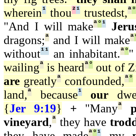
¹
²
¹
ª
wherein
thou
trustedst,
ª
°
¹
"And I will make
Jeru
ª
ª
dragons;
and I will make
¹
¹
ª
°
without
an inhabitant.
"
ª
ª
°
wailing
is heard
out of Z
ª
ª
°
are
greatly
confounded,
ª
¹
land,
because
our
dwel
ª
{
Jer 9:19
}
+
"Many
p
ª
vineyard
,
they have
trod
ª
°
¹
they have made
my