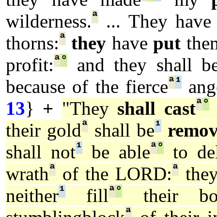
ª
wilderness.
... They hav
ª
thorns:
they
have
put
them
ª
°
profit:
and they shall b
ª
¹
because of the fierce
ang
ª
°
13
}
+
"They
shall cast
t
ª
¹
their gold
shall be
remo
¹
ª
°
shall not
be able
to del
ª
ª
wrath
of the LORD:
they
¹
ª
°
neither
fill
their bow
ª