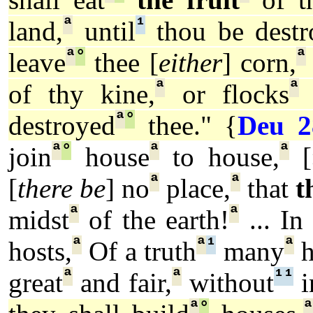
ª
¹
land,
until
thou be destr
ª
°
ª
leave
thee [
either
] corn,
ª
ª
of thy kine,
or flocks
o
ª
°
destroyed
thee." {
Deu 2
ª
°
ª
ª
join
house
to house,
[
ª
ª
[
there be
] no
place,
that
t
ª
ª
midst
of the earth!
... In
ª
ª
¹
ª
hosts,
Of a truth
many
h
ª
ª
¹
¹
great
and fair,
without
i
ª
°
ª