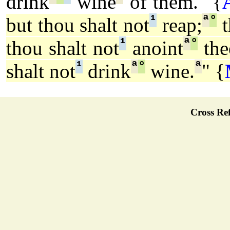
drink
wine
of them." {
¹
ª
°
but thou shalt not
reap;
t
¹
ª
°
thou shalt not
anoint
the
¹
ª
°
ª
shalt not
drink
wine.
" {
Cross Ref