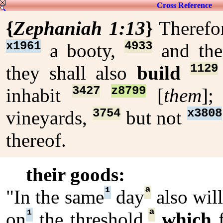
Cross Reference
{
Zephaniah 1:13
}
Therefo
x1961
4933
a booty,
and the
1129
they shall also
build
3427
z8799
inhabit
[
them
];
3754
x3808
vineyards,
but not
thereof.
their goods:
¹
ª
"In the same
day
also will
¹
ª
on
the threshold,
which
f