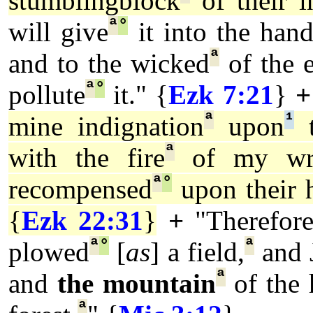
stumblingblock
of their in
ª
°
will give
it into the hand
ª
and to the wicked
of the e
ª
°
pollute
it." {
Ezk 7:21
}
+
ª
¹
mine indignation
upon
t
ª
with the fire
of my wra
ª
°
recompensed
upon their 
{
Ezk 22:31
}
+
"Therefor
ª
°
ª
plowed
[
as
] a field,
and 
ª
and
the mountain
of the 
ª