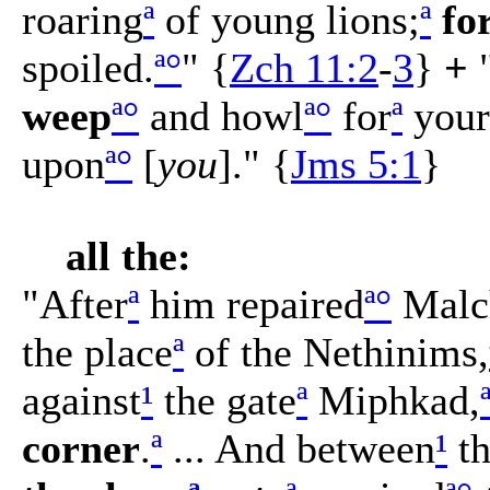
roaring
ª
of young lions;
ª
fo
spoiled.
ª
°
" {
Zch 11:2
-
3
}
+
weep
ª
°
and howl
ª
°
for
ª
your
upon
ª
°
[
you
]." {
Jms 5:1
}
all the:
"After
ª
him repaired
ª
°
Malc
the place
ª
of the Nethinims,
against
¹
the gate
ª
Miphkad,
corner
.
ª
... And between
¹
th