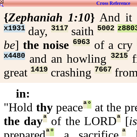
Cross Reference
{
Zephaniah 1:10
}
And it 
x1931
3117
5002
z880
day,
saith
6963
be
]
the noise
of a cry
x4480
3215
and an howling
f
1419
7667
great
crashing
from 
in:
ª
°
"Hold
thy
peace
at the pr
ª
ª
the day
of the LORD
[
is
ª
°
ª
prepared
a sacrifice,