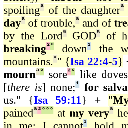
ª
ª
spoiling
of the daughter
ª
ª
day
of trouble,
and of
tr
ª
ª
by the Lord
GOD
of h
²
°
¹
breaking
down
the wa
ª
mountains.
" {
Isa 22:4
-
5
}
ª
°
²
°
mourn
sore
like doves
¹
[
there is
] none;
for salva
us." {
Isa 59:11
}
+
"
My
ª
²
°
°
°
ª
pained
at
my very
he
¹
in me; I cannot
hold m