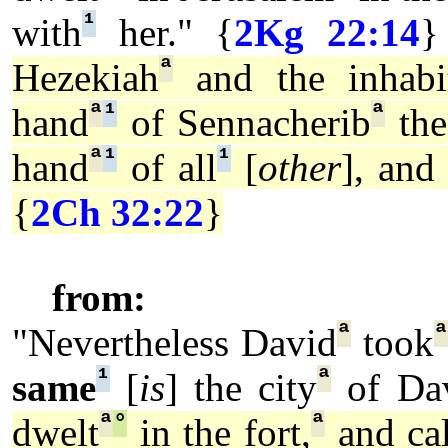
¹
with
her." {
2Kg 22:14
}
ª
Hezekiah
and the inhabit
ª
¹
ª
hand
of Sennacherib
the
ª
¹
¹
hand
of all
[
other
], an
{
2Ch 32:22
}
from:
ª
ª
"Nevertheless David
took
¹
ª
same
[
is
] the city
of Dav
ª
°
ª
dwelt
in the fort,
and cal