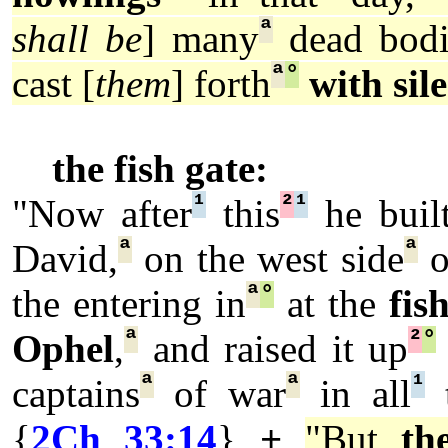
ª
shall be
] many
dead bodi
ª
°
cast [
them
] forth
with sil
the fish gate:
¹
²
¹
"Now after
this
he buil
ª
ª
David,
on the west side
o
ª
°
the entering in
at the
fis
ª
²
°
Ophel
,
and raised it up
ª
ª
¹
captains
of war
in all
t
{
2Ch 33:14
}
+
"But
th