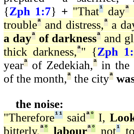
¹
ª
{
Zph 1:7
}
+
"That
day
ª
ª
trouble
and distress,
a da
ª
ª
a day
of darkness
and gl
ª
thick darkness,
" {
Zph 1:
ª
ª
year
of Zedekiah,
in the 
ª
ª
of the month,
the city
wa
the noise:
¹
¹
ª
°
"Therefore
said
I,
Loo
ª
°
ª
°
¹
bitterly,
labour
not
to