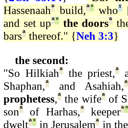
ª
ª
°
¹
Hassenaah
build,
who
ª
°
ª
and set up
the doors
the
ª
bars
thereof." {
Neh 3:3
}
the second:
ª
ª
"So Hilkiah
the priest,
a
ª
Shaphan,
and Asahiah,
ª
ª
prophetess
,
the wife
of S
ª
ª
ª
son
of Harhas,
keeper
ª
°
ª
dwelt
in Jerusalem
in th