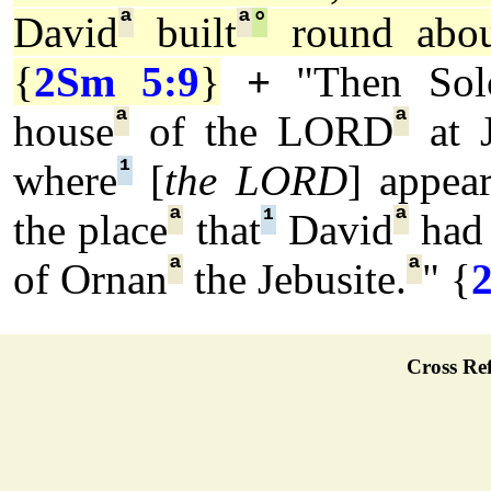
ª
ª
°
David
built
round abou
{
2Sm 5:9
}
+
"Then So
ª
ª
house
of the LORD
at J
¹
where
[
the LORD
] appea
ª
¹
ª
the place
that
David
had 
ª
ª
of Ornan
the Jebusite.
" {
Cross Ref