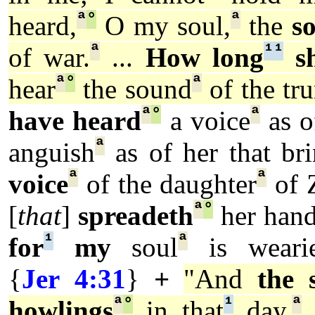
ª
°
ª
heard,
O my soul,
the
s
ª
¹
¹
of war.
...
How long
s
ª
°
ª
hear
the sound
of the tr
ª
°
ª
have heard
a voice
as o
ª
anguish
as of her that brin
ª
ª
voice
of the daughter
of 
ª
°
[
that
]
spreadeth
her hand
¹
ª
for
my
soul
is weari
{
Jer 4:31
}
+
"And
the 
ª
°
¹
ª
howlings
in that
day,
s