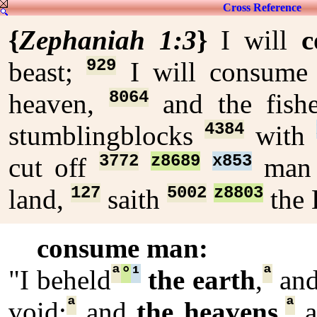
Cross Reference
{
Zephaniah 1:3
}
I will
929
beast;
I will consum
8064
heaven,
and the fish
4384
stumblingblocks
with
3772
z8689
x853
cut off
ma
127
5002
z8803
land,
saith
the
consume man:
ª
°
¹
ª
"I beheld
the earth
,
and
ª
ª
void;
and
the heavens
,
a