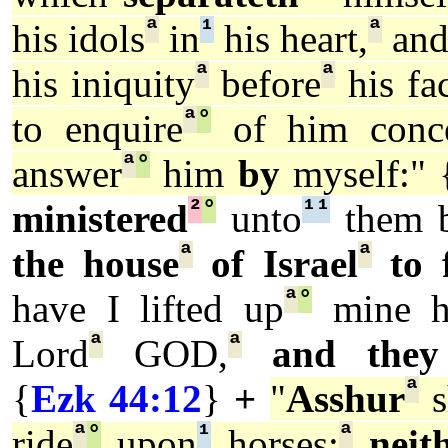
ª
¹
ª
his idols
in
his heart,
and
ª
ª
his iniquity
before
his fa
ª
°
to enquire
of him conce
ª
°
answer
him
by
myself:" 
²
°
¹
¹
ministered
unto
them b
ª
ª
the house
of Israel
to f
ª
°
have I lifted up
mine h
ª
ª
Lord
GOD,
and they
ª
{
Ezk 44:12
}
+
"
Asshur
s
ª
°
¹
ª
ride
upon
horses:
neit