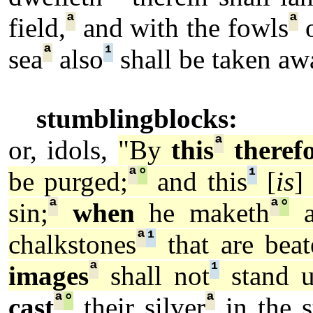
ª
ª
field,
and with the fowls
o
ª
¹
sea
also
shall be taken aw
stumblingblocks:
ª
or, idols,
"By
this
theref
ª
°
¹
be purged;
and this
[
is
] 
ª
ª
°
sin;
when
he maketh
a
ª
¹
chalkstones
that are beat
ª
¹
images
shall not
stand u
ª
°
ª
cast
their silver
in the st