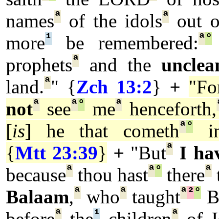
ª
ª
names
of the idols
out o
¹
ª
°
more
be remembered:
ª
prophets
and the
unclea
ª
land.
" {
Zch 13:2
}
+
"Fo
ª
ª
°
ª
not
see
me
henceforth,
ª
°
[
is
] he that cometh
i
ª
{
Mtt 23:39
}
+
"But
I ha
ª
ª
°
ª
because
thou hast
there
ª
ª
ª
²
°
Balaam
,
who
taught
B
ª
¹
ª
before
the
children
of Is