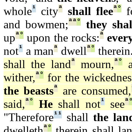
¹
ª
ª
°
whole
city
shall flee
fo
ª
ª
°
and bowmen;
they shal
ª
°
ª
up
upon the rocks:
ever
¹
ª
ª
°
not
a man
dwell
therein
ª
ª
°
shall the land
mourn,
a
ª
°
wither,
for the wickednes
ª
the beasts
are consumed,
ª
°
¹
ª
said,
He
shall not
see
¹
¹
"Therefore
shall
the lan
ª
°
dwelleth
therein shall la