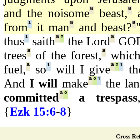
ª
ª
and the noisome
beast,
a
¹
ª
ª
from
it man
and beast?
¹
ª
°
ª
thus
saith
the Lord
GOD
ª
ª
trees
of the forest,
whic
ª
¹
ª
°
¹
fuel,
so
will I give
the
ª
°
¹
And
I will
make
the la
ª
°
committed
a trespass
{
Ezk 15:6
-
8
}
Cross Ref