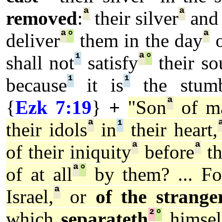
ª
ª
removed
:
their silver
and 
ª
°
ª
deliver
them in the day
o
¹
ª
°
shall not
satisfy
their so
¹
¹
because
it is
the stumb
ª
{
Ezk 7:19
}
+
"Son
of m
ª
¹
their idols
in
their heart,
ª
ª
of their iniquity
before
th
ª
°
of at all
by them? ... Fo
ª
Israel,
or
of the strange
²
°
which
separateth
himsel