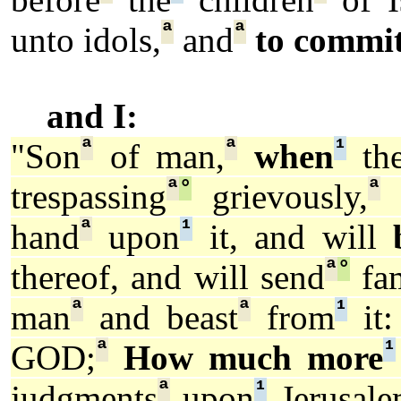
ª
ª
unto idols,
and
to commi
and I:
ª
ª
¹
"Son
of man,
when
the
ª
°
ª
trespassing
grievously,
t
ª
¹
hand
upon
it, and will
ª
°
thereof, and will send
fa
ª
ª
¹
man
and beast
from
it:
ª
¹
GOD;
How much more
ª
¹
judgments
upon
Jerusale